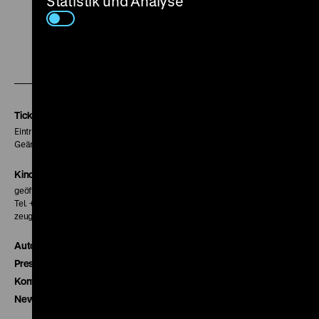
Statistik und Analyse
Zu
Zu
Zu
unserer
unserer
unserer
Instagram
Facebook
Letterboxd
Seite
Seite
Seite
Tickets
Eintritt 5 €
Geänderte Preise sind im Programm vermerkt.
Kinokasse
geöffnet 30 Minuten vor Beginn der ersten Vorstellung
Tel. + 49 30 20304-770
zeughauskino@dhm.de
Autor*innen
Presse
Kontakt
Newsletter