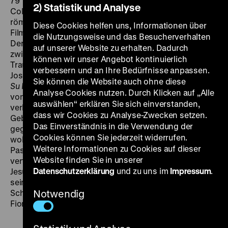
79‘
· Digital HD, OmeU
FR 19.04. um 21 Uhr
Als Giovanni
2) Statistik und Analyse
Columbu eine Ausstellung der vier Evangelien in einer
römischen Kirche besucht, beschließt der sardische
Diese Cookies helfen uns, Informationen über
Filmemacher für seinen neuen Film
Su Re
(sardisch:
die Nutzungsweise und das Besucherverhalten
Der König) die Evangelien vergleichend zu lesen und
auf unserer Website zu erhalten. Dadurch
zwischen den Texten zu springen. Im Stile einer
können wir unser Angebot kontinuierlich
Traumerzählung und gerahmt von Szenen, in denen
verbessern und an Ihre Bedürfnisse anpassen.
Josef und Maria trauernd am Grab Jesu sitzen, erzählt
Sie können die Website auch ohne diese
Su Re
fragmentarisch und assoziativ in Rückblenden
Analyse Cookies nutzen. Durch Klicken auf „Alle
von den letzten Stunden im Leben Jesu. Columbus Film
auswählen“ erklären Sie sich einverstanden,
verlegt die Passion in die karge, archaische
dass wir Cookies zu Analyse-Zwecken setzen.
Gebirgslandschaft Sardiniens, in der die vom Wetter
Das Einverständnis in die Verwendung der
gegerbten Laiendarsteller vor einem
Cookies können Sie jederzeit widerrufen.
wolkenverhangenen Himmel ein einzigartiges
Weitere Informationen zu Cookies auf dieser
Passionsspiel darbieten. Einen Gegenentwurf zu den
Website finden Sie in unserer
vertrauten Darstellungen stellt die Besetzung der
Datenschutzerklärung
und zu uns im
Impressum
.
Jesus-Figur mit dem kleinen, schmächtigen und mit
seinen hervorgewölbten Augen nicht dem klassischen
Schönheitsideal entsprechenden Schauspieler
Notwendig
Fiorenzo Mattu dar. (fh)