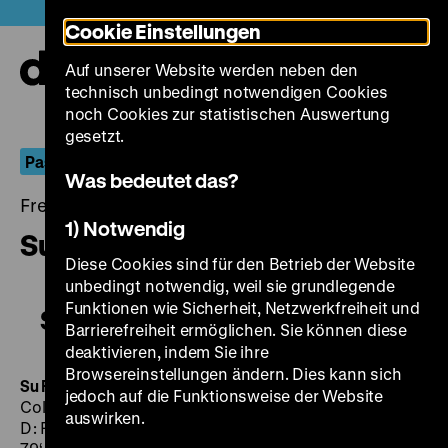
Direkt
Heute +
Cookie Einstellungen
zum
Seiteninhalt
Auf unserer Website werden neben den
springen
Navi
technisch unbedingt notwendigen Cookies
auf-
und
noch Cookies zur statistischen Auswertung
zuk
gesetzt.
Passionsgeschichten
Was bedeutet das?
Freitag, 19. April 2019, 21.00 - 00.00 Uhr
1) Notwendig
Su Re
Diese Cookies sind für den Betrieb der Website
unbedingt notwendig, weil sie grundlegende
Funktionen wie Sicherheit, Netzwerkfreiheit und
Su Re
Barrierefreiheit ermöglichen. Sie können diese
deaktivieren, indem Sie ihre
Browsereinstellungen ändern. Dies kann sich
Su Re
IT 2012, R: Giovanni Columbu, B: Giovanni
jedoch auf die Funktionsweise der Website
Columbu, Michele Columbu, K: Francisco Della Chiesa,
auswirken.
D: Fiorenzo Mattu, Pietrina Menneas, Tonino Murgia,