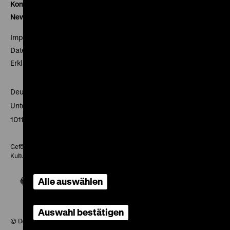
Kontakt
Newsletter
Impressum
Datenschutz
Erklärung digitale Barrierefreiheit
Deutsches Historisches Museum
Unter den Linden 2
10117 Berlin
Gefördert mit Mitteln des Beauftragten der Bundesregierung für
Kultur und Medien
Alle auswählen
Auswahl bestätigen
© Deutsches Historisches Museum, 2026