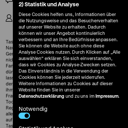
2) Statistik und Analyse
R/B: Montxo Armendáriz, K: Jose Luis Alcaine , D:
Diese Cookies helfen uns, Informationen über
José María Asín, Patxi Bisquert, Enrique
die Nutzungsweise und das Besucherverhalten
Goicoechea, Paco Hernández, Amaia Lasa, 95’
auf unserer Website zu erhalten. Dadurch
können wir unser Angebot kontinuierlich
verbessern und an Ihre Bedürfnisse anpassen.
Tasio wächst in dem Dorf Urbasa in den Bergen von
Sie können die Website auch ohne diese
Navarra auf. Die Männer der Familien sind seit
Analyse Cookies nutzen. Durch Klicken auf „Alle
Generationen Köhler. Das Leben auf dem Land ist
auswählen“ erklären Sie sich einverstanden,
nicht einfach und voller Entbehrungen. Tasio und seine
dass wir Cookies zu Analyse-Zwecken setzen.
Familie überleben durch Wildern und Angeln, dabei
Das Einverständnis in die Verwendung der
dürfen sie sich nicht von der Guardia Civil erwischen
Cookies können Sie jederzeit widerrufen.
lassen. Tasios bester Freund sucht hingegen Arbeit in
Weitere Informationen zu Cookies auf dieser
der Stadt und möchte Tasio davon überzeugen, mit
ihm zu gehen. Doch der entscheidet sich, mit seiner
Website finden Sie in unserer
Frau Paulina auf dem Land zu bleiben. Als seine
Datenschutzerklärung
und zu uns im
Impressum
.
Tochter geboren wird, verschlimmert sich die Lage…
Regisseur Montxo Armendáriz interessiert sich vor
Notwendig
allem für den Rhythmus des Lebens und Überlebens
auf dem Land in der Zeit der Franco-Diktatur und für
Tasios Versuche, sich den Autoritäten zu widersetzen