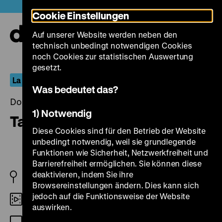
Direkt
Heute +
Cookie Einstellungen
zum
Seiteninhalt
Auf unserer Website werden neben den
springen
Navi
technisch unbedingt notwendigen Cookies
auf-
und
noch Cookies zur statistischen Auswertung
zuk
gesetzt.
La Factoría Querejeta
Was bedeutet das?
Donnerstag, 22. Oktober 2020, 19.00 Uhr
1) Notwendig
Tasio
Diese Cookies sind für den Betrieb der Website
unbedingt notwendig, weil sie grundlegende
Funktionen wie Sicherheit, Netzwerkfreiheit und
Barrierefreiheit ermöglichen. Sie können diese
deaktivieren, indem Sie ihre
ES 1984
Browsereinstellungen ändern. Dies kann sich
jedoch auf die Funktionsweise der Website
35mm
auswirken.
OmeU