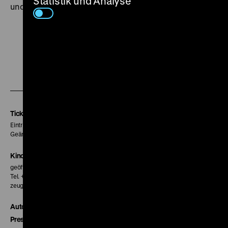
Statistik und Analyse
und seine Unabhängigkeit zu bewahren. (pp)
Zu
Zu
Zu
unserer
unserer
unserer
Instagram
Facebook
Letterboxd
Seite
Seite
Seite
Tickets
Eintritt 5 €
Geänderte Preise sind im Programm vermerkt.
Kinokasse
geöffnet 30 Minuten vor Beginn der ersten Vorstellung
Tel. + 49 30 20304-770
zeughauskino@dhm.de
Autor*innen
Presse