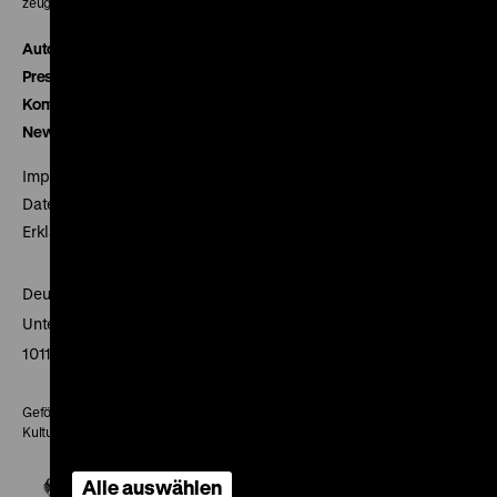
zeughauskino@dhm.de
Autor*innen
Presse
Kontakt
Newsletter
Impressum
Datenschutz
Erklärung digitale Barrierefreiheit
Deutsches Historisches Museum
Unter den Linden 2
10117 Berlin
Gefördert mit Mitteln des Beauftragten der Bundesregierung für
Kultur und Medien
Alle auswählen