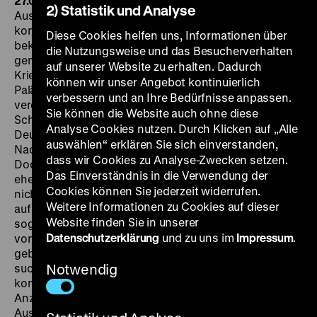
27.05. um 18 Uhr
Benjamin stammt aus Berlin, wird nach
2) Statistik und Analyse
Auschwitz deportiert, kann von dort entkommen und
kommt 1943 in Tel Aviv an. Er heiratet Lea. Zusammen
Diese Cookies helfen uns, Informationen über
bekommen sie eine Tochter und bauen sich ein
die Nutzungsweise und das Besucherverhalten
gemeinsames Leben auf. Als nach dem Ende des
auf unserer Website zu erhalten. Dadurch
Krieges mehr und mehr Holocaust-Überlebende nach
können wir unser Angebot kontinuierlich
Palästina gelangen, wird seine Identität brüchig,
verbessern und an Ihre Bedürfnisse anpassen.
verehrt er doch noch immer die deutsche Kultur, hört
Sie können die Website auch ohne diese
Schubert und Mahler, und spricht wie aus Trotz
Analyse Cookies nutzen. Durch Klicken auf „Alle
Deutsch, wenn die hebräischen Radiosender
auswählen“ erklären Sie sich einverstanden,
Nachrichten über die Kämpfe der Haganah senden.
dass wir Cookies zu Analyse-Zwecken setzen.
Doch als er unter den Neuankommenden einen
Das Einverständnis in die Verwendung der
ehemaligen Kapo aus Auschwitz entdeckt, verharrt er
Cookies können Sie jederzeit widerrufen.
nicht länger in der Attitüde des Außenseiters, er sinnt
Weitere Informationen zu Cookies auf dieser
auf Rache. Regisseurin Tzipi Trope gehört der
Website finden Sie in unserer
sogenannten „zweiten Generation“ an, den Kindern
Datenschutzerklärung
und zu uns im
Impressum
.
von Holocaust-Überlebenden, die bereits in Israel
geboren sind und einen eigenen Zugang zum Trauma
suchen. Benjamin hat Berlin nicht ganz verlassen,
Notwendig
kommt in Tel Aviv nicht an. Wie ein Geist streift er in
Anzug und Fliege durch die von kriegerischen
Auseinandersetzungen gezeichnete israelische Stadt,