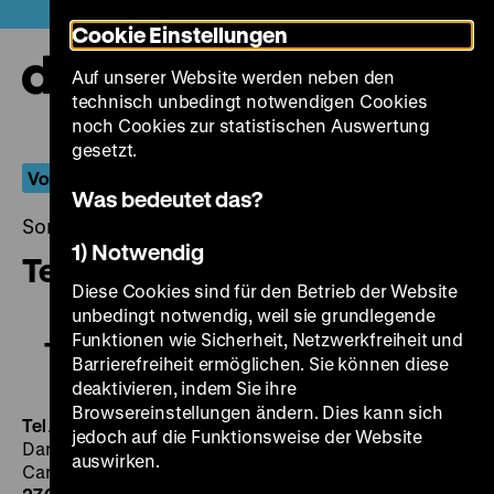
Direkt
Heute +
Cookie Einstellungen
zum
Seiteninhalt
Auf unserer Website werden neben den
springen
Navi
technisch unbedingt notwendigen Cookies
auf-
und
noch Cookies zur statistischen Auswertung
zuk
gesetzt.
Vom Anfang Israels
Was bedeutet das?
Sonntag, 27. Mai 2018, 17.00 - 00.00 Uhr
1) Notwendig
Tel Aviv – Berlin
Diese Cookies sind für den Betrieb der Website
unbedingt notwendig, weil sie grundlegende
Funktionen wie Sicherheit, Netzwerkfreiheit und
Tel Aviv – Berlin
Barrierefreiheit ermöglichen. Sie können diese
deaktivieren, indem Sie ihre
Browsereinstellungen ändern. Dies kann sich
Tel Aviv – Berlin
IL 1987, R/B: Tzipi Trope, K: Gadi
jedoch auf die Funktionsweise der Website
Danzig, D: Zohar Aloni, Anatol Constantin, Yosef
auswirken.
Carmon, 90’
• 16mm, OmeU
DO 24.05. um 20 Uhr + SO