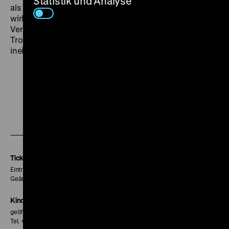
Statistik und Analyse
als ob es die Straße Unter den Linden wäre. Unheimlich
wirklichkeitsfremd wirkt seine Wohnung. Benjamins
Verhältnis zur Geschichte ist ebenso komplex wie
Tropes Inszenierung, in der sich Realität und Irrealität
ineinander verschachteln. (sa)
Zu
Zu
Zu
unserer
unserer
unserer
Instagram
Facebook
Letterboxd
Seite
Seite
Seite
Tickets
Eintritt 5 €
Geänderte Preise sind im Programm vermerkt.
Kinokasse
geöffnet 30 Minuten vor Beginn der ersten Vorstellung
Tel. + 49 30 20304-770