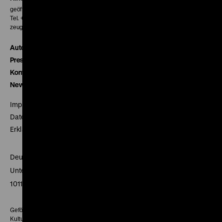
geöffnet 30 Minuten vor Beginn der ersten Vorstellung
Tel. + 49 30 20304-770
zeughauskino@dhm.de
Autor*innen
Presse
Kontakt
Newsletter
Impressum
Datenschutz
Erklärung digitale Barrierefreiheit
Deutsches Historisches Museum
Unter den Linden 2
10117 Berlin
Gefördert mit Mitteln des Beauftragten der Bundesregierung für
Kultur und Medien