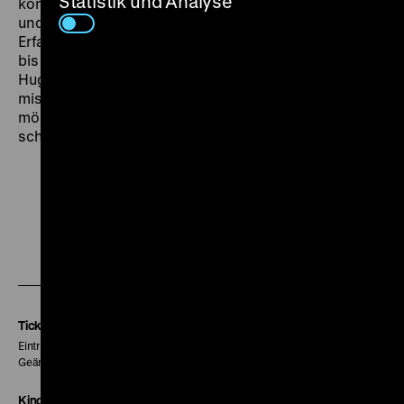
Statistik und Analyse
konzentriert. Lieutenant Commander George Ericson
und seine unerfahrenen Offiziere müssen zunächst
Erfahrungen mit dem Meer und dem Wetter sammeln,
bis eines Tages auch ihr Boot torpediert wird. Wie bei
Hugo ist es nicht nur der Mensch, der dem Meer
misstraut, sondern das Meer, das gegen die
mörderische Menschheit Misstrauen zu hegen
scheint. (sa)
Zu
Zu
Zu
unserer
unserer
unserer
Instagram
Facebook
Letterboxd
Seite
Seite
Seite
Tickets
Eintritt 5 €
Geänderte Preise sind im Programm vermerkt.
Kinokasse