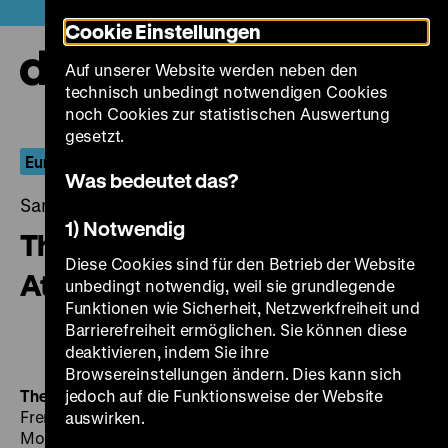
Direkt
Heute +
Cookie Einstellungen
zum
Seiteninhalt
Auf unserer Website werden neben den
springen
Navi
technisch unbedingt notwendigen Cookies
auf-
und
noch Cookies zur statistischen Auswertung
zuk
gesetzt.
Europa und das Meer
Was bedeutet das?
Samstag, 30. Juni 2018, 21.00 - 00.00 Uhr
1) Notwendig
The Cruel Sea / Der große
Diese Cookies sind für den Betrieb der Website
Atlantik
unbedingt notwendig, weil sie grundlegende
Funktionen wie Sicherheit, Netzwerkfreiheit und
Barrierefreiheit ermöglichen. Sie können diese
deaktivieren, indem Sie ihre
Browsereinstellungen ändern. Dies kann sich
The Cruel Sea
jedoch auf die Funktionsweise der Website
Der große Atlantik
GB 1953, R: Charles
Frend, B: Eric Ambler nach dem Roman von Nicholas
auswirken.
Monsarrat, K: Gordon Dines, D: Jack Hawkins, Donald