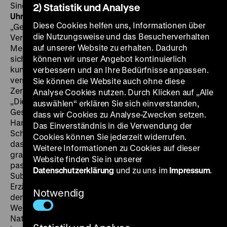
Sinden, Denholm Elliot, 122‘
· 16mm, OF
SA 30.06. um 21
2) Statistik und Analyse
Uhr
Victor Hugo in Die Arbeiter des Meeres:
Diese Cookies helfen uns, Informationen über
„Gewöhnlich führt das Meer seine Schläge vom
die Nutzungsweise und das Besucherverhalten
Verborgenen aus; es hält sich gern bedeckt. […] Das
auf unserer Website zu erhalten. Dadurch
Meer ist offenkundig und geheim zugleich, es entzieht
sich und möchte seine Handlungen nicht allgemein
können wir unser Angebot kontinuierlich
kundtun. Es macht ein Schiffwrack und lässt es
verbessern und an Ihre Bedürfnisse anpassen.
verschwinden; schamhaft verschlingt es das
Sie können die Website auch ohne diese
Zerstörte.“ Jack Hawkins zu Beginn von The Cruel Sea:
Analyse Cookies nutzen. Durch Klicken auf „Alle
„Dies ist eine Geschichte vom Atlantik-Krieg. Die
auswählen“ erklären Sie sich einverstanden,
Geschichte von einem Ozean. Zwei Schiffe und eine
dass wir Cookies zu Analyse-Zwecken setzen.
Handvoll Männer. Die Männer sind die Helden. Die
Das Einverständnis in die Verwendung der
Schiffe sind die Heldinnen. Der einzige Bösewicht ist
Cookies können Sie jederzeit widerrufen.
das Meer. Das grausame Meer – das der Mensch noch
Weitere Informationen zu Cookies auf dieser
grausamer gemacht hat.“ Dass das Meer nicht als
Website finden Sie in unserer
passiver Ort, sondern als handelndes, grausames
Datenschutzerklärung
und zu uns im
Impressum
.
Subjekt verstanden wird, ist eine europäische
Erzähltradition. Obwohl die Protagonisten des Films
Notwendig
den Kampf gegen deutsche U-Boote im Zweiten
Weltkrieg aufzunehmen haben, sind es die
Naturgewalten, auf die sich Charles Frend