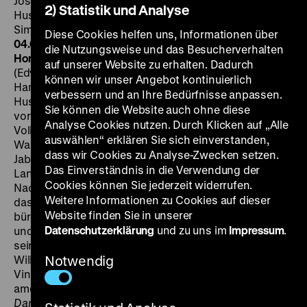
Joseph August, M: Bernard Herrmann, D: Walter
2) Statistik und Analyse
Huston, Edward Arnold, James Craig, Jane Darwell,
Simone Simon, 107’
·
35mm, OF
SA 01.06. um 21 Uhr + DI
Diese Cookies helfen uns, Informationen über
04.06. um 20 Uhr
·
Einführung am 01.06.: Friederike
die Nutzungsweise und das Besucherverhalten
Horstmann
Der angesehene Politiker Daniel Webster
auf unserer Website zu erhalten. Dadurch
(Edward Arnold) folgt bei seinen Statements in New
können wir unser Angebot kontinuierlich
Hampshire gerne den Eingebungen des Teufels (Walter
verbessern und an Ihre Bedürfnisse anpassen.
Huston), weil sich dies für seine Popularität als
Sie können die Website auch ohne diese
vorteilhaft erweist. Webster gilt als ein Mann des
Analyse Cookies nutzen. Durch Klicken auf „Alle
Volkes, der die Sorgen und Nöte der Farmer in seinem
auswählen“ erklären Sie sich einverstanden,
Wahlkreis versteht. Unter diesen Farmern ist auch
dass wir Cookies zu Analyse-Zwecken setzen.
Jabez Stone (James Craig), der sich mit seiner
Das Einverständnis in die Verwendung der
Landwirtschaft abmüht, bei seinen einfältigen
Cookies können Sie jederzeit widerrufen.
Nachbarn aber in hohem Ansehen steht. Jabez weckt
Weitere Informationen zu Cookies auf dieser
das Interesse von Mr. Scratch, wie der Teufel mit
Website finden Sie in unserer
bürgerlichem Namen heißt. Als Mr. Scratch ihm Geld
Datenschutzerklärung
und zu uns im
Impressum
.
und Macht in Aussicht stellt, verpfändet Jabez ihm
seine Seele… Für seine erste Eigenproduktion verfilmt
William Dieterle eine Kurzgeschichte von Stephen
Notwendig
Vincent Benét, der zur Avantgarde der US-
amerikanischen Literaturszene gehört.
The Devil and
Daniel Webster
ist eine raffinierte Kombination aus