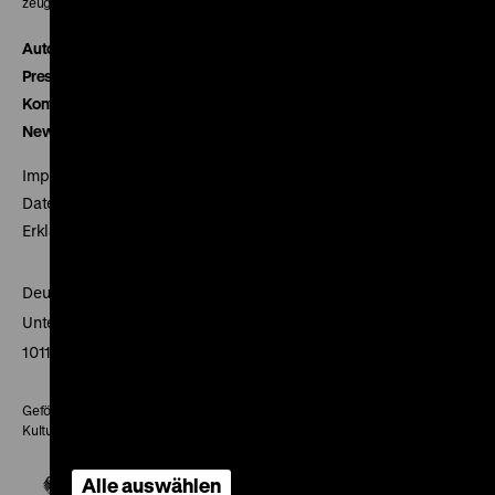
zeughauskino@dhm.de
Autor*innen
Presse
Kontakt
Newsletter
Impressum
Datenschutz
Erklärung digitale Barrierefreiheit
Deutsches Historisches Museum
Unter den Linden 2
10117 Berlin
Gefördert mit Mitteln des Beauftragten der Bundesregierung für
Kultur und Medien
Alle auswählen