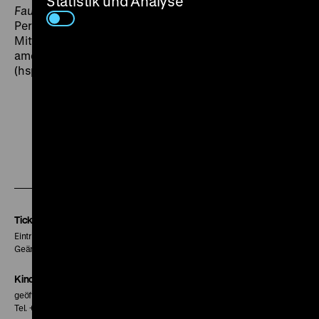
Statistik und Analyse
Faust
und
Sandmann
, die um die historische
Persönlichkeit Daniel Websters (1782-1852) kreist, der
Mitte des 19. Jahrhunderts als Populist in der US-
amerikanischen Politik eine legendäre Rolle spielte.
(hsp)
Zu
Zu
Zu
unserer
unserer
unserer
Instagram
Facebook
Letterboxd
Seite
Seite
Seite
Tickets
Eintritt 5 €
Geänderte Preise sind im Programm vermerkt.
Kinokasse
geöffnet 30 Minuten vor Beginn der ersten Vorstellung
Tel. + 49 30 20304-770