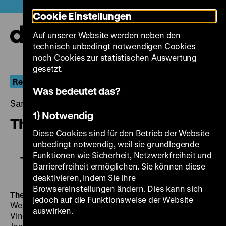
Direkt
Heute +
Cookie Einstellungen
zum
Seiteninhalt
Auf unserer Website werden neben den
springen
Navi
technisch unbedingt notwendigen Cookies
auf-
und
noch Cookies zur statistischen Auswertung
zuk
gesetzt.
Retrospektive Wilhelm/William Dieterle
Was bedeutet das?
Samstag, 01. Juni 2019, 21.00 - 00.00 Uhr
1) Notwendig
The Devil and Daniel Webster
Diese Cookies sind für den Betrieb der Website
unbedingt notwendig, weil sie grundlegende
Funktionen wie Sicherheit, Netzwerkfreiheit und
The Devil and Daniel Webster
Barrierefreiheit ermöglichen. Sie können diese
deaktivieren, indem Sie ihre
Browsereinstellungen ändern. Dies kann sich
The Devil and Daniel Webster
Der Teufel und Daniel
jedoch auf die Funktionsweise der Website
Webster US 1941, R: William Dieterle, B: Stephen
auswirken.
Vincent Benét, Dan Totheroh, William Dieterle, K: