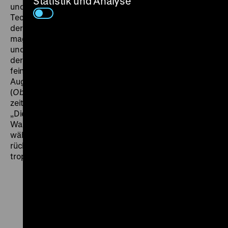
Statistik und Analyse
und Ausstatter Hein Heckroth einen einzigartigen
Technicolor-Farbenrausch, einen Ballett-(Alp)-Traum,
der von einer jungen Tänzerin erzählt, die die
magischen roten Schuhe nicht mehr ausziehen kann
und weitertanzt, bis sie stirbt. „Anton Walbrook (…) ist
der einzige Mann, den ich je gesehen habe, der so
feine Gefühlsregungen zeigen kann, obwohl seine
Augen von dunklen Brillengläsern verdeckt werden“
(
Observer
, 15.7.1948), schrieb ein begeisterter
zeitgenössischer Rezensent und ein anderer ergänzte:
„Dies ist eine wunderbar beherrschte Darstellung.
Walbrooks Augen funkeln wie eiskalte Glassplitter,
während genau abgewogene Beleidigungen und
rücksichtsloser Spott wie Galle von seinen Lippen
tropfen.“ (
Reynold’s News
, 25.7.1948) (fl)
Zu
Zu
Zu