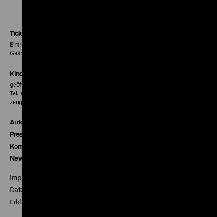
unserer
unserer
unserer
Instagram
Facebook
Letterboxd
Seite
Seite
Seite
Tickets
Eintritt 5 €
Geänderte Preise sind im Programm vermerkt.
Kinokasse
geöffnet 30 Minuten vor Beginn der ersten Vorstellung
Tel. + 49 30 20304-770
zeughauskino@dhm.de
Autor*innen
Presse
Kontakt
Newsletter
Impressum
Datenschutz
Erklärung digitale Barrierefreiheit