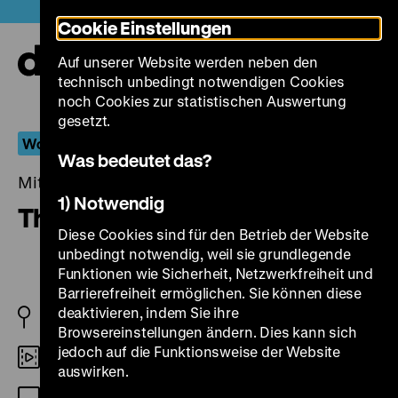
Direkt
Heute +
Cookie Einstellungen
zum
Seiteninhalt
Auf unserer Website werden neben den
springen
Navi
technisch unbedingt notwendigen Cookies
auf-
und
noch Cookies zur statistischen Auswertung
zuk
gesetzt.
Wohlbrück – Walbrook
Was bedeutet das?
Mittwoch, 09. September 2020, 19.00 Uhr
1) Notwendig
The Red Shoes
Diese Cookies sind für den Betrieb der Website
unbedingt notwendig, weil sie grundlegende
Funktionen wie Sicherheit, Netzwerkfreiheit und
Barrierefreiheit ermöglichen. Sie können diese
deaktivieren, indem Sie ihre
GB 1948
Browsereinstellungen ändern. Dies kann sich
jedoch auf die Funktionsweise der Website
35mm
auswirken.
OF