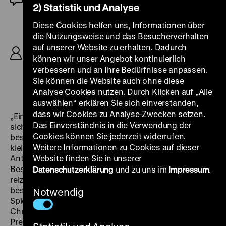
2) Statistik und Analyse
R/P: Michael Powell, Emeric Pressburger, B:
Diese Cookies helfen uns, Informationen über
Emeric Pressburger, Michael Powell, Keith Winter
die Nutzungsweise und das Besucherverhalten
nach dem Märchen von Hans Christian
auf unserer Website zu erhalten. Dadurch
Andersen, K: Jack Cardiff, D: Moira Shearer,
können wir unser Angebot kontinuierlich
Anton Walbrook, Marius Goring, Leonide
verbessern und an Ihre Bedürfnisse anpassen.
Massine, Robert Helpmann, Albert Bassermann,
Sie können die Website auch ohne diese
Esmond Knight, Ludmilla Tcherina, 133‘
Analyse Cookies nutzen. Durch Klicken auf „Alle
auswählen“ erklären Sie sich einverstanden,
dass wir Cookies zu Analyse-Zwecken setzen.
„Ein Strudel aus Farbe und Licht und Tönen brannte
Das Einverständnis in die Verwendung der
sich bereits beim ersten Sehen in mein Gehirn“,
Cookies können Sie jederzeit widerrufen.
beschrieb Martin Scorsese das Erlebnis, das er als
Weitere Informationen zu Cookies auf dieser
kleiner Junge im Kino hatte, „später (…) faszinierte mich
Anton Walbrook als Impresario Lermontov, dessen
Website finden Sie in unserer
Besessenheit alles um ihn herum zerstört. Was mich
Datenschutzerklärung
und zu uns im
Impressum
.
reizte, war die Grausamkeit und Schönheit seiner Rolle,
besonders die Szene, in der er voller Selbsthass den
Notwendig
Spiegel zerstört.“ Lose auf dem Märchen von Hans
Christian Andersen basierend, schufen Powell und
Pressburger gemeinsam mit Kameramann Jack Cardiff