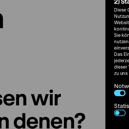
2) St
n
Diese 
Nutzun
Websit
kontin
Sie kö
nutzen.
einver
Das Ei
jederz
dieser
zu uns
Notw
en wir
Stati
n denen?