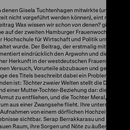
n denen Gisela Tuchtenhagen mitwirkte (und von de
eit nicht vorgeführt werden können), eint meist ihre
eitrag
Was wissen wir schon von denen?
gibt Einblic
pe auf der zweiten Hamburger Frauenwoche, ein pol
Hochschule für Wirtschaft und Politik unter dem 
tet wurde. Der Beitrag, der erstmalig mit einem re
entiert eindrücklich den Argwohn und die islamo
scher Herkunft in der westdeutschen Frauenbewegu
einen Versuch, Vorurteile abzubauen und gegen
age des Titels beschreibt dabei ein Problem, welch
nden ist:
Töchter zweier Welten
stellt die Diskrepan
d einer Mutter-Tochter-Beziehung dar: die Mutter Ş
mut zu entfliehen, und die Tochter Meral, die, in
m aus einer Zwangsehe flieht. Ihre unterschiedlic
Aufnahmen von einem dörflichen Hochzeitsfest un
lebnisse sichtbar. Serap Berrakkarasu und Gisela
uen Raum, ihre Sorgen und Nöte zu äußern. Film w