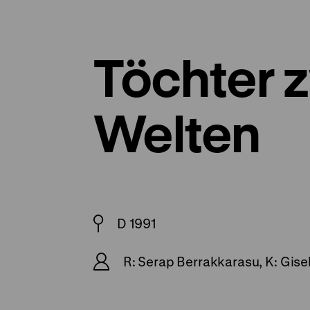
Töchter 
Welten
D 1991
R: Serap Berrakkarasu, K: Gise