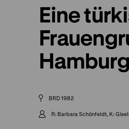
Eine türk
Frauengr
Hambur
BRD 1982
R: Barbara Schönfeldt, K: Gise