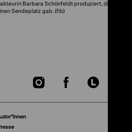
kteurin Barbara Schönfeldt produziert, die
nen Sendeplatz gab. (fib)
Zu
Zu
Zu
unserer
unserer
unser
Instagram
Facebook
Lette
Autor*innen
Seite
Seite
Seite
Presse