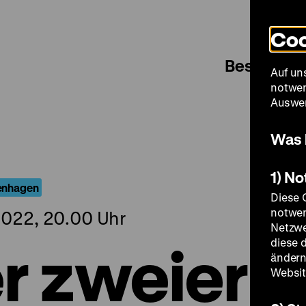
Coo
Besuch
Auf un
notwen
Auswer
Was 
1) N
tenhagen
Diese 
notwen
022, 20.00 Uhr
Netzwe
r zweier
diese 
ändern
Websit