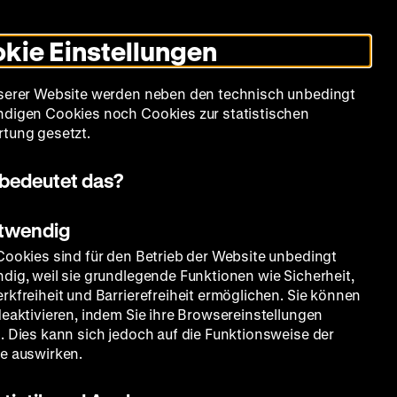
Leichte
Gebärdensprache
Suche
Heute +
Deutsch
Englisch
DHM
Dunklen
De
En
Sprache
Modus
kie Einstellungen
umschalten
Spielplan
Filmreihen
Über uns
serer Website werden neben den technisch unbedingt
digen Cookies noch Cookies zur statistischen
tung gesetzt.
bedeutet das?
otwendig
Cookies sind für den Betrieb der Website unbedingt
dig, weil sie grundlegende Funktionen wie Sicherheit,
rkfreiheit und Barrierefreiheit ermöglichen. Sie können
deaktivieren, indem Sie ihre Browsereinstellungen
. Dies kann sich jedoch auf die Funktionsweise der
e auswirken.