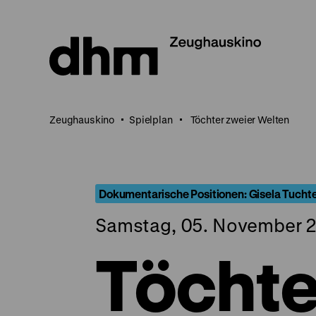
Direkt
zum
Seiteninhalt
springen
Zeughauskino
Spielplan
Töchter zweier Welten
Dokumentarische Positionen: Gisela Tuch
Samstag, 05. November 2
Töchte