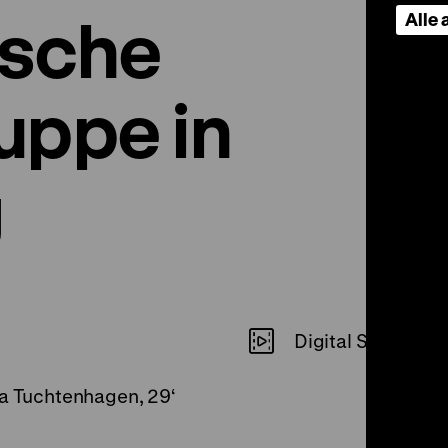
ische
Alle
uppe in
g
Digital SD
la Tuchtenhagen, 29‘