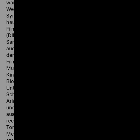
waren tonangebend im Kinoalltag vor dem Ersten
Weltkrieg. Die um 1908 en masse gedrehten
Synchron-Tonfilme deutscher Produktion gehören
heutzutage zu den Raritäten des frühen Filmerbes. Das
Filmarchiv des Deutschen Filminstituts in Frankfurt
(DIF) konserviert die größte zusammenhängende
Sammlung an Kinofilmrollen dieser frühen
audiovisuellen Werke. Die Sammlung geht zurück auf
den bayerischen Bierbrauer, Kinopionier und
Filmproduzenten Ludwig Neumayer. Die kurzen
Musikfilme, Produktionen von Alfred Duskes
Kinematographen Fabrik und der Deutschen
Bioscope-Gesellschaft, waren Teil des reichhaltigen
Unterhaltungsprogramms in Neumayers Straubinger
Schankstätten. Das Publikum genoss dramatische
Arien und kesse Lieder, im Synchronlauf von Projektor
und Grammophon. Seit 2013 konnten 33 Tonbildwerke
aus der Sammlung digitalisiert und die Schellack-Töne
recherchiert werden, ein erstes Programm mit 14
Tonbildern wurde 2015 im Zeughauskino gezeigt. Anke
Mebold, Restauratorin am Deutschen Filminstitut,