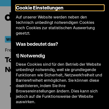
Direkt
Heute +
Cookie Einstellungen
zum
Seiteninhalt
Auf unserer Website werden neben den
springen
Navi
technisch unbedingt notwendigen Cookies
auf-
und
noch Cookies zur statistischen Auswertung
zuk
gesetzt.
Wiederentdeckt
Was bedeutet das?
Freitag, 05. August 2016, 20.00 - 00.00 Uhr
1) Notwendig
Tonbilder aus der Sammlung
Diese Cookies sind für den Betrieb der Website
Neumayer, Teil 2
unbedingt notwendig, weil sie grundlegende
Funktionen wie Sicherheit, Netzwerkfreiheit und
Barrierefreiheit ermöglichen. Sie können diese
deaktivieren, indem Sie ihre
Tonbilder aus der Sammlung
Browsereinstellungen ändern. Dies kann sich
Neumayer, Teil 2
jedoch auf die Funktionsweise der Website
auswirken.