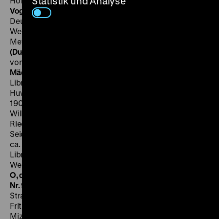
Statistik und Analyse
Hoffmann, Edmund Binder, Emil Justitz, 4‘
·
DCP
Der
Vogelhändler (Entrée der Kurfürstin)
D ca. 1908, P:
Deutsche Bioscop?, M: Carl Zeller, Libretto: Moritz
West, Ludwig Held, Sänger: Philla Wolff, Chor vom
Metropol-Theater, Berlin, 4‘
·
DCP
Flotter Bursche
(Duett). Nr. 47
D 1908, P: Deutsche Bioscop, M: Franz
von Suppé, Libretto: Josef Braun, 5‘
·
DCP
Das süße
Mädel
D 1908, P: Duskes, M: Heinrich Reinhardt,
Libretto: Alexander Landesberg, Leo Stein, D: Martha
Huwald, 4‘
·
DCP
Die Dollarprinzessin. Ringelreihen
D
1908, P: Duskes, M: Leo Fall, Libretto: Alfred Maria
Willner, Fritz Grünbaum, D: Helene Winter, Arnold
Rieck, Sänger: Anny Prastorfer, Jacques Rotter (als C.
Seidl), 4‘
·
DCP
Ein Walzertraum. Walzertraum. Nr. 92
D
ca. 1908, P: Deutsche Bioscop, M: Oscar Straus,
Libretto: Felix Dörmann, Leopold Jacobson, D: Fritz
Werner, Sänger: Fritz Werner, 3‘
·
DCP
Ein Walzertraum.
O, du lieber, o, du g'scheiter, o, du ganz gehauter Fratz.
Nr. 95
D ca. 1908, P: Deutsche Bioscop, M: Oscar
Straus, Libretto: Felix Dörmann, Leopold Jacobson, D:
Fritz Werner, (Dora Kepplinger?), Sänger: Fritz Werner,
Mizzi Jezel, 3‘
·
DCP
Ein Walzertraum. Piccolo
D ca. 1908,