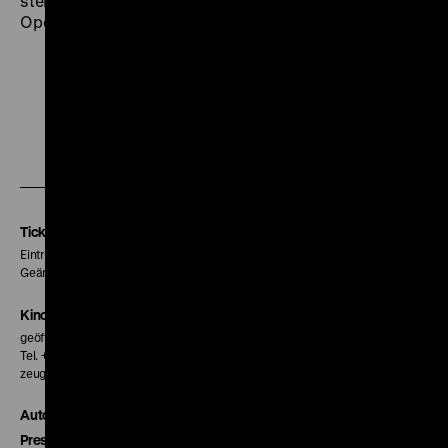
stellt nun weitere 19 Musikfilme vor: Höhepunkte aus
Oper, Operette, Revue und Wienerlied. (am)
Zu
Zu
Zu
unserer
unserer
unserer
Instagram
Facebook
Letterboxd
Seite
Seite
Seite
Tickets
Eintritt 5 €
Geänderte Preise sind im Programm vermerkt.
Kinokasse
geöffnet 30 Minuten vor Beginn der ersten Vorstellung
Tel. + 49 30 20304-770
zeughauskino@dhm.de
Autor*innen
Presse