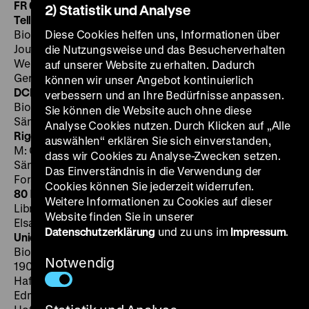
FR 05.08. um 20 Uhr
·
Einführung: Anke Mebold
Wilhelm
2) Statistik und Analyse
Tell. Die Sonne strahlt. No 78
D 1907, P: Deutsche
Bioscop, M: Gioaccino Rossini, Libretto: Etienne de
Diese Cookies helfen uns, Informationen über
Jouy, Hippolyte Bis, Sänger: Leo Slezak, Friedrich
die Nutzungsweise und das Besucherverhalten
Weidemann, Elise Elizza, Grete Forst, Hermine Kittel,
auf unserer Website zu erhalten. Dadurch
Gerhard Stehmann, Chor der k. k. Hofoper Wien, 3‘
·
können wir unser Angebot kontinuierlich
DCP
Der Bajazzo. Duett der Nedda
D 1908, P: Deutsche
verbessern und an Ihre Bedürfnisse anpassen.
Bioscop, Musik/Libretto: Ruggero Leoncavallo,
Sie können die Website auch ohne diese
Sänger: Emilie Herzog, Baptist Hoffmann, 4‘
·
DCP
Analyse Cookies nutzen. Durch Klicken auf „Alle
Rigoletto. Quartett. No 77
D 1909, P: Deutsche Bioscop,
auswählen“ erklären Sie sich einverstanden,
M: Giuseppe Verdi, Libretto: Francesco Maria Piave,
dass wir Cookies zu Analyse-Zwecken setzen.
Sänger: Erik Schmedes, Gerhard Stehmann, Grete
Das Einverständnis in die Verwendung der
Forst, Hermine Kittel, 4‘
·
DCP
Troubadour. Miserere. No
Cookies können Sie jederzeit widerrufen.
80
D 1909, P: Deutsche Bioscop, M: Giuseppe Verdi,
Weitere Informationen zu Cookies auf dieser
Libretto: Salvadore Cammarano, Sänger: Leo Slezak,
Website finden Sie in unserer
Elsa Bland, Chor der k. k. Hofoper Wien, 3’
·
DCP
Datenschutzerklärung
und zu uns im
Impressum
.
Unidentifiziertes Tonbild
D ca. 1908, P: Deutsche
Bioscop, 4‘
·
DCP
Die Fledermaus. Mit mir so spät
D
Notwendig
1909, P: Duskes, M: Johann Strauss, Libretto: Karl
Haffner, Richard Genée, D: Hermine Hoffmann,
Edmund Binder, Emil Justitz, Sänger: Hermine