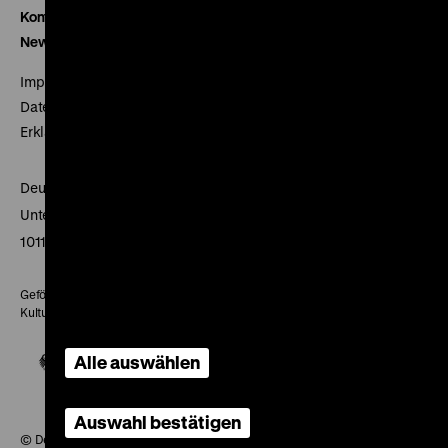
Kontakt
Newsletter
Impressum
Datenschutz
Erklärung digitale Barrierefreiheit
Deutsches Historisches Museum
Unter den Linden 2
10117 Berlin
Gefördert mit Mitteln des Beauftragten der Bundesregierung für
Kultur und Medien
Alle auswählen
Auswahl bestätigen
© Deutsches Historisches Museum, 2026