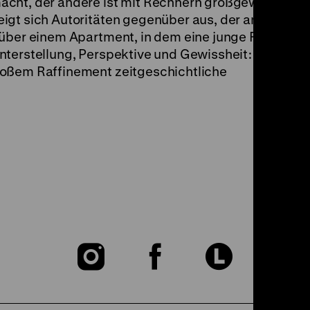
acht, der andere ist mit Rechnern großgeworden. D
igt sich Autoritäten gegenüber aus, der andere sc
 über einem Apartment, in dem eine junge Frau ermo
nterstellung, Perspektive und Gewissheit: das
roßem Raffinement zeitgeschichtliche
Zu
Zu
Zu
unserer
unserer
unser