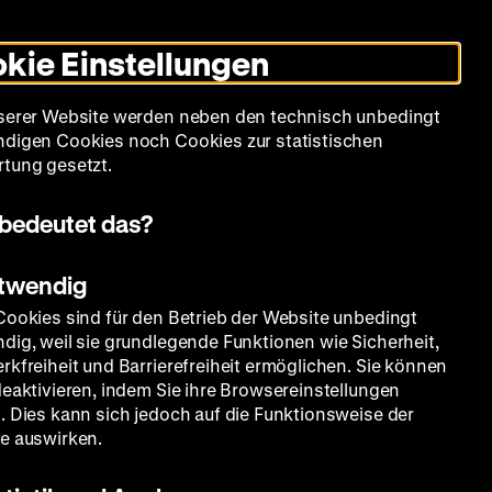
Leichte
Gebärdensprache
Suche
Heute +
Deutsch
Englisch
DHM
Dunklen
De
En
Sprache
Modus
kie Einstellungen
umschalten
Spielplan
Filmreihen
Über uns
serer Website werden neben den technisch unbedingt
digen Cookies noch Cookies zur statistischen
tung gesetzt.
bedeutet das?
otwendig
Cookies sind für den Betrieb der Website unbedingt
dig, weil sie grundlegende Funktionen wie Sicherheit,
rkfreiheit und Barrierefreiheit ermöglichen. Sie können
deaktivieren, indem Sie ihre Browsereinstellungen
. Dies kann sich jedoch auf die Funktionsweise der
e auswirken.