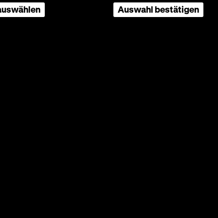
 auswählen
Auswahl bestätigen
icu,
ist der
ilme
t seit
nacht
noch
i, dupa
en des
eier
 Kfz-