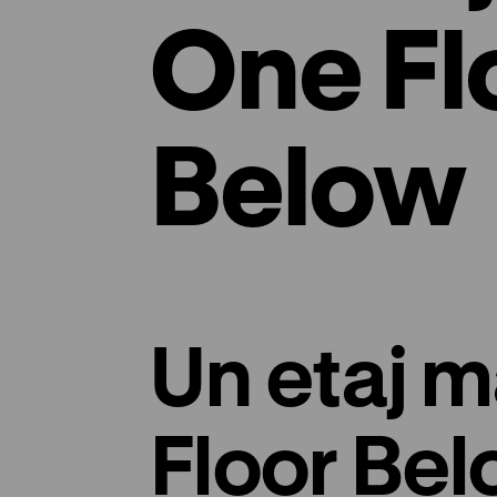
One Fl
Below
Un etaj m
Floor Be