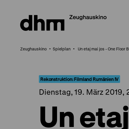
Direkt
zum
Seiteninhalt
springen
Zeughauskino
Spielplan
Un etaj mai jos - One Floor 
Rekonstruktion: Filmland Rumänien IV
Dienstag, 19. März 2019, 
Un etaj