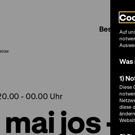
Coo
Besuch
Auf un
notwen
Auswer
Below
Was 
1) N
Diese 
notwen
20.00 - 00.00 Uhr
Netzwe
 mai jos -
diese 
ändern
Websit