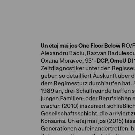
Un etaj mai jos
One Floor Below
RO/F
Alexandru Baciu, Razvan Radulescu, 
Oxana Moravec, 93'
· DCP, OmeU
DI
Zeitdiagnostiker unter den Regisse
geben so detailliert Auskunft über d
dem Regimesturz durchlaufen hat.
1989 an, drei Schulfreunde treffen s
jungen Familien- oder Berufsleben e
craciun
(2010) inszeniert schließlic
Gesellschaftsschicht, die arriviert 
Konsums. Un etaj mai jos (2015) läss
Generationen aufeinandertreffen, be