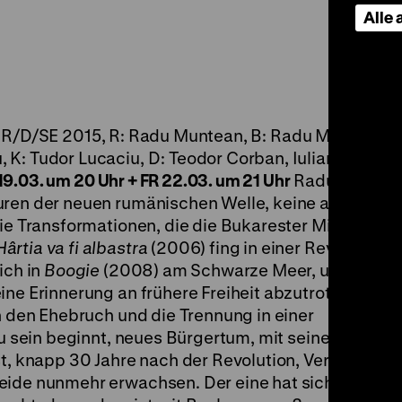
Alle
R/D/SE 2015, R: Radu Muntean, B: Radu Muntean,
K: Tudor Lucaciu, D: Teodor Corban, Iulian Posteln
 19.03. um 20 Uhr + FR 22.03. um 21 Uhr
Radu Muntean 
uren der neuen rumänischen Welle, keine anderen F
ie Transformationen, die die Bukarester Mittelschich
Hârtia va fi albastra
(2006) fing in einer Revolutions
ich in
Boogie
(2008) am Schwarze Meer, um ihrem 
ine Erinnerung an frühere Freiheit abzutrotzen,
Mart
h den Ehebruch und die Trennung in einer
zu sein beginnt, neues Bürgertum, mit seinen Insigni
t, knapp 30 Jahre nach der Revolution, Vertreter zw
ide nunmehr erwachsen. Der eine hat sich mit einer