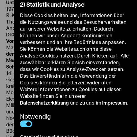
Unter den Linden. 3. Teil: Entscheidung am Tor
DDR
2) Statistik und Analyse
1970, P: DEFA-Gruppe 67 für das Fernsehen der DDR,
R: Klaus Alde, Michael Englberger, Idee: Annelie
Diese Cookies helfen uns, Informationen über
Thorndike, Künstlerische Beratung: Annelie und
die Nutzungsweise und das Besucherverhalten
Andrew Thorndike, 52’
·
DigiBeta
SO 04.03. um 16 Uhr +
auf unserer Website zu erhalten. Dadurch
DI 06.03. um 20 Uhr
·
Einführung: Jeanpaul Goergen
können wir unser Angebot kontinuierlich
Vorprogramm:
Skladanowsky Filme von 1896
D 1896, R:
verbessern und an Ihre Bedürfnisse anpassen.
Max Skaladanowsky, 4’
·
35mm
Parade in Berlin unter
Sie können die Website auch ohne diese
den Linden
(AvT) D ca. 1910, R: Louis Held, 2’
·
35mm
Analyse Cookies nutzen. Durch Klicken auf „Alle
Messter Woche 46+47/1918
D 1918, 9’
·
35mm
Im
auswählen“ erklären Sie sich einverstanden,
Schatten der Weltstadt
D 1928, R: Albrecht Viktor Blum,
dass wir Cookies zu Analyse-Zwecken setzen.
14’
·
35mm
Die dritte Episode des DEFA-
Das Einverständnis in die Verwendung der
Geschichtsfeuilletons
Unter den Linden
von 1970
Cookies können Sie jederzeit widerrufen.
kreist um Ereignisse rund um das Brandenburger Tor.
Weitere Informationen zu Cookies auf dieser
Montiert werden vor allem Filmdokumente, etwa vom
Website finden Sie in unserer
Elend der Mietskasernen und dem Prunk preußischer
Datenschutzerklärung
und zu uns im
Impressum
.
Militärparaden, Aufnahmen aus dem Ersten Weltkrieg
und eine Ansprache von Karl Liebknecht. Über die
Notwendig
Novemberrevolution 1918 und die Arbeiterbewegung
der 1920er Jahre springt der Film zur
Bücherverbrennung 1933 auf dem Bebelplatz. Nach