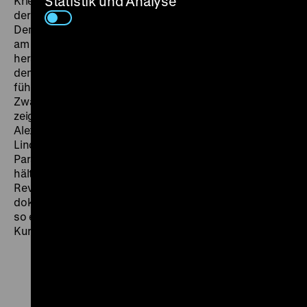
Statistik und Analyse
Kriegsende beginnen in Berlin die Aufräumarbeiten. An
der Ruine des Stadtschlosses zieht ein
Demonstrationszug vorbei. Der Bau der Berliner Mauer
am 13. August wird als Friedensmaßnahme
herausgestellt, Geschichte und Zeitgeschichte nach
dem offiziellen Lehrbuch interpretiert. Vier Kurzfilme
führen ins Kaiserreich und in die gar nicht so goldenen
Zwanziger Jahre. Die ersten Filmaufnahmen von Berlin
zeigen 1896 unter anderem das Leben und Treiben am
Alexanderplatz und den Aufzug der Wache Unter den
Linden. Um 1910 wird auch eine der zahlreichen
Paraden Unter den Linden gefilmt. Im November 1918
hält die Wochenschau Szenen aus den
Revolutionstagen fest. Nur wenige Regisseure aber
dokumentierten das Massenelend der Zwanziger Jahre
so eindrücklich wie Albrecht Viktor Blum in seinem
Kurzfilm Im Schatten der Weltstadt von 1928. (jg)