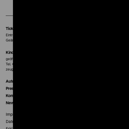
Zu
Zu
Zu
unserer
unserer
unserer
Instagram
Facebook
Letterboxd
Seite
Seite
Seite
Tickets
Eintritt 5 €
Geänderte Preise sind im Programm vermerkt.
Kinokasse
geöffnet 30 Minuten vor Beginn der ersten Vorstellung
Tel. + 49 30 20304-770
zeughauskino@dhm.de
Autor*innen
Presse
Kontakt
Newsletter
Impressum
Datenschutz
Erklärung digitale Barrierefreiheit