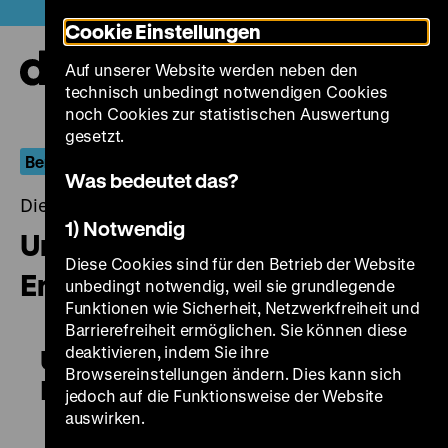
Direkt
Heute +
Cookie Einstellungen
zum
Seiteninhalt
Auf unserer Website werden neben den
springen
Navi
technisch unbedingt notwendigen Cookies
auf-
und
noch Cookies zur statistischen Auswertung
zuk
gesetzt.
Berlin.Dokument
Was bedeutet das?
Dienstag, 06. März 2018, 19.00 - 00.00 Uhr
1) Notwendig
Unter den Linden. 3. Teil:
Diese Cookies sind für den Betrieb der Website
Entscheidung am Tor
unbedingt notwendig, weil sie grundlegende
Funktionen wie Sicherheit, Netzwerkfreiheit und
Barrierefreiheit ermöglichen. Sie können diese
deaktivieren, indem Sie ihre
Unter den Linden. 3. Teil:
Browsereinstellungen ändern. Dies kann sich
Entscheidung am Tor
jedoch auf die Funktionsweise der Website
auswirken.