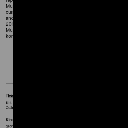
Museums Association and Fellow of the RSA. He is
currently completing a book – Museums, Moralities
and Human Rights – which will be published later in
2016.In cooperation with HTW Berlin, Studiengang
Museumskunde und Museumsmanagement und -
kommunikation Admission free
Zu
Zu
Zu
unserer
unserer
unserer
Instagram
Facebook
Letterboxd
Seite
Seite
Seite
Tickets
Eintritt 5 €
Geänderte Preise sind im Programm vermerkt.
Kinokasse
geöffnet 30 Minuten vor Beginn der ersten Vorstellung