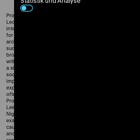
Statistik und Analyse
Prof. Richard Sandell, Leicester
Lecture in English Drawing on a rich mix of
international examples, Richard Sandell builds a case
for greater visibility of LGBTI lives within museums,
archives, galleries and heritage sites, arguing that
such public portrayals are intimately bound up with
broader efforts to secure equality. Greater visibility
within our trusted cultural institutions, he argues, plays
a significant role in shaping the kinds of conversation
society has about sexuality and gender and,
importantly, impacts the lives of people whose
experience, perspective and contribution has too
often been overlooked or silenced.
Richard Sandell
is
Professor of Museum Studies at the University of
Leicester. His most recent book (with Eithne
Nightingale) – Museums, Equality and Social Justice –
examines the ways in which cultural institutions are
caught up in broader struggles for equal human rights
and includes the first detailed analysis of transgender
representation in museums. He is a Trustee of the