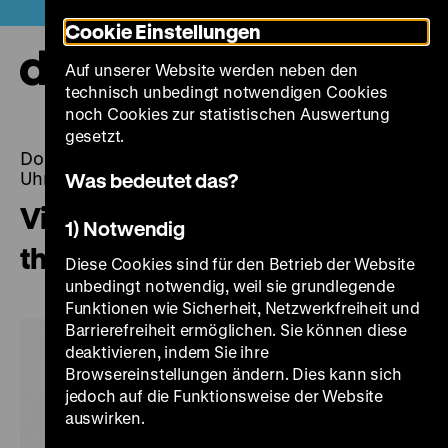
Direkt
Heute +
Cookie Einstellungen
zum
Seiteninhalt
Auf unserer Website werden neben den
springen
Navi
technisch unbedingt notwendigen Cookies
auf-
und
noch Cookies zur statistischen Auswertung
zuk
gesetzt.
Donnerstag, 12. November 2015, 18.00 - 00.00
Uhr
Was bedeutet das?
Visible Lives: LGBTI rights and
1) Notwendig
the museum
Diese Cookies sind für den Betrieb der Website
unbedingt notwendig, weil sie grundlegende
Funktionen wie Sicherheit, Netzwerkfreiheit und
Barrierefreiheit ermöglichen. Sie können diese
deaktivieren, indem Sie ihre
Browsereinstellungen ändern. Dies kann sich
jedoch auf die Funktionsweise der Website
auswirken.