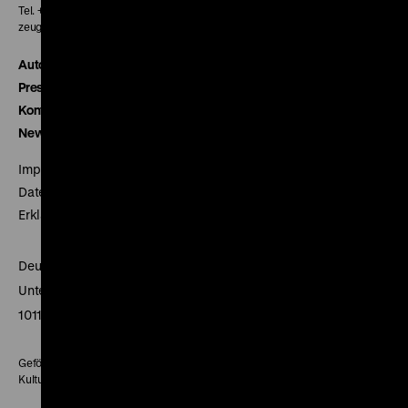
Tel. + 49 30 20304-770
zeughauskino@dhm.de
Autor*innen
Presse
Kontakt
Newsletter
Impressum
Datenschutz
Erklärung digitale Barrierefreiheit
Deutsches Historisches Museum
Unter den Linden 2
10117 Berlin
Gefördert mit Mitteln des Beauftragten der Bundesregierung für
Kultur und Medien