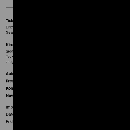
unserer
unserer
unserer
Instagram
Facebook
Letterboxd
Seite
Seite
Seite
Tickets
Eintritt 5 €
Geänderte Preise sind im Programm vermerkt.
Kinokasse
geöffnet 30 Minuten vor Beginn der ersten Vorstellung
Tel. + 49 30 20304-770
zeughauskino@dhm.de
Autor*innen
Presse
Kontakt
Newsletter
Impressum
Datenschutz
Erklärung digitale Barrierefreiheit