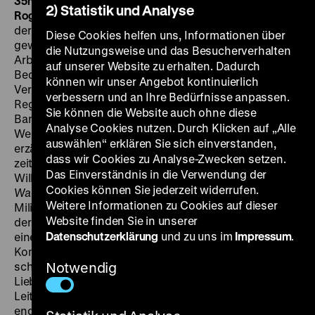
35mm
FR 07.07. um 19 Uhr
·
Einführung: Christian
2) Statistik und Analyse
Rogowski
Wer vom deutsch-jüdischen Filmschaffen in
der Weimarer Republik spricht, kommt um dessen
Diese Cookies helfen uns, Informationen über
gewaltsames Ende nach 1933 nicht herum – um das
die Nutzungsweise und das Besucherverhalten
Arbeitsverbot unter den Nationalsozialisten,
auf unserer Website zu erhalten. Dadurch
Bedrohung und Verfolgung, Emigration und
können wir unser Angebot kontinuierlich
Vernichtung. Der heute nur noch wenig bekannte
verbessern und an Ihre Bedürfnisse anpassen.
Regisseur Ludwig Berger, 1892 in Mainz als Ludwig
Sie können die Website auch ohne diese
Bamberger geboren, gehörte zu den Größen des
Analyse Cookies nutzen. Durch Klicken auf „Alle
Weimarer Kinos und stand wegen seiner
auswählen“ erklären Sie sich einverstanden,
erzählerischen Eleganz und seines visuellen Witzes
dass wir Cookies zu Analyse-Zwecken setzen.
zeitweilig auf einer Stufe mit Fritz Lang und Friedrich
Das Einverständnis in die Verwendung der
Wilhelm Murnau. In seinem letzten großen UFA-Film,
Cookies können Sie jederzeit widerrufen.
Walzerkrieg
, taucht Berger noch einmal ein in jenes
Weitere Informationen zu Cookies auf dieser
Milieu, dem er seine schönsten Werke verdankt: Wien,
Website finden Sie in unserer
der Walzer und die Weltgeschichte sind die Zutaten
Datenschutzerklärung
und zu uns im
Impressum
.
eines virtuosen Musikfilms, der die Rivalität der beiden
Komponisten Joseph Lanner und Johann Strauß
schildert und diese kunstvoll mit gleich zwei
Notwendig
Liebesgeschichten kontrastiert – der von Katti, der
Leiterin einer Frauenkapelle, und jener von Victoria, der
englischen Königin. Der mit Renate Müller und Willy