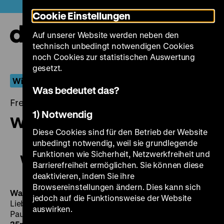
Direkt
Heute +
Cookie Einstellungen
zum
Seiteninhalt
Auf unserer Website werden neben den
springen
Navi
technisch unbedingt notwendigen Cookies
auf-
und
noch Cookies zur statistischen Auswertung
zuk
gesetzt.
Wiederentdeckt
Was bedeutet das?
Freitag, 07. Juli 2017, 19.00 - 00.00 Uhr
1) Notwendig
Walzerkrieg
Diese Cookies sind für den Betrieb der Website
unbedingt notwendig, weil sie grundlegende
Funktionen wie Sicherheit, Netzwerkfreiheit und
Walzerkrieg
Barrierefreiheit ermöglichen. Sie können diese
deaktivieren, indem Sie ihre
Browsereinstellungen ändern. Dies kann sich
Walzerkrieg
D 1933, R: Ludwig Berger, B: Robert
jedoch auf die Funktionsweise der Website
Liebmann, Hans Müller, D: Renate Müller, Willy Fritsch,
auswirken.
Paul Hörbiger, Adolf Wohlbrück, Theo Lingen, 84'
·