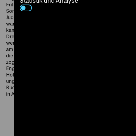
Statistik und Analyse
Fritsch hervorragend besetzte Film entstand im
Sommer 1933 in Neubabelsberg, als bereits fast alle
Juden aus der Filmindustrie ausgeschlossen worden
waren. Als
Walzerkrieg
im Oktober 1933 in die Kinos
kam, durfte auch der Name des kongenialen
Drehbuchautors Robert Liebmann nicht mehr genannt
werden. Dafür feierte die
Berliner Morgenpost
den Film
am 6. Oktober 1933 als einen „Walzersieg" und lobte
die „meisterliche Regie Ludwig Bergers". Der Regisseur
zog sich danach ins Privatleben zurück, arbeitete in
England, Frankreich und den Niederlanden. Den
Holocaust überlebte er unter bislang weitgehend
ungeklärten Umständen in Amsterdam. Sein Bruder
Rudolf Bamberger und Robert Liebmann wurden beide
in Auschwitz ermordet. (ps)
Zu
Zu
Zu