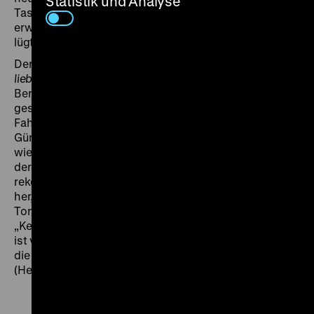
Statistik und Analyse
Taschenlampe geschenkt, die sich als Zaubergerät
erweist. Sobald Adam sie auf jemanden richtet, der
lügt, beginnt die angestrahlte Person zu schweben.
Der Stoff war so subversiv, dass
Wenn Du groß bist,
lieber Adam
noch vor Fertigstellung eingelagert wurde.
Bereits vor den Dreharbeiten war eine Szene
gestrichen worden, in der NVA-Rekruten beim
Fahneneid durch die Luft schweben sollten. Als Egon
Günther den Film nach der Friedlichen Revolution 1989
wieder hervorholte, musste er feststellen, dass ein Teil
der Tonspur zerstört worden war. Er stellte eine
rekonstruierte, im Oktober 1990 uraufgeführte Version
her, in der ursprünglich geplante Szenen und fehlender
Ton durch Zitate aus dem Drehbuch ersetzt wurden.
„Kein anderer der 1965/66 eingebunkerten DEFA-Filme
ist von solcher Fröhlichkeit wie dieser – eine Haltung,
die anzunehmen wir – wir DDR – nicht fähig waren“
(Henryk Goldberg,
Filmspiegel
, Nr. 25/1990). (obr)