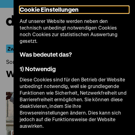
Direkt
Heute +
Cookie Einstellungen
zum
Seiteninhalt
Auf unserer Website werden neben den
springen
Navi
technisch unbedingt notwendigen Cookies
auf-
und
noch Cookies zur statistischen Auswertung
zuk
gesetzt.
Zwischen Polit-Komödie und Gesellschafts-Satire
Was bedeutet das?
Sonntag, 12. Januar 2020, 18.00 - 00.00 Uhr
1) Notwendig
Wenn Du groß bist, lieber Adam
Diese Cookies sind für den Betrieb der Website
unbedingt notwendig, weil sie grundlegende
Funktionen wie Sicherheit, Netzwerkfreiheit und
Barrierefreiheit ermöglichen. Sie können diese
deaktivieren, indem Sie ihre
Browsereinstellungen ändern. Dies kann sich
jedoch auf die Funktionsweise der Website
auswirken.