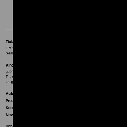
Zu
Zu
Zu
unserer
unserer
unserer
Instagram
Facebook
Letterboxd
Seite
Seite
Seite
Tickets
Eintritt 5 €
Geänderte Preise sind im Programm vermerkt.
Kinokasse
geöffnet 30 Minuten vor Beginn der ersten Vorstellung
Tel. + 49 30 20304-770
zeughauskino@dhm.de
Autor*innen
Presse
Kontakt
Newsletter
Impressum