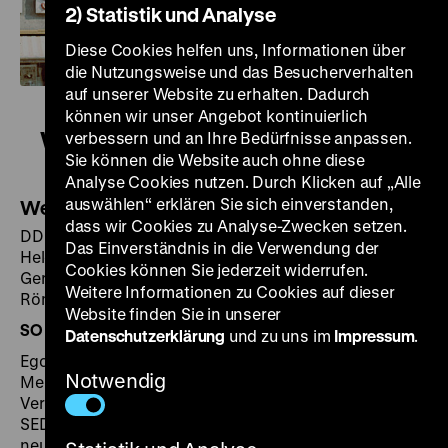
2) Statistik und Analyse
Diese Cookies helfen uns, Informationen über
die Nutzungsweise und das Besucherverhalten
auf unserer Website zu erhalten. Dadurch
können wir unser Angebot kontinuierlich
Wenn Du groß bist, lieber Adam
verbessern und an Ihre Bedürfnisse anpassen.
Sie können die Website auch ohne diese
Analyse Cookies nutzen. Durch Klicken auf „Alle
auswählen“ erklären Sie sich einverstanden,
Wenn Du groß bist, lieber Adam
dass wir Cookies zu Analyse-Zwecken setzen.
DDR 1966/1990, R: Egon Günther, B: Egon Günther,
Das Einverständnis in die Verwendung der
Helga Schütz, K: Helmut Grewald, D: Stephan Jahnke,
Cookies können Sie jederzeit widerrufen.
Gerry Wolff, Manfred Krug, Daisy Granados, Rolf
Weitere Informationen zu Cookies auf dieser
Römer, Hanns Anselm Perten, 70'
·
35mm
Website finden Sie in unserer
SO 12.01. um 18 Uhr
Datenschutzerklärung
und zu uns im
Impressum
.
Egon Günthers heiteres Märchen vom Umgang der
Notwendig
Menschen mit der Wahrheit gehört zu den
Verbotsfilmen, die nach dem 11. Plenum des ZKs der
SED aus dem Verkehr gezogen wurden. Der
neunjährige Adam bekommt von einem Schwan eine