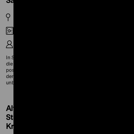
Sanierung im Berliner Wedding
BRD 1975
16mm
R: Wolfgang Kiepenheuer, 25‘
In
Sanierung im Berliner Wedding
(1975) zeichnet auch
die Wohnungsbaugesellschaft Degewo ein überaus
positives Bild ihrer Sanierungsmaßnahmen; die Ängste
der Mieter vor der Umquartierung hätten sich als
unbegründet erwiesen. (jg)
Altstadt – Lebensstadt.
Stadterneuerung in Berlin-
Kreuzberg