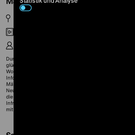
Märkische Viertel
Statistik und Analyse
BRD 1973
16mm
R: Wolfgang Kiepenheuer, 23‘
Durch eine groß angelegte, allerdings nicht immer
glückliche Neubaupolitik will der Berliner Senat das
Wohnungsproblem lösen. 1973 versucht der
Informationsfilm
Aussichten – Einblicke. Das
Märkische Viertel
, das negative Image dieses
Neubaugebiets aufzupolieren: Kinderkrankheiten wie
die problematische Belegungspolitik und die fehlende
Infrastruktur seien überwunden und die Identifikation
mit dem Viertel wachse. (jg)