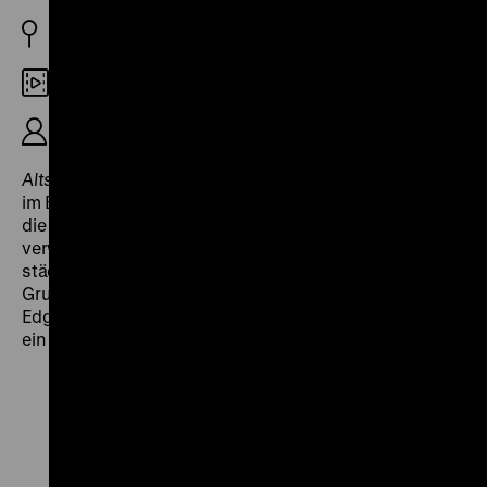
BRD 1975
DCP
R: Oskar Holl, K: Edgar Reitz, 24‘
Altstadt – Lebensstadt
(1975) stellt die Stadtsanierung
im Bethanienviertel in Kreuzberg vor. Oskar Holl hebt
die besondere Atmosphäre des Viertels hervor,
verweist auf seine kunsthistorische und
städtebauliche Bedeutung und erklärt
Grundrissformen und Fassadentypen. Die Kamera von
Edgar Reitz taucht die heruntergekommenen Häuser in
ein mildes Licht. (jg)
Zu
Zu
Zu