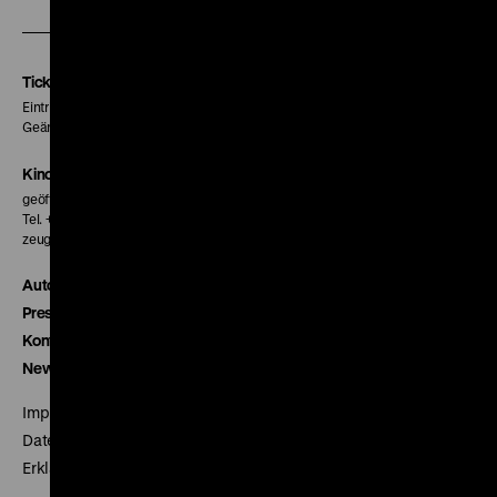
unserer
unserer
unserer
Instagram
Facebook
Letterboxd
Seite
Seite
Seite
Tickets
Eintritt 5 €
Geänderte Preise sind im Programm vermerkt.
Kinokasse
geöffnet 30 Minuten vor Beginn der ersten Vorstellung
Tel. + 49 30 20304-770
zeughauskino@dhm.de
Autor*innen
Presse
Kontakt
Newsletter
Impressum
Datenschutz
Erklärung digitale Barrierefreiheit