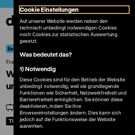
Direkt
Heute +
Cookie Einstellungen
zum
Seiteninhalt
Auf unserer Website werden neben den
springen
Navi
technisch unbedingt notwendigen Cookies
auf-
und
noch Cookies zur statistischen Auswertung
zuk
gesetzt.
Berlin.Dokument
Was bedeutet das?
Freitag, 22. Oktober 2021, 18.30 Uhr
1) Notwendig
West-Berlin zwischen Neubau
Diese Cookies sind für den Betrieb der Website
und Sanierung
unbedingt notwendig, weil sie grundlegende
Funktionen wie Sicherheit, Netzwerkfreiheit und
Barrierefreiheit ermöglichen. Sie können diese
deaktivieren, indem Sie ihre
Jeanpaul Goergen
Browsereinstellungen ändern. Dies kann sich
jedoch auf die Funktionsweise der Website
Tickets
auswirken.