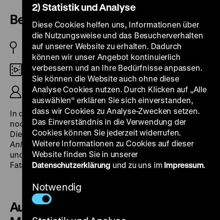
2) Statistik und Analyse
Berlin – Anhalter Bahnhof
Diese Cookies helfen uns, Informationen über
die Nutzungsweise und das Besucherverhalten
auf unserer Website zu erhalten. Dadurch
BRD 1971
können wir unser Angebot kontinuierlich
verbessern und an Ihre Bedürfnisse anpassen.
DCP
Sie können die Website auch ohne diese
Analyse Cookies nutzen. Durch Klicken auf „Alle
R: Leonid Wawiloff, 12‘
auswählen“ erklären Sie sich einverstanden,
dass wir Cookies zu Analyse-Zwecken setzen.
In den 1970er Jahren sind in West-Berlin vielerorts
Das Einverständnis in die Verwendung der
noch die Spuren des Zweiten Weltkriegs zu sehen.
Cookies können Sie jederzeit widerrufen.
Diese Brachen erkundet Leonid Wawiloff in
Berlin –
Weitere Informationen zu Cookies auf dieser
Anhalter Bahnhof
(1971): Schienen führen ins Nichts
Website finden Sie in unserer
und die Ruine des Anhalter Bahnhofs wirkt wie eine
Fata Morgana inmitten einer Staubwüste. (jg)
Datenschutzerklärung
und zu uns im
Impressum
.
Notwendig
Aussichten – Einblicke. Das