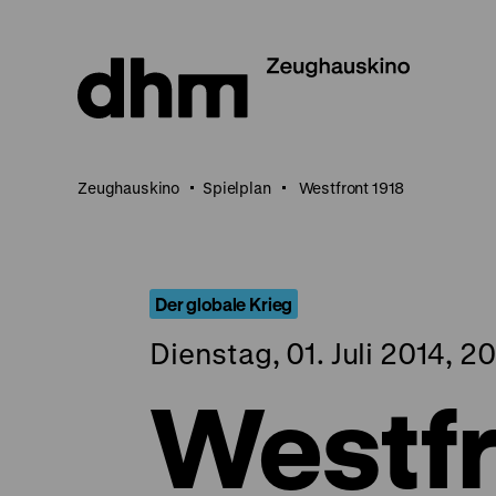
Direkt
zum
Seiteninhalt
springen
Zeughauskino
Spielplan
Westfront 1918
Der globale Krieg
Dienstag, 01. Juli 2014, 2
Westfr