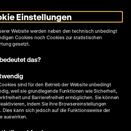
Leichte
Gebärdensprache
Suche
Heute +
Deutsch
Englisch
DHM
Dunklen
De
En
Sprache
Modus
kie Einstellungen
umschalten
Spielplan
Filmreihen
Über uns
serer Website werden neben den technisch unbedingt
digen Cookies noch Cookies zur statistischen
tung gesetzt.
bedeutet das?
otwendig
Cookies sind für den Betrieb der Website unbedingt
dig, weil sie grundlegende Funktionen wie Sicherheit,
rkfreiheit und Barrierefreiheit ermöglichen. Sie können
deaktivieren, indem Sie ihre Browsereinstellungen
. Dies kann sich jedoch auf die Funktionsweise der
e auswirken.