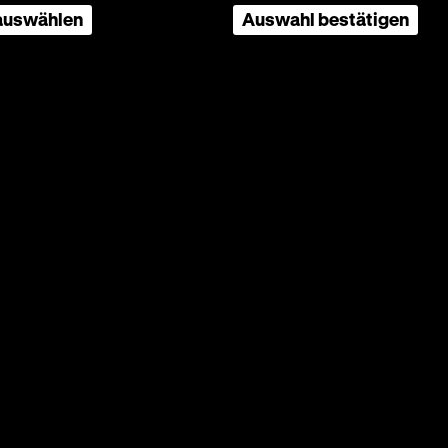
ter dem
 auswählen
Auswahl bestätigen
rnst
oldaten,
erung
t das
en
 als in
siert,
den
nd den
führt
gisseur
die nie