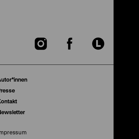
Zu
Zu
Zu
unserer
unserer
unser
Instagram
Facebook
Lette
Autor*innen
Seite
Seite
Seite
Presse
Kontakt
Newsletter
Impressum