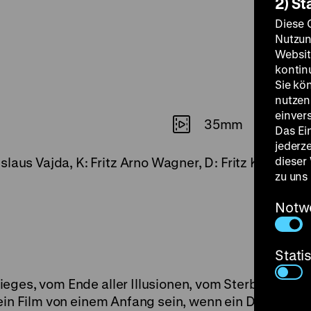
2) St
Diese 
Nutzun
Websit
kontin
Sie kö
nutzen.
einver
35mm
Das Ei
jederz
dieser
slaus Vajda, K: Fritz Arno Wagner, D: Fritz Kampers
zu uns
Notw
Stati
ieges, vom Ende aller Illusionen, vom Sterben. Doch
in Film von einem Anfang sein, wenn ein Deutscher