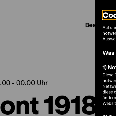
Coo
Besuch
Auf un
notwen
Auswer
Was 
1) N
Diese 
notwen
0.00 - 00.00 Uhr
Netzwe
ont 1918
diese 
ändern
Websit