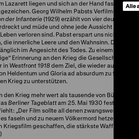
 Lazarett liegen und sich an der Hand fassen. Hin
Alle
ragezeichen. Georg Wilhelm Pabsts Verfilmung von E
on der Infanterie
(1929) erzählt von vier deutschen S
 verdreckt und müde und ohne jede Aussicht auf Bess
eben verloren sind. Pabst erspart uns nichts: Nich
m, die innerliche Leere und den Wahnsinn. Dazwisch
nglich im Angesicht des Todes. Zu einem Zeitpunkt,
ige“ Erinnerung an den Krieg die Gesellschaft polari
r in
Westfront 1918
dem Ziel, die wieder aufkeimen
 von Heldentum und Gloria ad absurdum zu führen u
n Krieg zu unterstützen.
gen den Krieg mehr wert als tausende von Büchern,
 das
Berliner Tageblatt
am 25. Mai 1930 fest, und der
ehlt: „Der Film sollte all denen zwangsweise vorge
ges faseln und zu neuem Völkermord hetzen. Der Re
 Kriegsfilm geschaffen, die stärkste Waffe für alle, 
)