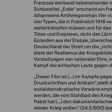
Franzose sterbend nebeneinander im
Schlusstitel „Ende“ erscheint ein F
Johannsens Antikriegsroman
Vier v
vier Typen, die in Frankreich 1918
weiterkämpfen müssen und für das L
Töten und Krepieren, nicht den Lär
Episoden aus der Etappe, überschwä
Deutschland der Streit um die „richt
dient der Realismus der Kriegsbilde
Vorstellungen von nationaler Ehre,
Kampf der einfachen Leute gegen de
„Dieser Film ist (...) im Kampfe ge
Druckschriften und Artikeln“, stellt
sozialdemokratische
Vorwärts
empfi
werden, die vom Stahlbad des Krie
Pabst hat (...) den dokumentarischen
wieder Krieg wollen.“ (24.5.1930) (ps