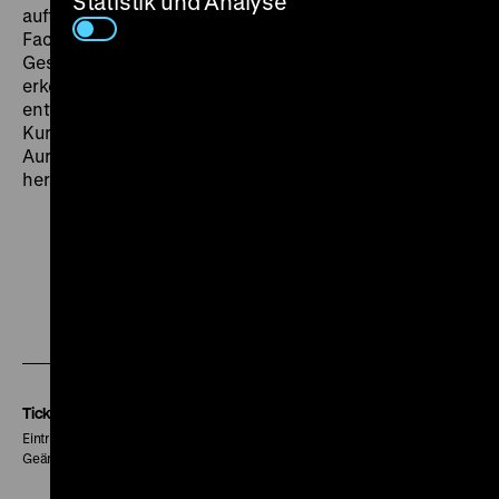
Statistik und Analyse
auftraten. Und sie fächern den besonderen
Facettenreichtum solcher Annäherungen an die
Geschichte des Mediums auf: Netzwerke werden
erkennbar, die sich aus der Filmbranche selbst heraus
entwickelten. Begleitet von einem umfangreichen
Kurzfilmprogramm stellen die Filmhistoriker Rolf
Aurich und Ralf Forster zentrale Ideen des von ihnen
herausgegebenen Buches vor.
Zu
Zu
Zu
unserer
unserer
unserer
Instagram
Facebook
Letterboxd
Seite
Seite
Seite
Tickets
Eintritt 5 €
Geänderte Preise sind im Programm vermerkt.