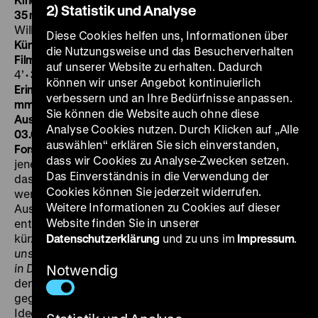
2) Statistik und Analyse
35 mm
Als man anfing zu filmen
D 1934, R: Martin Rikli,
Wilhelm Prager, 16’
· 35 mm
Asta Nielsen. Eine große
Diese Cookies helfen uns, Informationen über
Künstlerin
D 1933, R: Walter Jerven, 9’
· 35 mm
Farbe im
die Nutzungsweise und das Besucherverhalten
Film
D 1945, 13’
· 35 mm
Sie sind nicht mehr
BRD 1950,
auf unserer Website zu erhalten. Dadurch
4’
· 35 mm
Das Wunder des Films
BRD 1955, 3’
· DVD
können wir unser Angebot kontinuierlich
Erinnern Sie sich?
DDR 1957, R: Rolf Schnabel, 11’
· 35
verbessern und an Ihre Bedürfnisse anpassen.
mm
Sterne erlöschen nie
BRD 1958, 3’
· 35 mm
Sie können die Website auch ohne diese
Ausstellung – 60 Jahre Film
DDR 1958, 2’
· 35 mm
DO
Analyse Cookies nutzen. Durch Klicken auf „Alle
03.09. um 20 Uhr
·
Einführung: Rolf Aurich und Ralf
auswählen“ erklären Sie sich einverstanden,
Forster
Als sich der Film etablierte, fehlten zunächst
dass wir Cookies zu Analyse-Zwecken setzen.
jene Personen und Institutionen, die dazu beitragen,
Das Einverständnis in die Verwendung der
dass Materialien bewahrt und Inhalte reflektiert
Cookies können Sie jederzeit widerrufen.
werden: Filmarchive, Institute und Museen,
Weitere Informationen zu Cookies auf dieser
Ausstellungen, Studiengänge, Autoren und Verlage
Website finden Sie in unserer
entstanden erst allmählich. Ihnen widmet sich der
kürzlich erschienene Sammelband
Datenschutzerklärung
und zu uns im
Wie der Film
Impressum
.
unsterblich wurde. Vorakademische Filmwissenschaft
in Deutschland.
Die 34 Beiträge des Buches gehen
Notwendig
den Fragen nach, wer die Akteure auf dem langen Weg
gegen das Vergessen waren, wann sie mit welchen
Ideen, Erfolgen und Niederlagen in Deutschland