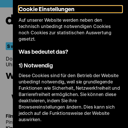
Direkt
Heute +
Cookie Einstellungen
zum
Seiteninhalt
Auf unserer Website werden neben den
springen
Navi
technisch unbedingt notwendigen Cookies
auf-
und
noch Cookies zur statistischen Auswertung
zuk
gesetzt.
S wie Sonderprogramm
Was bedeutet das?
Donnerstag, 03. September 2015, 20.00 - 00.00
Uhr
1) Notwendig
Wie der Film unsterblich wurde
Diese Cookies sind für den Betrieb der Website
unbedingt notwendig, weil sie grundlegende
Funktionen wie Sicherheit, Netzwerkfreiheit und
Barrierefreiheit ermöglichen. Sie können diese
Wie der Film unsterblich wurde
deaktivieren, indem Sie ihre
Browsereinstellungen ändern. Dies kann sich
jedoch auf die Funktionsweise der Website
Film (KIPHO-Film)
D 1925, R: Guido Seeber, Julius
auswirken.
Pinschewer, 4’
· 35 mm
Aus den Kindertagen der
Kinematographie
D 1928, R: Max Skladanowsky, 3’
·