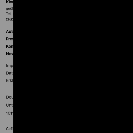
Kinokasse
geöffnet 30 Minuten vor Beginn der ersten Vorstellung
Tel. + 49 30 20304-770
zeughauskino@dhm.de
Autor*innen
Presse
Kontakt
Newsletter
Impressum
Datenschutz
Erklärung digitale Barrierefreiheit
Deutsches Historisches Museum
Unter den Linden 2
10117 Berlin
Gefördert mit Mitteln des Beauftragten der Bundesregierung für