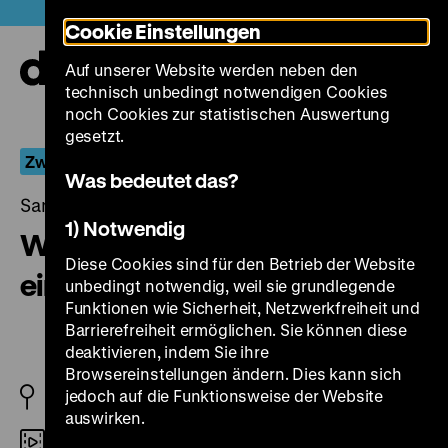
Direkt
Heute +
Cookie Einstellungen
zum
Seiteninhalt
Auf unserer Website werden neben den
springen
Navi
technisch unbedingt notwendigen Cookies
auf-
und
noch Cookies zur statistischen Auswertung
zuk
gesetzt.
Zwischen Historienfilm und Gegenwartskomödie
Was bedeutet das?
Samstag, 01. Dezember 2012, 18.30 Uhr
1) Notwendig
Wolz. Leben und Verklärung
Diese Cookies sind für den Betrieb der Website
eines deutschen Anarchisten
unbedingt notwendig, weil sie grundlegende
Funktionen wie Sicherheit, Netzwerkfreiheit und
Barrierefreiheit ermöglichen. Sie können diese
deaktivieren, indem Sie ihre
Browsereinstellungen ändern. Dies kann sich
jedoch auf die Funktionsweise der Website
DDR 1974
auswirken.
35mm