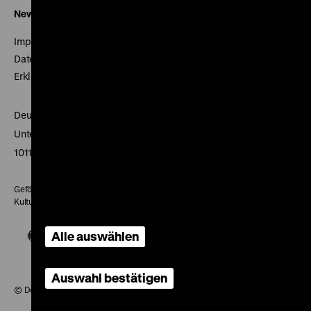
Newsletter
Impressum
Datenschutz
Erklärung digitale Barrierefreiheit
Deutsches Historisches Museum
Unter den Linden 2
10117 Berlin
Gefördert mit Mitteln des Beauftragten der Bundesregierung für
Kultur und Medien
Alle auswählen
Auswahl bestätigen
© Deutsches Historisches Museum, 2026