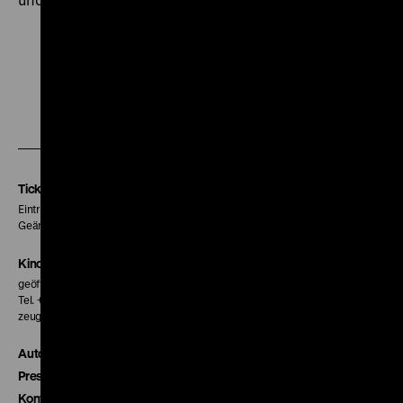
Zu
Zu
Zu
unserer
unserer
unserer
Instagram
Facebook
Letterboxd
Seite
Seite
Seite
Tickets
Eintritt 5 €
Geänderte Preise sind im Programm vermerkt.
Kinokasse
geöffnet 30 Minuten vor Beginn der ersten Vorstellung
Tel. + 49 30 20304-770
zeughauskino@dhm.de
Autor*innen
Presse
Kontakt