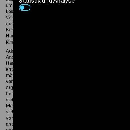
Statistik und Analyse
um auch von ihr verurteilt werden zu können. (...)
Leidenschaftlich, überzeugend, unbändige sinnliche
Vitalität. Gut aussehend. Franco Nero als Möglichkeit
oder ein jüngerer Mario Adorf.“ Auch an den in West-
Berlin lebenden Götz George wandte er sich.
Hauptdarsteller wurde schließlich der damals 35-
jährige Litauer Regimantas Adomaitis.
Adomaitis spielt den Soldaten Ignaz Wolz, der im
Anschluss an den Ersten Weltkrieg einen unbändigen
Hass auf die kapitalistischen Kriegsgewinnler
entwickelt und seine eigene Revolution durchführen
möchte. Er enteignet Grund- und Fabrikbesitzer und
verteilt die Reichtümer an die Armen. Aus dem
organisierten Klassenkampf hält er sich jedoch
heraus. Schließlich landet Wolz im Zuchthaus, wo er
sieben Jahre inhaftiert ist, ehe er aufgrund von
Massenprotesten freigelassen wird. Doch Wolz kann
sich nun erst recht nicht mehr anpassen. Er trennt sich
von ehemaligen Weggenossen, die seinen
anarchistischen Ideen nicht mehr folgen möchten,
und verlässt Deutschland. (mg)