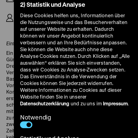
2) Statistik und Analyse
R: Günter Reisch, D: Regimantas Adomajtis,
Diese Cookies helfen uns, Informationen über
Heidemarie Wenzel, Stanislav Lubšin, Jörg
die Nutzungsweise und das Besucherverhalten
Panknin, 110‘
auf unserer Website zu erhalten. Dadurch
können wir unser Angebot kontinuierlich
verbessern und an Ihre Bedürfnisse anpassen.
Einführung 27.11.2012: Ralf Schenk
Sie können die Website auch ohne diese
Ein Film mit Vorlaufzeit: Mehrere Jahre benötigte
Analyse Cookies nutzen. Durch Klicken auf „Alle
Günter Rücker um das von ihm geschriebene
auswählen“ erklären Sie sich einverstanden,
Drehbuch durchzusetzen und die Ängste vor der
dass wir Cookies zu Analyse-Zwecken setzen.
Verherrlichung des Anarchismus zu zerstreuen.
Das Einverständnis in die Verwendung der
Basierend auf der 1929 erschienenen Autobiografie
Cookies können Sie jederzeit widerrufen.
Vom „Weißen Kreuz“ zur Roten Fahne
des radikalen
Weitere Informationen zu Cookies auf dieser
Kommunisten Max Hoelz (1889–1933) entstanden
Website finden Sie in unserer
erste Skizzen bereits in den 1960er Jahren. Nach
Datenschutzerklärung
und zu uns im
Impressum
.
schnell fallengelassenen Überlegungen, zusammen
mit Egon Günther den Film als 70mm-Großproduktion
Notwendig
zu realisieren, fand sich in Günter Reisch nach seinem
zweiten Liebknecht-Film
Trotz alledem
ein Experte der
Zeit um die Jahrhundertwende. Aber Reisch wollte
keinen Historienfilm, wollte „die Jugend ansprechen,