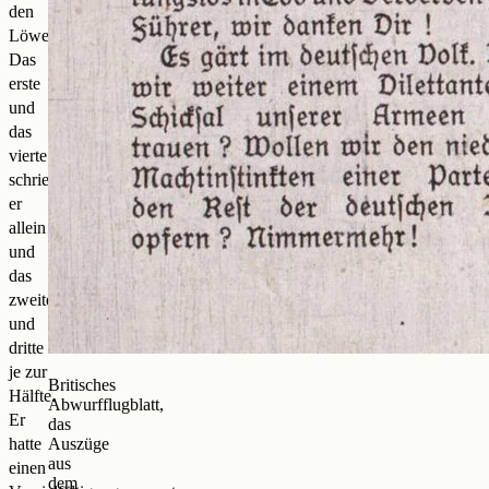
den
Löwenanteil:
Das
erste
und
das
vierte
schrieb
er
allein
und
das
zweite
und
dritte
je zur
Britisches
Hälfte.
Abwurfflugblatt,
Er
das
hatte
Auszüge
aus
einen
dem