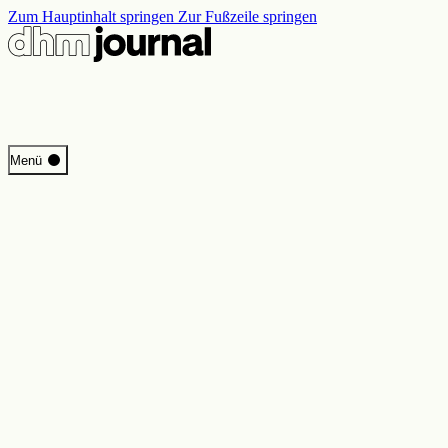
Zum Hauptinhalt springen
Zur Fußzeile springen
Start
Menü
Programm
Perspektiven
Inside DHM
Neue Ständige Ausstellung
Suche
Kontakt
Impressum
Datenschutz
Erklärung digitale Barrierefreiheit