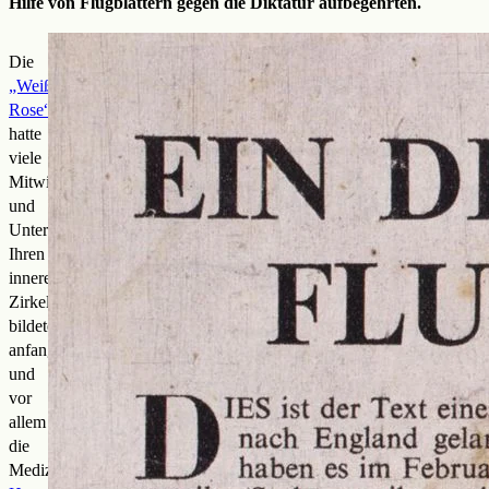
Hilfe von Flugblättern gegen die Diktatur aufbegehrten.
Die
„Weiße
Rose“
hatte
viele
Mitwisser
und
Unterstützer.
Ihren
inneren
Zirkel
bildeten
anfangs
und
vor
allem
die
Medizinstudenten