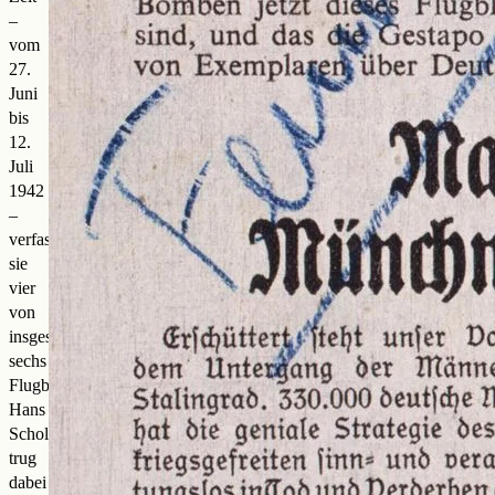
–
vom
27.
Juni
bis
12.
Juli
1942
–
verfassten
sie
vier
von
insgesamt
sechs
Flugblättern.
Hans
Scholl
trug
dabei