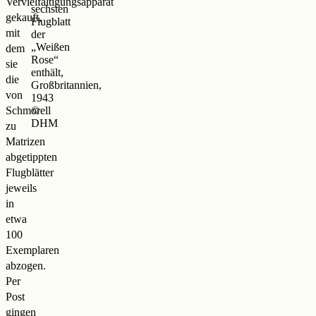
Vervielfältigungsapparat
sechsten
gekauft,
Flugblatt
mit
der
„Weißen
dem
Rose“
sie
enthält,
die
Großbritannien,
von
1943
Schmorell
©
DHM
zu
Matrizen
abgetippten
Flugblätter
jeweils
in
etwa
100
Exemplaren
abzogen.
Per
Post
gingen