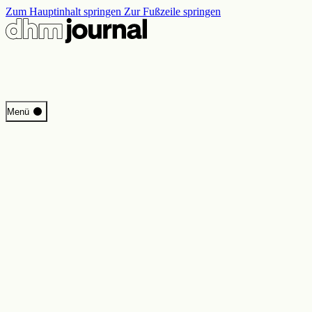
Zum Hauptinhalt springen
Zur Fußzeile springen
Start
Menü
Programm
Perspektiven
Inside DHM
Neue Ständige Ausstellung
Suche
Kontakt
Impressum
Datenschutz
Erklärung digitale Barrierefreiheit