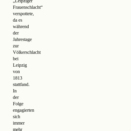
„Leipziger
Frauenschlacht“
verspottete,
da es
während
der
Jahrestage
zur
Völkerschlacht
bei
Leipzig
von
1813
stattfand.
In
der
Folge
engagierten
sich
immer
mehr