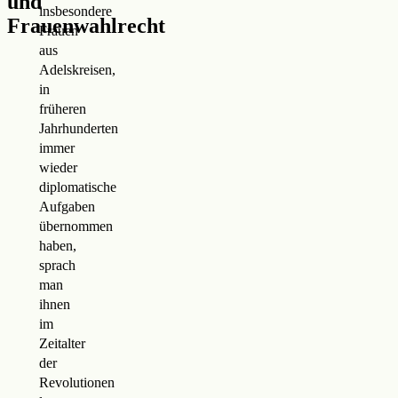
und
insbesondere
Frauenwahlrecht
Frauen
aus
Adelskreisen,
in
früheren
Jahrhunderten
immer
wieder
diplomatische
Aufgaben
übernommen
haben,
sprach
man
ihnen
im
Zeitalter
der
Revolutionen