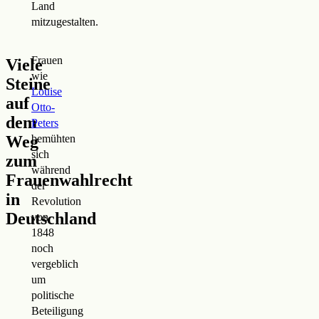
Land
mitzugestalten.
Frauen
Viele
wie
Steine
Louise
auf
Otto-
dem
Peters
Weg
bemühten
sich
zum
während
Frauenwahlrecht
der
in
Revolution
Deutschland
von
1848
noch
vergeblich
um
politische
Beteiligung