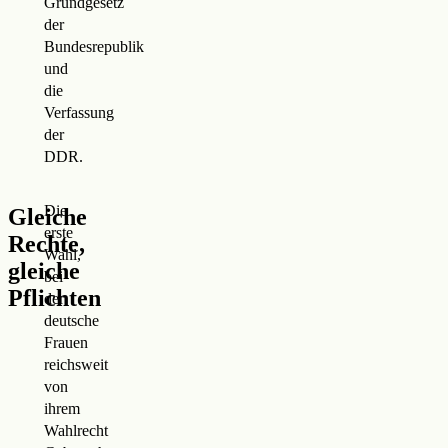
Grundgesetz
der
Bundesrepublik
und
die
Verfassung
der
DDR.
Die
Gleiche
erste
Rechte,
Wahl,
gleiche
bei
Pflichten
der
deutsche
Frauen
reichsweit
von
ihrem
Wahlrecht