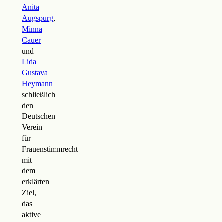
Anita
Augspurg
,
Minna
Cauer
und
Lida
Gustava
Heymann
schließlich
den
Deutschen
Verein
für
Frauenstimmrecht
mit
dem
erklärten
Ziel,
das
aktive