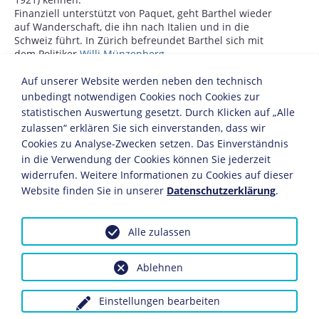
Finanziell unterstützt von Paquet, geht Barthel wieder
auf Wanderschaft, die ihn nach Italien und in die
Schweiz führt. In Zürich befreundet Barthel sich mit
dem Politiker
Willi Münzenberg
.
Auf unserer Website werden neben den technisch
1913
unbedingt notwendigen Cookies noch Cookies zur
statistischen Auswertung gesetzt. Durch Klicken auf „Alle
In Stuttgart findet Barthel Kontakt zu der Herausgeberin
der sozialistischen Frauenzeitschrift "Die Gleichheit"
zulassen“ erklären Sie sich einverstanden, dass wir
Clara Zetkin
und zum Redakteur der
Cookies zu Analyse-Zwecken setzen. Das Einverständnis
sozialdemokratischen "Schwäbischen Tagwacht" Edwin
in die Verwendung der Cookies können Sie jederzeit
Hoernle (1883-1952), die ihn in seinem literarischen
widerrufen. Weitere Informationen zu Cookies auf dieser
Schaffen fördern. Er schreibt als freier Mitarbeiter für
Website finden Sie in unserer
Datenschutzerklärung
.
die sozialdemokratische Presse.
Erneute Wanderschaft durch Belgien, die Niederlande
und die Schweiz. In Zürich gibt Barthel gemeinsam mit
Alle zulassen
Münzenberg die Anthologie "Weihnachtsglocken"
heraus, welche auch Texte Barthels enthält.
Ablehnen
1914
Einstellungen bearbeiten
Nach Beginn des
Ersten Weltkriegs
schließt sich Barthel