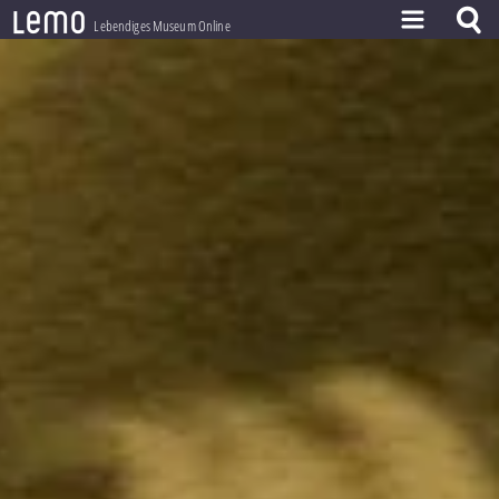
l
e
m
o
Lebendiges Museum Online
ZEITSTRAHL
THEMEN
ZEITZEUGEN
BESTAND
LERNEN
PROJEKT