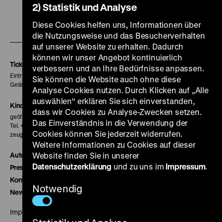
2) Statistik und Analyse
Zu
Zu
Zu
Diese Cookies helfen uns, Informationen über
unserer
unserer
unserer
die Nutzungsweise und das Besucherverhalten
auf unserer Website zu erhalten. Dadurch
Instagram
Facebook
Letterboxd
können wir unser Angebot kontinuierlich
Seite
Seite
Seite
Tickets
verbessern und an Ihre Bedürfnisse anpassen.
Eintritt 5 €
Sie können die Website auch ohne diese
Geänderte Preise sind im Programm vermerkt.
Analyse Cookies nutzen. Durch Klicken auf „Alle
auswählen“ erklären Sie sich einverstanden,
Kinokasse
dass wir Cookies zu Analyse-Zwecken setzen.
geöffnet 30 Minuten vor Beginn der ersten Vorstellung
Das Einverständnis in die Verwendung der
Tel. + 49 30 20304-770
Cookies können Sie jederzeit widerrufen.
zeughauskino@dhm.de
Weitere Informationen zu Cookies auf dieser
Autor*innen
Website finden Sie in unserer
Datenschutzerklärung
und zu uns im
Impressum
.
Presse
Kontakt
Notwendig
Newsletter
Impressum