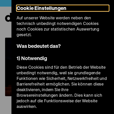
Direkt
Heute +
Cookie Einstellungen
zum
Seiteninhalt
Auf unserer Website werden neben den
springen
Navi
technisch unbedingt notwendigen Cookies
auf-
und
noch Cookies zur statistischen Auswertung
zuk
gesetzt.
Was bedeutet das?
1) Notwendig
Diese Cookies sind für den Betrieb der Website
unbedingt notwendig, weil sie grundlegende
Funktionen wie Sicherheit, Netzwerkfreiheit und
Barrierefreiheit ermöglichen. Sie können diese
deaktivieren, indem Sie ihre
Browsereinstellungen ändern. Dies kann sich
jedoch auf die Funktionsweise der Website
auswirken.