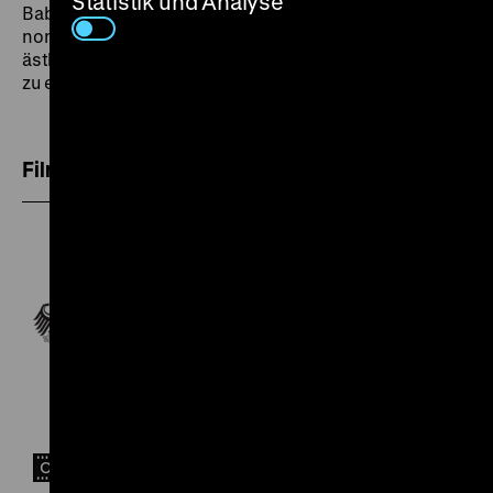
Statistik und Analyse
Babelsberg kuratiert und eingeführt – mit dem Ziel, das
non-fiktionale Filmschaffen in Deutschland in seiner
ästhetischen Vielfalt und zeithistorischen Bedeutung
zu erfassen.
Filmblätter