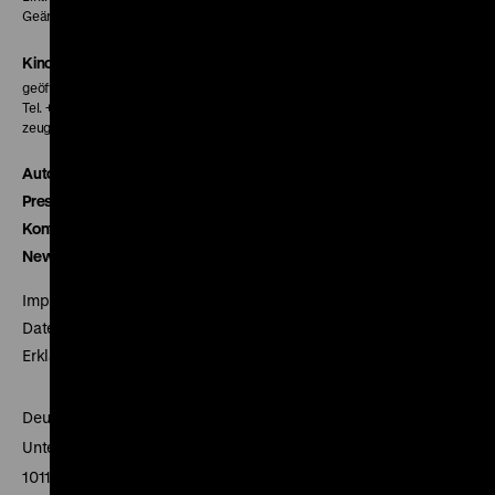
Geänderte Preise sind im Programm vermerkt.
Kinokasse
geöffnet 30 Minuten vor Beginn der ersten Vorstellung
Tel. + 49 30 20304-770
zeughauskino@dhm.de
Autor*innen
Presse
Kontakt
Newsletter
Impressum
Datenschutz
Erklärung digitale Barrierefreiheit
Deutsches Historisches Museum
Unter den Linden 2
10117 Berlin