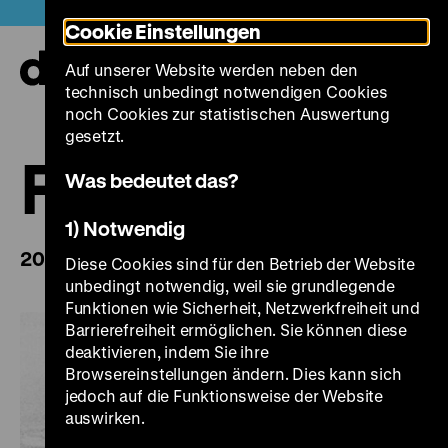
Direkt
Heute +
Cookie Einstellungen
zum
Seiteninhalt
Auf unserer Website werden neben den
springen
Navi
technisch unbedingt notwendigen Cookies
auf-
und
noch Cookies zur statistischen Auswertung
zuk
gesetzt.
FilmDokumen
Was bedeutet das?
1) Notwendig
2018
Diese Cookies sind für den Betrieb der Website
unbedingt notwendig, weil sie grundlegende
Funktionen wie Sicherheit, Netzwerkfreiheit und
Barrierefreiheit ermöglichen. Sie können diese
deaktivieren, indem Sie ihre
Browsereinstellungen ändern. Dies kann sich
jedoch auf die Funktionsweise der Website
auswirken.