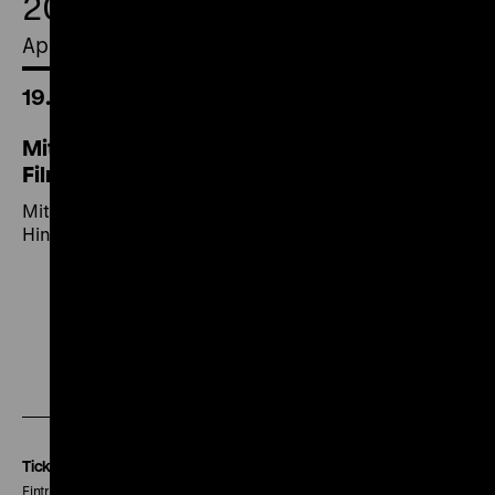
20.
April 2018
19.00 Uhr
Mit dem Auto ins Morgenland. Eine
Filmkonkurrenz mit Hindernissen
Mit dem Auto ins Morgenland. Eine Filmkonkurrenz mit
Hindernissen
Zu
Zu
Zu
unserer
unserer
unserer
Instagram
Facebook
Letterboxd
Seite
Seite
Seite
Tickets
Eintritt 5 €