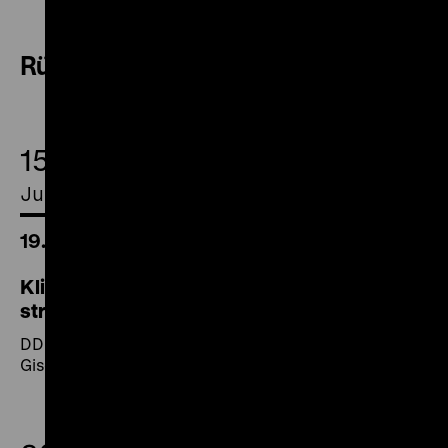
Rückblick
15.
Juni 2018
19.00 Uhr
Klinikum Buch – Gespräche in einer
strahlentherapeutischen Klinik
DDR 1985, R/T: Hans Wintgen, K: Jürgen Rudow, S:
Gisela Tammert, 158‘ · 16mm