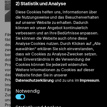
2) Statistik und Analyse
Diese Cookies helfen uns, Informationen über
die Nutzungsweise und das Besucherverhalten
auf unserer Website zu erhalten. Dadurch
können wir unser Angebot kontinuierlich
verbessern und an Ihre Bedürfnisse anpassen.
FilmDokument
präsentiert wenig bekannte, non-
Sie können die Website auch ohne diese
fiktionale Filme aus verschiedenen Epochen der
Analyse Cookies nutzen. Durch Klicken auf „Alle
deutschen Filmgeschichte. Die im Zeughauskino alle
auswählen“ erklären Sie sich einverstanden,
zwei Monate stattfindenden Veranstaltungen
dass wir Cookies zu Analyse-Zwecken setzen.
berücksichtigen ganz unterschiedliche
Das Einverständnis in die Verwendung der
dokumentarische Formen, Arbeitsweisen und
Cookies können Sie jederzeit widerrufen.
Produktionszusammenhänge. Das Spektrum reicht
vom Reise- und Interviewfilm über die Reportage und
Weitere Informationen zu Cookies auf dieser
das Porträt bis zum Kompilations- und Archivfilm,
Website finden Sie in unserer
Privat- und Amateurfilme stehen neben Industrie- und
Datenschutzerklärung
und zu uns im
Impressum
.
Imagefilmen sowie den an deutschen
Filmhochschulen entstandenen Arbeiten. In enger
Notwendig
Zusammenarbeit mit dem Bundesarchiv-Filmarchiv
und der Deutschen Kinemathek werden die
Programme von Mitgliedern des Vereins CineGraph