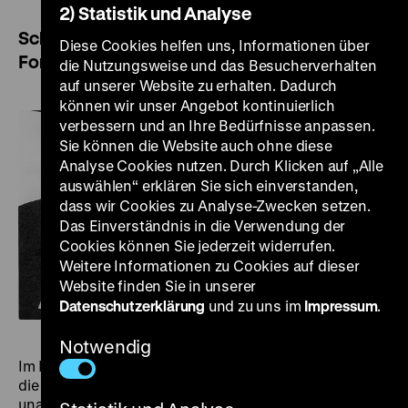
2) Statistik und Analyse
Schmalfilme aus der Sammlung von Ralf
Diese Cookies helfen uns, Informationen über
Forster
die Nutzungsweise und das Besucherverhalten
auf unserer Website zu erhalten. Dadurch
können wir unser Angebot kontinuierlich
verbessern und an Ihre Bedürfnisse anpassen.
Sie können die Website auch ohne diese
Analyse Cookies nutzen. Durch Klicken auf „Alle
auswählen“ erklären Sie sich einverstanden,
dass wir Cookies zu Analyse-Zwecken setzen.
Das Einverständnis in die Verwendung der
Cookies können Sie jederzeit widerrufen.
Weitere Informationen zu Cookies auf dieser
Website finden Sie in unserer
Datenschutzerklärung
und zu uns im
Impressum
.
Notwendig
Im Mittelpunkt unserer Reihe
Sammelt Filme!
stehen
die Bestände von Privatsammler*innen und
unabhängigen Archiven. Nicht zuletzt ihnen ist es zu