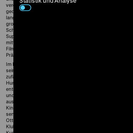
Statistik und Analyse
verdanken, dass auch Filme, die auf Schmalfilm
gedreht und verkauft wurden, überliefert sind, denn
lange Zeit gehörten sie nicht zum Sammlungsprofil
großer Archive und Kinematheken. Dabei sind
Schmalfilme grandiose Sammlerstücke, ob auf 8-,
Super 8-, 9,5- oder 16mm. Und da die Projektoren
mitten im Kinosaal stehen und aus Filmvorführern
Filmerklärer werden können, haben ihre
Präsentationen einen ganz eigenen Reiz.
Im November ist Ralf Forster zu Gast. Den Grundstein
seiner Sammlung legte der Filmhistoriker 1990, als er
zufällig am Kopierwerk in Berlin-Schöneweide
Hunderte von „DEFA-Heimfilmen“ auf Super 8
entdeckte und vor der Vernichtung rettete. Amateur-
und Familienfilme, Lehrfilme aus Schulen, Werbespots
aus der DDR, auf 8mm geraffte Repliken des großen
Kinos erweiterten seine Sammlung, darunter
sensationelle Funde wie die 9,5mm-Amateurfilme von
Otto Blessing. Seit 1994 präsentiert Ralf Forster in
Klubs und Kinos selbst zusammengestellte
Kurzfilmprogramme. Sie vermitteln eine alternative, oft