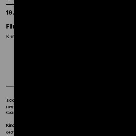
19.00 Uhr
Filme vom Film
Kurzfilmprogramm
Zu
Zu
Zu
unserer
unserer
unserer
Instagram
Facebook
Letterboxd
Seite
Seite
Seite
Tickets
Eintritt 5 €
Geänderte Preise sind im Programm vermerkt.
Kinokasse
geöffnet 30 Minuten vor Beginn der ersten Vorstellung