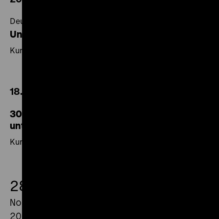
Deutsch-deutsche Werbefilmgeschichten
Uns geht’s gut!
Kurzfilmprogramm
18.00 Uhr
30 Jahre mit seiner 9,5mm-Kamera
unterwegs: Otto Blessing aus Berlin
Kurzfilmprogramm
28.
November
2025