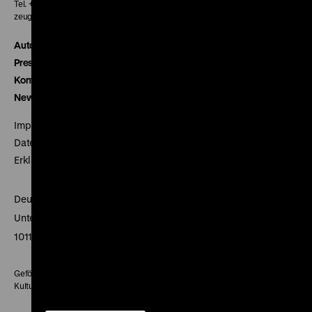
Tel. + 49 30 20304-770
zeughauskino@dhm.de
Autor*innen
Presse
Kontakt
Newsletter
Impressum
Datenschutz
Erklärung digitale Barrierefreiheit
Deutsches Historisches Museum
Unter den Linden 2
10117 Berlin
Gefördert mit Mitteln des Beauftragten der Bundesregierung für
Kultur und Medien