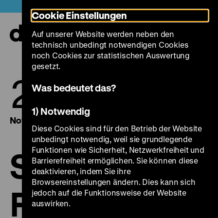
Direkt
Heute +
Cookie Einstellungen
zum
Seiteninhalt
Auf unserer Website werden neben den
springen
Navi
technisch unbedingt notwendigen Cookies
auf-
und
noch Cookies zur statistischen Auswertung
zuk
gesetzt.
28.
29.
Was bedeutet das?
1) Notwendig
November 2025
November 2025
Diese Cookies sind für den Betrieb der Website
unbedingt notwendig, weil sie grundlegende
Funktionen wie Sicherheit, Netzwerkfreiheit und
Sammelt
Barrierefreiheit ermöglichen. Sie können diese
deaktivieren, indem Sie ihre
Browsereinstellungen ändern. Dies kann sich
Filme!
jedoch auf die Funktionsweise der Website
auswirken.