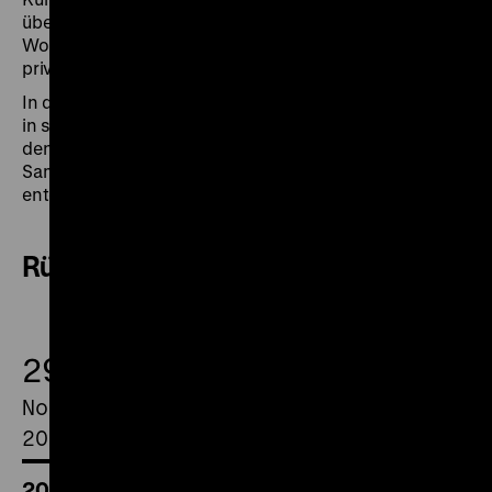
übersehene Film- und Vorführgeschichte, die in
Wohnzimmern, Klassenräumen, Messekojen und
privaten Kellerkinos stattgefunden hat.
In drei Veranstaltungen gewährt Forster einen Einblick
in sein Archiv. Alle Kopien werden von ihm selbst mit
den entsprechenden Projektoren vorgeführt. Seine
Sammlung kann auch unter www.schmalfilmkino.de
entdeckt werden.
Rückblick
29.
November
2025
20.00 Uhr