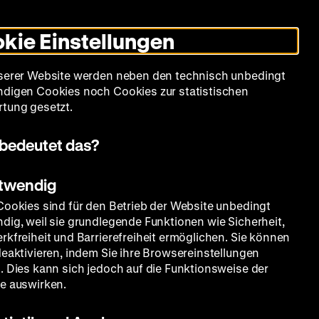
Leichte
Gebärdensprache
Suche
Heute +
Deutsch
Englisch
DHM
Dunklen
De
En
Sprache
Modus
kie Einstellungen
umschalten
Spielplan
Filmreihen
Über uns
serer Website werden neben den technisch unbedingt
digen Cookies noch Cookies zur statistischen
tung gesetzt.
bedeutet das?
otwendig
Cookies sind für den Betrieb der Website unbedingt
dig, weil sie grundlegende Funktionen wie Sicherheit,
rkfreiheit und Barrierefreiheit ermöglichen. Sie können
deaktivieren, indem Sie ihre Browsereinstellungen
. Dies kann sich jedoch auf die Funktionsweise der
e auswirken.