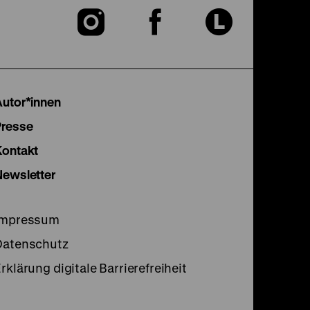
Zu
Zu
Zu
unserer
unserer
unser
Instagram
Facebook
Lette
Autor*innen
Seite
Seite
Seite
Presse
Kontakt
Newsletter
Impressum
Datenschutz
rklärung digitale Barrierefreiheit