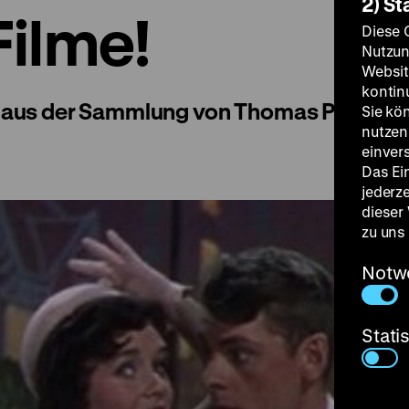
2) St
ilme!
Diese 
Nutzun
Websit
kontin
 aus der Sammlung von Thomas Pfeiffer
Sie kö
nutzen.
einver
Das Ei
jederz
dieser
zu uns
Notw
Stati