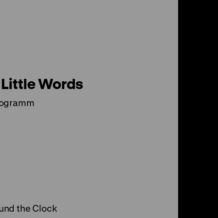
 Little Words
rogramm
und the Clock