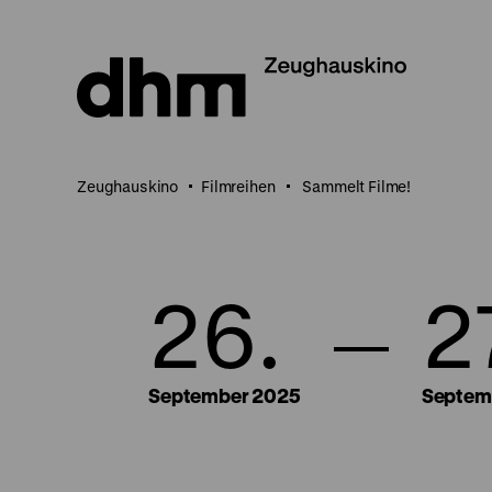
Direkt
zum
Seiteninhalt
springen
Zeughauskino
Filmreihen
Sammelt Filme!
26.
2
September 2025
Septem