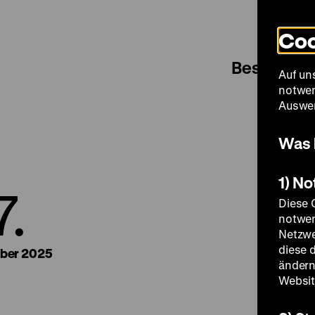
Coo
Besuch
Auf un
notwen
Auswer
Was 
1) N
7.
Diese 
notwen
Netzwe
diese 
ber 2025
ändern
Websit