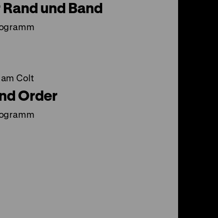
 Rand und Band
rogramm
 am Colt
nd Order
rogramm