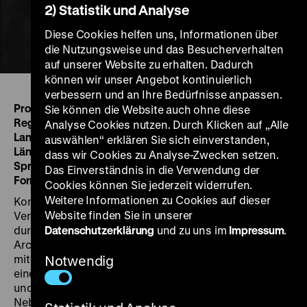
2) Statistik und Analyse
Diese Cookies helfen uns, Informationen über
die Nutzungsweise und das Besucherverhalten
auf unserer Website zu erhalten. Dadurch
können wir unser Angebot kontinuierlich
verbessern und an Ihre Bedürfnisse anpassen.
Produktion:
John Ferno, Paris, for ECA Greece
Sie können die Website auch ohne diese
Regie:
John Ferno
Analyse Cookies nutzen. Durch Klicken auf „Alle
Land/Jahr:
GR 1950
auswählen“ erklären Sie sich einverstanden,
Länge:
10’
dass wir Cookies zu Analyse-Zwecken setzen.
Sprache
:
Englisch
Das Einverständnis in die Verwendung der
Format:
35mm, 1:1.37, mono, b/w
Cookies können Sie jederzeit widerrufen.
Weitere Informationen zu Cookies auf dieser
Kontraste bestimmen den Film. Die große
Website finden Sie in unserer
Vergangenheit Korinths, belegt durch Ruinen, scheint
durch eine weniger pittoreske als von Armut zeugende
Datenschutzerklärung
und zu uns im
Impressum
.
Archaik der Lebensverhältnisse ersetzt. Einem Schäfer
mit seiner Herde folgt im Gegenschuss der Blick auf
Notwendig
eine moderne Eisenbahnbrücke über den Kanal. Alt
und Neu treffen aufeinander, doch macht dieses
Nebeneinander von Technik und überlieferter