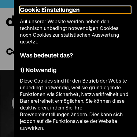
Direkt
Heute +
Cookie Einstellungen
zum
Seiteninhalt
Auf unserer Website werden neben den
springen
Navi
technisch unbedingt notwendigen Cookies
auf-
und
noch Cookies zur statistischen Auswertung
zuk
gesetzt.
Corinth Canal
Was bedeutet das?
1) Notwendig
Diese Cookies sind für den Betrieb der Website
unbedingt notwendig, weil sie grundlegende
Funktionen wie Sicherheit, Netzwerkfreiheit und
Barrierefreiheit ermöglichen. Sie können diese
deaktivieren, indem Sie ihre
Browsereinstellungen ändern. Dies kann sich
jedoch auf die Funktionsweise der Website
Play
auswirken.