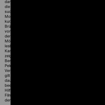
damaligen Aufnahmen zu entstammen, vielleicht auch
die Sprengung der Brücke selbst. Doch diese Episode
sucht Spannung durch Inszenierung. In geschickter
Montage scheinen die Bewohner eines Dorfes, die
kurz vor der Explosion weggetrieben wurden, zur
Brücke zurückzusehen – darunter auch der Schäfer
vom Filmanfang. Doch heute, so der Kommentar, „ist
der Krieg mit seinen Zerstörungen schon weit weg“.
Mögen auf den Kanalwänden noch die Inschriften
lesbar sein, die von der Besetzung zeugen: Nun ist der
Kanal wieder intakt. Imponierende Luftaufnahmen
zeigen ihn als unerwartet schmalen Einschnitt in die
Berge. Doch erspart er die Umschiffung des
Peloponnes und ist daher eine der wichtigsten
Verkehrsadern Griechenlands. Die zweite Rückblende
gilt der Räumung des blockierten Kanals – die Arbeiten
dauerten 13 Monate und waren im November 1948
beendet. Auch dies ein Projekt, bei dem amerikanische
Hilfe zentral war. Vor diesem Hintergrund feiert der
Film die Passage von Nicolas Schiff auf dem Weg in
den Golf von Korinth.