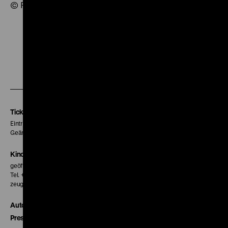
© Rainer Rother
Zu
Zu
Zu
unserer
unserer
unserer
Instagram
Facebook
Letterboxd
Seite
Seite
Seite
Tickets
Eintritt 5 €
Geänderte Preise sind im Programm vermerkt.
Kinokasse
geöffnet 30 Minuten vor Beginn der ersten Vorstellung
Tel. + 49 30 20304-770
zeughauskino@dhm.de
Autor*innen
Presse