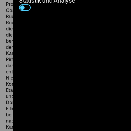
Statistik und Analyse
Produktionsweise nicht den Kern des Films aus.
Corinth Canal
erzählt nicht von der Überwindung der
Rückständigkeit, sondern von der Überwindung eines
Rückschlags. Denn der eigentlich wichtige Kontrast in
diesem Film ist der zur jüngsten Vergangenheit, in der
die Brücke zerstört und der Kanal blockiert war. Ihn
behandelt der Handlungsstrang um Kapitän Nicola,
der mit seinem Segelschiff von Piräus aus durch den
Kanal die Güter weitertransportiert. Der Hafen von
Piräus gibt Gelegenheit, die Güterlieferungen durch
das „European Recovery Program“ (ERP)
entsprechend ins Bild zu setzen. Gewissermaßen mit
Nicolas Augen sieht der Zuschauer den Kanal von
Korinth, dessen Geschichte der Film nun in zwei
Etappen behandelt. Die Mischung von Inszenierung
und Kompilation zeitgenössischer
Dokumentaraufnahmen wirkt fast als 70mm Film im
Film. Die deutschen Besatzungstruppen hatten 1944
bei ihrem Rückzug den wichtigen Verkehrsweg für die
nachfolgenden Alliierten unbrauchbar gemacht. In den
Kanal stürzende Waggons scheinen tatsächlich