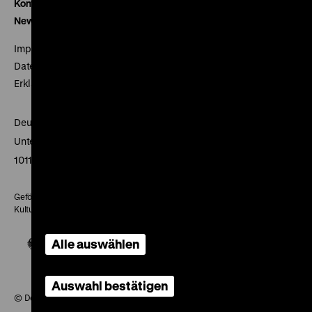
Kontakt
Newsletter
Impressum
Datenschutz
Erklärung digitale Barrierefreiheit
Deutsches Historisches Museum
Unter den Linden 2
10117 Berlin
Gefördert mit Mitteln des Beauftragten der Bundesregierung für
Kultur und Medien
Alle auswählen
Auswahl bestätigen
© Deutsches Historisches Museum, 2026