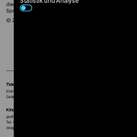
Statistik und Analyse
dieser Film in neun ERP-Nationen in acht
Sprachfassungen vertrieben.
© 2002 Linda R. Christenson
Zu
Zu
Zu
unserer
unserer
unserer
Instagram
Facebook
Letterboxd
Seite
Seite
Seite
Tickets
Eintritt 5 €
Geänderte Preise sind im Programm vermerkt.
Kinokasse
geöffnet 30 Minuten vor Beginn der ersten Vorstellung
Tel. + 49 30 20304-770
zeughauskino@dhm.de