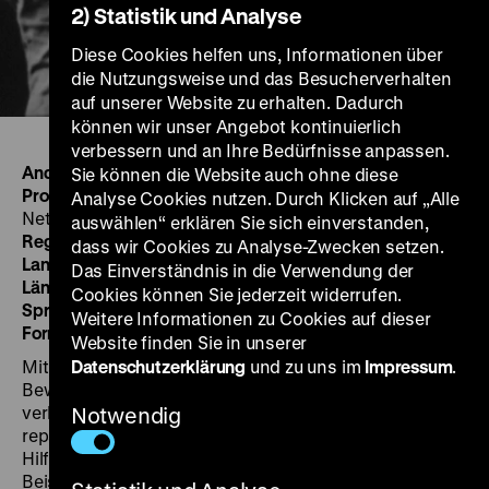
2) Statistik und Analyse
Diese Cookies helfen uns, Informationen über
die Nutzungsweise und das Besucherverhalten
auf unserer Website zu erhalten. Dadurch
können wir unser Angebot kontinuierlich
verbessern und an Ihre Bedürfnisse anpassen.
Andere Titel:
Island of Faith
Sie können die Website auch ohne diese
Produktion:
Ferno Productions, Paris, for ECA
Analyse Cookies nutzen. Durch Klicken auf „Alle
Netherlands
auswählen“ erklären Sie sich einverstanden,
Regie:
John Ferno
dass wir Cookies zu Analyse-Zwecken setzen.
Land/Jahr:
NL 1950
Das Einverständnis in die Verwendung der
Länge:
20'
Cookies können Sie jederzeit widerrufen.
Sprache:
Deutsch
Weitere Informationen zu Cookies auf dieser
Format:
16mm, 1:1.37, mono, b/w
Website finden Sie in unserer
Mit Mut, Beharrlichkeit und Glauben erobern die
Datenschutzerklärung
und zu uns im
Impressum
.
Bewohner der niederländischen Insel Walcheren ihre
verlorenen Küstenlandstriche vom Meer zurück und
Notwendig
reparieren die im Krieg zerstörten Deiche. Mit ERP-
Hilfe bauen sie sich ein neues Leben auf. Als frühes
Beispiel für die Erfolge des Marshall-Plans wurde