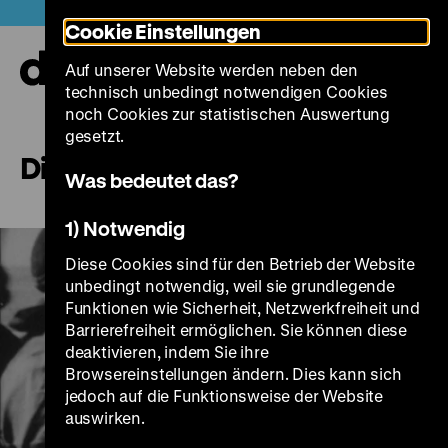
Direkt
Heute +
Cookie Einstellungen
zum
Seiteninhalt
Auf unserer Website werden neben den
springen
Navi
technisch unbedingt notwendigen Cookies
auf-
und
noch Cookies zur statistischen Auswertung
zuk
gesetzt.
Die Insel
Was bedeutet das?
1) Notwendig
Diese Cookies sind für den Betrieb der Website
unbedingt notwendig, weil sie grundlegende
Funktionen wie Sicherheit, Netzwerkfreiheit und
Barrierefreiheit ermöglichen. Sie können diese
deaktivieren, indem Sie ihre
Browsereinstellungen ändern. Dies kann sich
jedoch auf die Funktionsweise der Website
Play
auswirken.