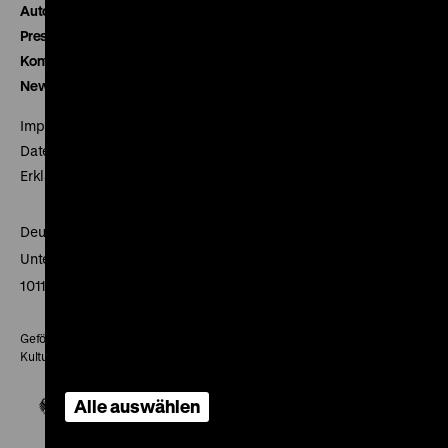
Autor*innen
Presse
Kontakt
Newsletter
Impressum
Datenschutz
Erklärung digitale Barrierefreiheit
Deutsches Historisches Museum
Unter den Linden 2
10117 Berlin
Gefördert mit Mitteln des Beauftragten der Bundesregierung für
Kultur und Medien
Alle auswählen