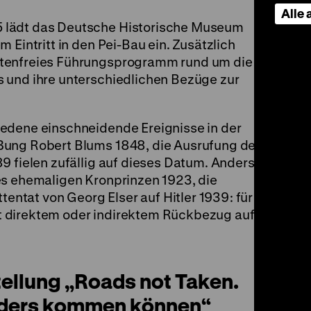
Alle
 lädt das Deutsche Historische Museum
 Eintritt in den Pei-Bau ein. Zusätzlich
stenfreies Führungsprogramm rund um die
 und ihre unterschiedlichen Bezüge zur
edene einschneidende Ereignisse in der
ßung Robert Blums 1848, die Ausrufung der
9 fielen zufällig auf dieses Datum. Anders der
es ehemaligen Kronprinzen 1923, die
tat von Georg Elser auf Hitler 1939: für sie
 direktem oder indirektem Rückbezug auf die
tellung „Roads not Taken.
anders kommen können“