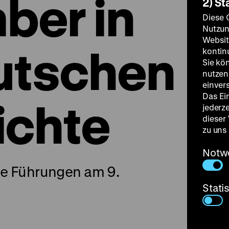
ber in
2) St
Diese 
Nutzun
Websit
utschen
kontin
Sie kö
nutzen.
einver
Das Ei
ichte
jederz
dieser
zu uns
Notw
ose Führungen am 9.
Stati