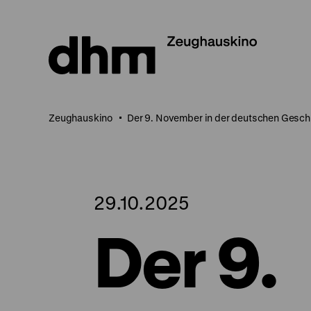
Direkt
zum
Seiteninhalt
springen
Zeughauskino
Der 9. November in der deutschen Gesch
29.10.2025
Der 9.