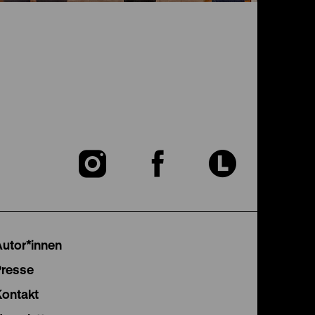
Zu
Zu
Zu
unserer
unserer
unser
Instagram
Facebook
Lette
Autor*innen
Seite
Seite
Seite
Presse
Kontakt