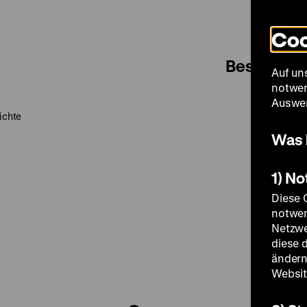
Coo
Besuch
Auf un
notwen
Auswer
ichte
Was 
1) N
Diese 
notwen
Netzwe
diese 
ändern
Websit