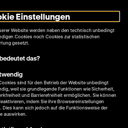
Leichte
Gebärdensprache
Suche
Heute +
Deutsch
Englisch
DHM
Dunklen
De
En
Sprache
Modus
kie Einstellungen
umschalten
Spielplan
Filmreihen
Über uns
serer Website werden neben den technisch unbedingt
digen Cookies noch Cookies zur statistischen
tung gesetzt.
bedeutet das?
otwendig
Cookies sind für den Betrieb der Website unbedingt
dig, weil sie grundlegende Funktionen wie Sicherheit,
rkfreiheit und Barrierefreiheit ermöglichen. Sie können
deaktivieren, indem Sie ihre Browsereinstellungen
. Dies kann sich jedoch auf die Funktionsweise der
e auswirken.