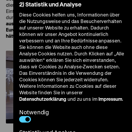
2) Statistik und Analyse
dieses historischen Datums laden wir bei freiem
Eintritt zu einem kostenfreien
Führungsprogramm
Diese Cookies helfen uns, Informationen über
durch die aktuellen Wechselausstellungen
„Gewalt
die Nutzungsweise und das Besucherverhalten
ausstellen: Erste Ausstellungen zur NS-Besatzung in
auf unserer Website zu erhalten. Dadurch
Europa, 1945-1948“
und
„Roads not Taken. Oder: Es
können wir unser Angebot kontinuierlich
hätte auch anders kommen können“
in den Pei-Bau ein.
verbessern und an Ihre Bedürfnisse anpassen.
Sie können die Website auch ohne diese
Analyse Cookies nutzen. Durch Klicken auf „Alle
auswählen“ erklären Sie sich einverstanden,
dass wir Cookies zu Analyse-Zwecken setzen.
Das Einverständnis in die Verwendung der
Cookies können Sie jederzeit widerrufen.
Weitere Informationen zu Cookies auf dieser
Website finden Sie in unserer
Datenschutzerklärung
und zu uns im
Impressum
.
Notwendig