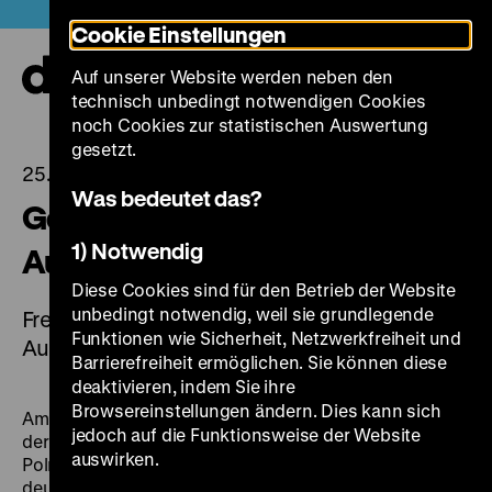
Direkt
Heute +
Cookie Einstellungen
zum
Seiteninhalt
Auf unserer Website werden neben den
springen
Navi
technisch unbedingt notwendigen Cookies
auf-
und
noch Cookies zur statistischen Auswertung
zuk
gesetzt.
25.07.2025
Was bedeutet das?
Gedenktag des Warschauer
1) Notwendig
Aufstands am 1. August
Diese Cookies sind für den Betrieb der Website
unbedingt notwendig, weil sie grundlegende
Freier Eintritt und kostenfreie Führungen am 1.
Funktionen wie Sicherheit, Netzwerkfreiheit und
August 2025
Barrierefreiheit ermöglichen. Sie können diese
deaktivieren, indem Sie ihre
Browsereinstellungen ändern. Dies kann sich
Am Freitag, den 1. August 2025 jährt sich zum 81. Mal
jedoch auf die Funktionsweise der Website
der Beginn des
Warschauer Aufstands
durch die
auswirken.
Polnische Heimatarmee (Armia Krajowa) gegen die
deutsche Besatzungsmacht im Jahr 1944. Anlässlich