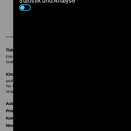
Statistik und Analyse
Zu
Zu
Zu
unserer
unserer
unserer
Instagram
Facebook
Letterboxd
Seite
Seite
Seite
Tickets
Eintritt 5 €
Geänderte Preise sind im Programm vermerkt.
Kinokasse
geöffnet 30 Minuten vor Beginn der ersten Vorstellung
Tel. + 49 30 20304-770
zeughauskino@dhm.de
Autor*innen
Presse
Kontakt
Newsletter