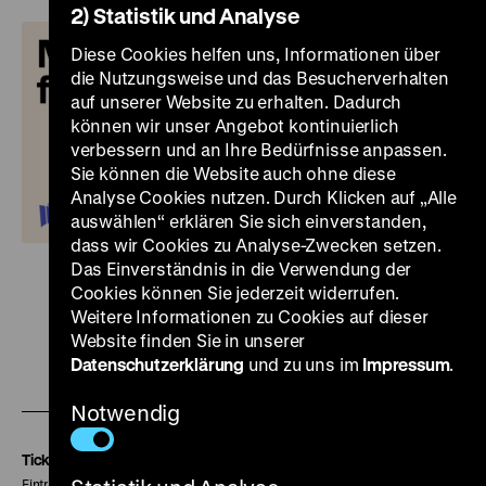
2) Statistik und Analyse
Diese Cookies helfen uns, Informationen über
die Nutzungsweise und das Besucherverhalten
auf unserer Website zu erhalten. Dadurch
können wir unser Angebot kontinuierlich
verbessern und an Ihre Bedürfnisse anpassen.
Sie können die Website auch ohne diese
Analyse Cookies nutzen. Durch Klicken auf „Alle
auswählen“ erklären Sie sich einverstanden,
dass wir Cookies zu Analyse-Zwecken setzen.
Das Einverständnis in die Verwendung der
Cookies können Sie jederzeit widerrufen.
Weitere Informationen zu Cookies auf dieser
Website finden Sie in unserer
Zu
Zu
Zu
Datenschutzerklärung
und zu uns im
Impressum
.
unserer
unserer
unserer
Notwendig
Instagram
Facebook
Letterboxd
Seite
Seite
Seite
Tickets
Eintritt 5 €