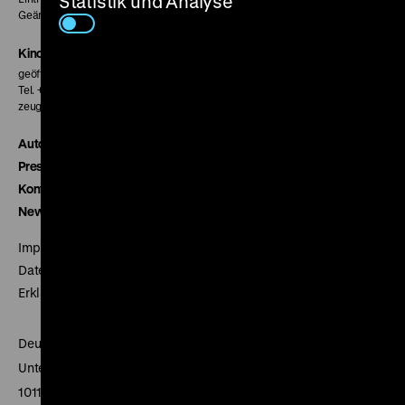
Statistik und Analyse
Geänderte Preise sind im Programm vermerkt.
Kinokasse
geöffnet 30 Minuten vor Beginn der ersten Vorstellung
Tel. + 49 30 20304-770
zeughauskino@dhm.de
Autor*innen
Presse
Kontakt
Newsletter
Impressum
Datenschutz
Erklärung digitale Barrierefreiheit
Deutsches Historisches Museum
Unter den Linden 2
10117 Berlin