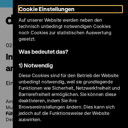
Direkt
Heute +
Cookie Einstellungen
zum
Seiteninhalt
Auf unserer Website werden neben den
springen
Navi
technisch unbedingt notwendigen Cookies
auf-
und
noch Cookies zur statistischen Auswertung
zuk
gesetzt.
02.05.2022
Was bedeutet das?
Internationaler Museumstag
1) Notwendig
am 15. Mai
Diese Cookies sind für den Betrieb der Website
unbedingt notwendig, weil sie grundlegende
Eintritt frei
Funktionen wie Sicherheit, Netzwerkfreiheit und
Barrierefreiheit ermöglichen. Sie können diese
deaktivieren, indem Sie ihre
Am 15. Mai 2022 ist wieder der Internationale
Browsereinstellungen ändern. Dies kann sich
Museumstag. Bei freiem Eintritt und mit
kostenlosen
jedoch auf die Funktionsweise der Website
Führungen
können die laufenden Ausstellungen im
Deutschen Historischen Museum entdeckt werden.
auswirken.