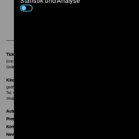
Statistik und Analyse
Zu
Zu
Zu
unserer
unserer
unserer
Instagram
Facebook
Letterboxd
Seite
Seite
Seite
Tickets
Eintritt 5 €
Geänderte Preise sind im Programm vermerkt.
Kinokasse
geöffnet 30 Minuten vor Beginn der ersten Vorstellung
Tel. + 49 30 20304-770
zeughauskino@dhm.de
Autor*innen
Presse
Kontakt
Newsletter