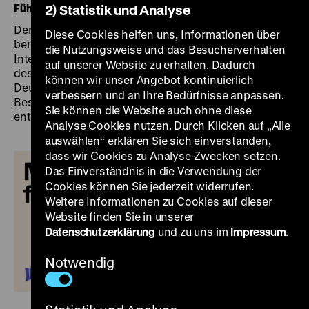
Führungsangebot
, auch für Kinder und Familien.
2) Statistik und Analyse
Der
Internationale Museumstag
findet im Jahr 2024
Diese Cookies helfen uns, Informationen über
bereits zum 47. Mal statt. Er wird jährlich vom
die Nutzungsweise und das Besucherverhalten
Internationalen Museumsrat ICOM ausgerufen. Ziel
auf unserer Website zu erhalten. Dadurch
des Museumstages ist es, auf die Museen in
können wir unser Angebot kontinuierlich
Deutschland und weltweit aufmerksam zu machen und
verbessern und an Ihre Bedürfnisse anpassen.
Besucher*innen einzuladen, die Vielfalt der Museen zu
Sie können die Website auch ohne diese
entdecken.
Analyse Cookies nutzen. Durch Klicken auf „Alle
auswählen“ erklären Sie sich einverstanden,
dass wir Cookies zu Analyse-Zwecken setzen.
Das Einverständnis in die Verwendung der
Cookies können Sie jederzeit widerrufen.
Weitere Informationen zu Cookies auf dieser
Website finden Sie in unserer
Datenschutzerklärung
und zu uns im
Impressum
.
Notwendig