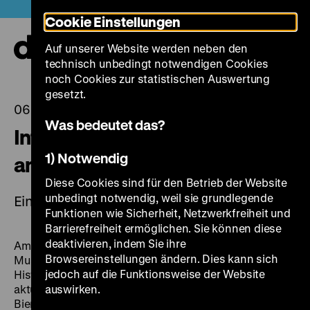
Direkt
Heute +
Cookie Einstellungen
zum
Seiteninhalt
Auf unserer Website werden neben den
springen
Navi
technisch unbedingt notwendigen Cookies
auf-
und
noch Cookies zur statistischen Auswertung
zuk
gesetzt.
06.05.2024
Was bedeutet das?
Internationaler Museumstag
1) Notwendig
am 19. Mai 2024
Diese Cookies sind für den Betrieb der Website
unbedingt notwendig, weil sie grundlegende
Eintritt frei
Funktionen wie Sicherheit, Netzwerkfreiheit und
Barrierefreiheit ermöglichen. Sie können diese
deaktivieren, indem Sie ihre
Am 19. Mai 2024 feiern wir den Internationalen
Browsereinstellungen ändern. Dies kann sich
Museumstag und daher ist der Eintritt in das Deutsche
jedoch auf die Funktionsweise der Website
Historische Museum frei. Entdecken Sie unsere
aktuellen
auswirken.
Ausstellungen
„Roads not Taken” oder „Wolf
Biermann” individuell oder mit unserem kostenlosen