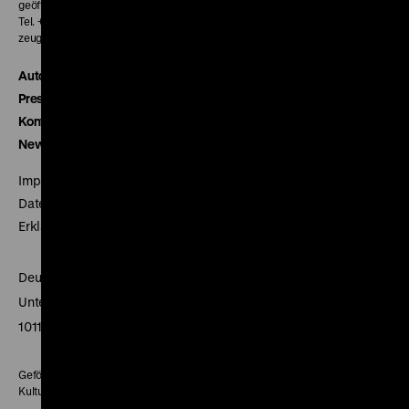
geöffnet 30 Minuten vor Beginn der ersten Vorstellung
Tel. + 49 30 20304-770
zeughauskino@dhm.de
Autor*innen
Presse
Kontakt
Newsletter
Impressum
Datenschutz
Erklärung digitale Barrierefreiheit
Deutsches Historisches Museum
Unter den Linden 2
10117 Berlin
Gefördert mit Mitteln des Beauftragten der Bundesregierung für
Kultur und Medien