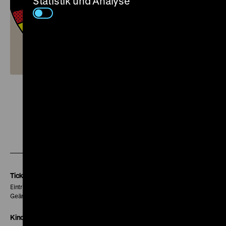
Statistik und Analyse
Zu
Zu
Zu
unserer
unserer
unserer
Instagram
Facebook
Letterboxd
Seite
Seite
Seite
Tickets
Eintritt 5 €
Geänderte Preise sind im Programm vermerkt.
Kinokasse