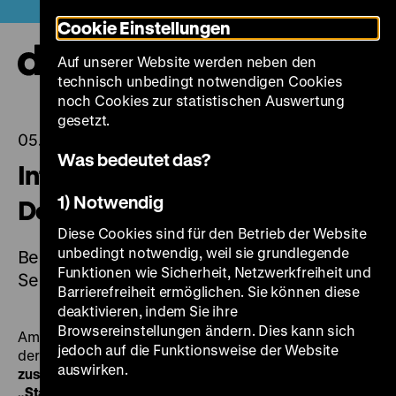
Direkt
Heute +
Cookie Einstellungen
zum
Seiteninhalt
Auf unserer Website werden neben den
springen
Navi
technisch unbedingt notwendigen Cookies
auf-
und
noch Cookies zur statistischen Auswertung
zuk
gesetzt.
05.09.2022
Was bedeutet das?
Internationaler Tag der
1) Notwendig
Demokratie
Diese Cookies sind für den Betrieb der Website
unbedingt notwendig, weil sie grundlegende
Besonderes Führungsprogramm am 15.
Funktionen wie Sicherheit, Netzwerkfreiheit und
September 2022
Barrierefreiheit ermöglichen. Sie können diese
deaktivieren, indem Sie ihre
Browsereinstellungen ändern. Dies kann sich
Am 15. September findet jährlich der Internationale Tag
jedoch auf die Funktionsweise der Website
der Demokratie statt. Wir bieten Ihnen daher
auswirken.
zusätzliche Führungen
in unserer Ausstellung
„Staatsbürgerschaften. Frankreich, Polen, Deutschland