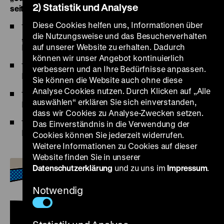
2) Statistik und Analyse
seit 1789
” an.
Diese Cookies helfen uns, Informationen über
15.00 Uhr Öffentliche Führung in der Ausstellung
die Nutzungsweise und das Besucherverhalten
„Staatsbürgerschaften. Frankreich, Polen,
auf unserer Website zu erhalten. Dadurch
Deutschland seit 1789”, Pei-Bau
können wir unser Angebot kontinuierlich
16.00 Uhr Guided English Tour “Citizenships.
verbessern und an Ihre Bedürfnisse anpassen.
France, Poland, Germany since 1789”, Pei-Bau
Sie können die Website auch ohne diese
Analyse Cookies nutzen. Durch Klicken auf „Alle
17.00 Uhr Öffentliche Führung „AusGrenzen?
auswählen“ erklären Sie sich einverstanden,
Migration und Staatsbürgerschaft“, Pei-Bau
dass wir Cookies zu Analyse-Zwecken setzen.
18.00 Uhr Öffentliche Führung „AusGrenzen?
Das Einverständnis in die Verwendung der
Migration und Staatsbürgerschaft“, Pei-Bau
Cookies können Sie jederzeit widerrufen.
Weitere Informationen zu Cookies auf dieser
Website finden Sie in unserer
Datenschutzerklärung
und zu uns im
Impressum
.
Notwendig