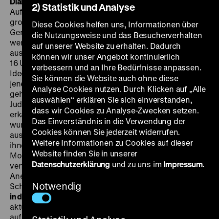
Dialog“
durch die aktuelle Ausstellung „Was ist
2) Statistik und Analyse
Aufklärung? Fragen an das 18. Jahrhundert“ ein: Die
großen Ideen der Aufklärung – Freiheit, Gleichheit,
Diese Cookies helfen uns, Informationen über
Gerechtigkeit – prägen unser Denken bis heute. Doch
die Nutzungsweise und das Besucherverhalten
wer durfte an diesen Visionen teilhaben und wer wurde
auf unserer Website zu erhalten. Dadurch
ausgeschlossen? Während der Führungen um 13 und
können wir unser Angebot kontinuierlich
16 Uhr entdecken die Museumsgäste nicht nur die
verbessern und an Ihre Bedürfnisse anpassen.
Ideen der großen Denker, sondern auch die Stimmen
Sie können die Website auch ohne diese
jener, die damals an den Rand gedrängt wurden. Dazu
Analyse Cookies nutzen. Durch Klicken auf „Alle
gehörten etwa Frauen, versklavte Menschen und
auswählen“ erklären Sie sich einverstanden,
Juden, die zu unterschiedlichen Zeiten gleiche Rechte
dass wir Cookies zu Analyse-Zwecken setzen.
erkämpft haben. Auch Menschen mit Behinderungen
Das Einverständnis in die Verwendung der
wurden aus vielen gesellschaftlichen Bereichen
Cookies können Sie jederzeit widerrufen.
ausgeschlossen. Gleichzeitig gab es Bemühungen,
Weitere Informationen zu Cookies auf dieser
ihnen Zugänge zu Bildung zu verschaffen. Anhand von
Website finden Sie in unserer
Modellen, Figuren, Schriften und weiteren Exponaten
Datenschutzerklärung
und zu uns im
Impressum
.
verfolgt die Führung ihre Kämpfe um Rechte,
Anerkennung und Selbstbestimmung. Ein besonderer
Notwendig
Schwerpunkt liegt dabei auf den
inklusiven Angeboten
in der Ausstellung
. Der dialogische Rundgang greift
aktuelle Debatten über kulturelle Teilhabe im Museum
auf und gibt Einblick in die Herausforderungen und