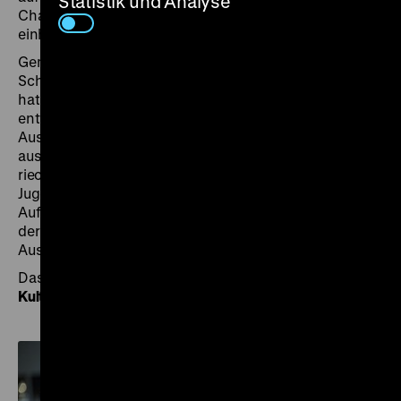
Statistik und Analyse
Chancen, die mit inklusiver und historischer Bildung
einhergehen.
Gemeinsam mit Schülerinnen und Schülern aus
Schulen mit Förderschwerpunkt in Berlin und Potsdam
hat das DHM inklusive Vermittlungsansätze
entwickelt. Sieben multisensorische und interaktive
Ausstellungsstationen bieten Gelegenheit, sich
ausgewählten Ausstellungsthemen tastend, hörend,
riechend und sehend zu nähern. So können Kinder,
Jugendliche und Erwachsene mehr über die Rolle der
Aufklärerinnen, Ordnungssysteme der Epoche, Fragen
der Gleichheit und Wirtschaftsformen zwischen
Ausbeutung und Handel erfahren.
Das Vermittlungsprogramm wird gefördert durch die
Kulturstiftung des Bundes
.