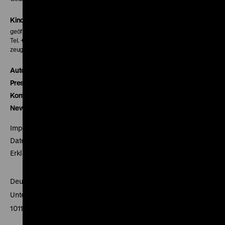
Kinokasse
geöffnet 30 Minuten vor Beginn der ersten Vorstellung
Tel. + 49 30 20304-770
zeughauskino@dhm.de
Autor*innen
Presse
Kontakt
Newsletter
Impressum
Datenschutz
Erklärung digitale Barrierefreiheit
Deutsches Historisches Museum
Unter den Linden 2
10117 Berlin