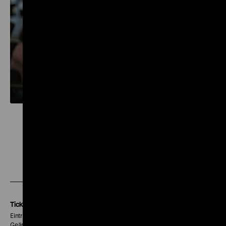
Zu
Zu
Zu
unserer
unserer
unserer
Instagram
Facebook
Letterboxd
Seite
Seite
Seite
Tickets
Eintritt 5 €
Geänderte Preise sind im Programm vermerkt.