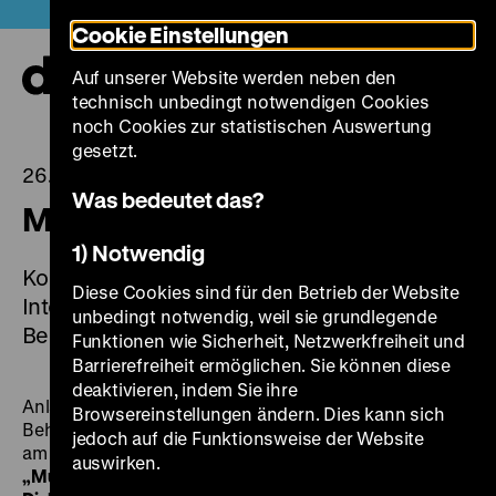
Direkt
Heute +
Cookie Einstellungen
zum
Seiteninhalt
Auf unserer Website werden neben den
springen
Navi
technisch unbedingt notwendigen Cookies
auf-
und
noch Cookies zur statistischen Auswertung
zuk
gesetzt.
26.11.2024
Was bedeutet das?
Museum für Viele
1) Notwendig
Kostenfreie Themenführung anlässlich des
Diese Cookies sind für den Betrieb der Website
Internationalen Tags der Menschen mit
unbedingt notwendig, weil sie grundlegende
Behinderung am 3. Dezember 2024
Funktionen wie Sicherheit, Netzwerkfreiheit und
Barrierefreiheit ermöglichen. Sie können diese
deaktivieren, indem Sie ihre
Anlässlich des Internationalen Tags der Menschen mit
Browsereinstellungen ändern. Dies kann sich
Behinderung lädt das Deutsche Historische Museum
jedoch auf die Funktionsweise der Website
am 3. Dezember 2024 zu der kostenfreien Führung
auswirken.
„Museum für Viele: Gesellschaft und Geschichte im