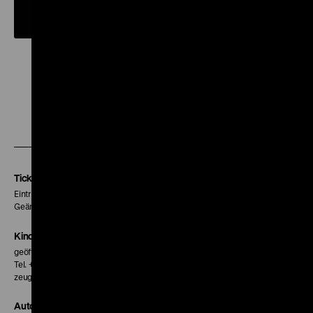
Zu
Zu
Zu
unserer
unserer
unserer
Instagram
Facebook
Letterboxd
Seite
Seite
Seite
Tickets
Eintritt 5 €
Geänderte Preise sind im Programm vermerkt.
Kinokasse
geöffnet 30 Minuten vor Beginn der ersten Vorstellung
Tel. + 49 30 20304-770
zeughauskino@dhm.de
Autor*innen