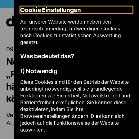
Direkt
Heute +
Cookie Einstellungen
zum
Seiteninhalt
Auf unserer Website werden neben den
springen
Navi
technisch unbedingt notwendigen Cookies
auf-
und
noch Cookies zur statistischen Auswertung
zuk
gesetzt.
09.03.2026
Was bedeutet das?
Noch bis 22. März 2026:
1) Notwendig
„Roads not Taken. Oder: Es
Diese Cookies sind für den Betrieb der Website
hätte auch anders kommen
unbedingt notwendig, weil sie grundlegende
Funktionen wie Sicherheit, Netzwerkfreiheit und
können”
Barrierefreiheit ermöglichen. Sie können diese
deaktivieren, indem Sie ihre
Verlängerte Öffnungszeiten und Finissage zur
Browsereinstellungen ändern. Dies kann sich
Ausstellung
jedoch auf die Funktionsweise der Website
auswirken.