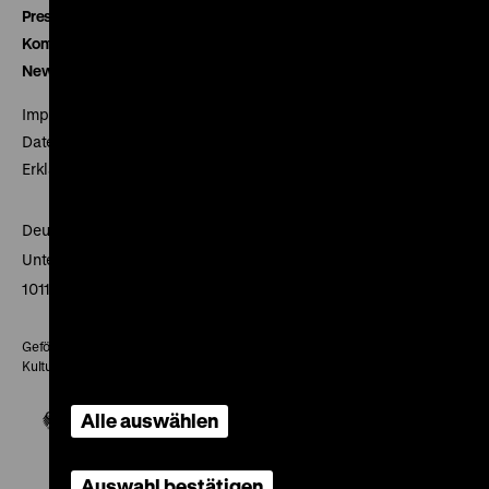
Presse
Kontakt
Newsletter
Impressum
Datenschutz
Erklärung digitale Barrierefreiheit
Deutsches Historisches Museum
Unter den Linden 2
10117 Berlin
Gefördert mit Mitteln des Beauftragten der Bundesregierung für
Kultur und Medien
Alle auswählen
Auswahl bestätigen