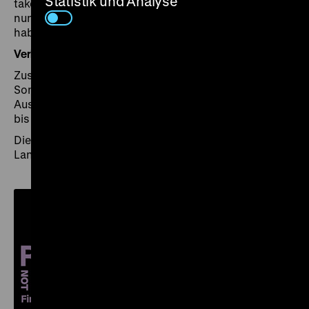
Statistik und Analyse
taken“), und die durch die erlebten „Zeitenwenden“
nun noch einmal eine andere Bedeutung erlangt
haben?
Verlängerte Öffnungszeiten
Zusätzlich bieten wir von Donnerstag, den 19. März bis
Sonntag, den 22. März 2026 Gelegenheit, die
Ausstellung bei verlängerten Öffnungszeiten von 10
bis 20 Uhr erstmals oder ein letztes Mal zu besuchen.
Die Ausstellung ist in Kooperation mit der Alfred
Landecker Foundation entstanden.