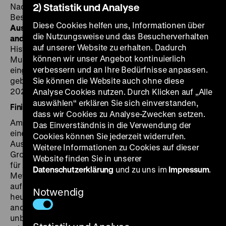
Nach mehr als drei Jahren Laufzeit und über 470.000
2) Statistik und Analyse
Besucher*innen schließt am 22. März 2026 die
Diese Cookies helfen uns, Informationen über
Ausstellung „Roads not Taken. Oder: Es hätte auch
die Nutzungsweise und das Besucherverhalten
anders kommen können“
: Gemeinsam mit dem
auf unserer Website zu erhalten. Dadurch
Historiker Dan Diner hat das Deutsche Historische
können wir unser Angebot kontinuierlich
Museum darin auf Weggabelungen und nicht
verbessern und an Ihre Bedürfnisse anpassen.
eingeschlagene Pfade der deutschen Geschichte
geblickt. Viel ist seit der Eröffnung am 9. Dezember
Sie können die Website auch ohne diese
2022 geschehen.
Analyse Cookies nutzen. Durch Klicken auf „Alle
auswählen“ erklären Sie sich einverstanden,
Finissage
dass wir Cookies zu Analyse-Zwecken setzen.
Am 17. März 2026 um 18.30 Uhr blicken bei
Das Einverständnis in die Verwendung der
einer
Diskussion zur Finissage
der Ideengeber der
Cookies können Sie jederzeit widerrufen.
Ausstellung Dan Diner, der DHM-Präsident Raphael
Weitere Informationen zu Cookies auf dieser
Gross und die neue Direktorin des Leibniz-Zentrums
Website finden Sie in unserer
für Zeithistorische Forschung Potsdam Gabriele
Datenschutzerklärung
und zu uns im
Impressum
.
Metzler vor dem Hintergrund der vergangenen Jahre
auf die Ausstellung zurück: Würde man mit dem
Notwendig
heutigen Wissen etwas anders sehen und daher
anders machen – und falls ja, was? Gibt es Zäsuren, die
unberücksichtigt geblieben sind (auch dies „roads not