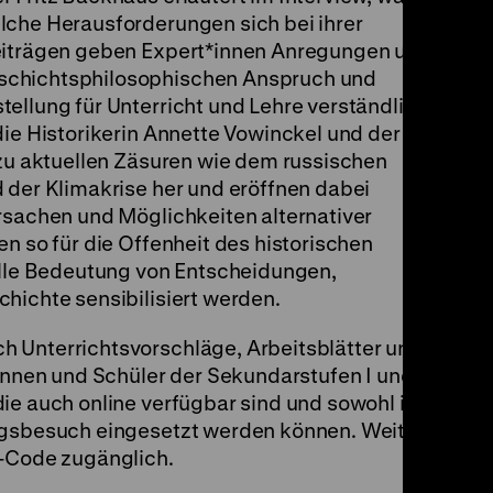
lche Herausforderungen sich bei ihrer
Beiträgen geben Expert*innen Anregungen und
schichtsphilosophischen Anspruch und
ellung für Unterricht und Lehre verständlich
die Historikerin Annette Vowinckel und der
 zu aktuellen Zäsuren wie dem russischen
 der Klimakrise her und eröffnen dabei
rsachen und Möglichkeiten alternativer
n so für die Offenheit des historischen
ielle Bedeutung von Entscheidungen,
hichte sensibilisiert werden.
 Unterrichtsvorschläge, Arbeitsblätter und
innen und Schüler der Sekundarstufen I und II
ie auch online verfügbar sind und sowohl im
ungsbesuch eingesetzt werden können. Weitere
R-Code zugänglich.