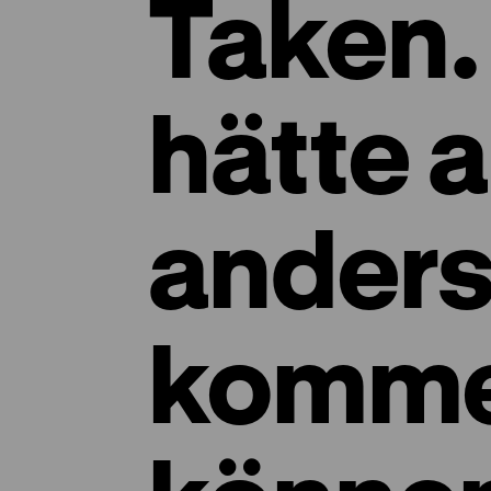
Taken.
hätte 
ander
komm