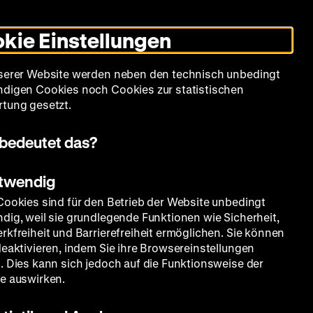
Leichte
Gebärdensprache
Suche
Heute +
Deutsch
Englisch
DHM
Dunklen
De
En
Sprache
Modus
kie Einstellungen
umschalten
Spielplan
Filmreihen
Über uns
serer Website werden neben den technisch unbedingt
digen Cookies noch Cookies zur statistischen
tung gesetzt.
bedeutet das?
otwendig
Cookies sind für den Betrieb der Website unbedingt
dig, weil sie grundlegende Funktionen wie Sicherheit,
rkfreiheit und Barrierefreiheit ermöglichen. Sie können
deaktivieren, indem Sie ihre Browsereinstellungen
. Dies kann sich jedoch auf die Funktionsweise der
e auswirken.