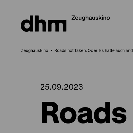
Direkt
zum
Seiteninhalt
springen
Zeughauskino
Roads not Taken. Oder: Es hätte auch a
25.09.2023
Roads 