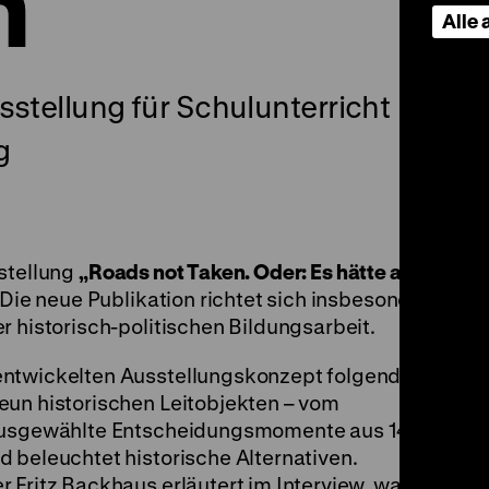
n
Alle
sstellung für Schulunterricht
g
stellung
„Roads not Taken. Oder: Es hätte auch
h. Die neue Publikation richtet sich insbesondere
r historisch-politischen Bildungsarbeit.
entwickelten Ausstellungskonzept folgend,
eun historischen Leitobjekten – vom
 ausgewählte Entscheidungsmomente aus 140
 beleuchtet historische Alternativen.
 Fritz Backhaus erläutert im Interview, was