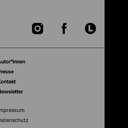
Zu
Zu
Zu
unserer
unserer
unser
Instagram
Facebook
Lette
Autor*innen
Seite
Seite
Seite
Presse
Kontakt
Newsletter
Impressum
Datenschutz