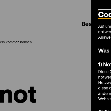
Coo
Besuch
Auf un
notwen
Auswer
nders kommen können
Was 
1) N
Diese 
notwen
not
Netzwe
diese 
ändern
Websit