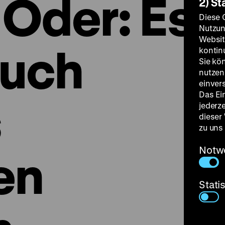
 Oder: Es
2) St
Diese 
Nutzun
Websit
auch
kontin
Sie kö
nutzen.
einver
Das Ei
s
jederz
dieser
zu uns
Notw
en
Stati