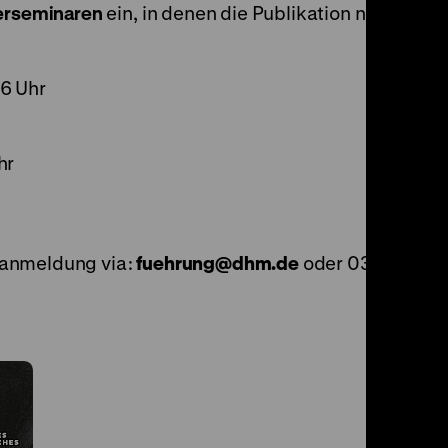
rerseminaren
ein, in denen die Publikation näher
6 Uhr
hr
ranmeldung via:
fuehrung
@
dhm.de
oder 030 /