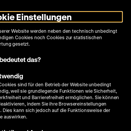
Leichte
Gebärdensprache
Suche
Heute +
Deutsch
Englisch
DHM
Dunklen
De
En
Sprache
Modus
kie Einstellungen
umschalten
Spielplan
Filmreihen
Über uns
serer Website werden neben den technisch unbedingt
digen Cookies noch Cookies zur statistischen
tung gesetzt.
bedeutet das?
otwendig
Cookies sind für den Betrieb der Website unbedingt
dig, weil sie grundlegende Funktionen wie Sicherheit,
rkfreiheit und Barrierefreiheit ermöglichen. Sie können
deaktivieren, indem Sie ihre Browsereinstellungen
. Dies kann sich jedoch auf die Funktionsweise der
e auswirken.