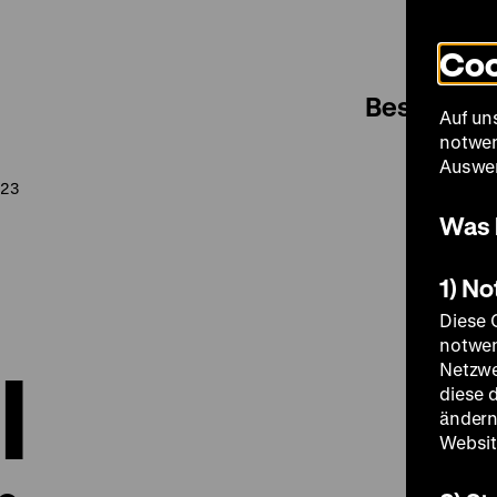
Coo
Besuch
Auf un
notwen
Auswer
023
Was 
1) N
Diese 
notwen
l
Netzwe
diese 
ändern
Websit