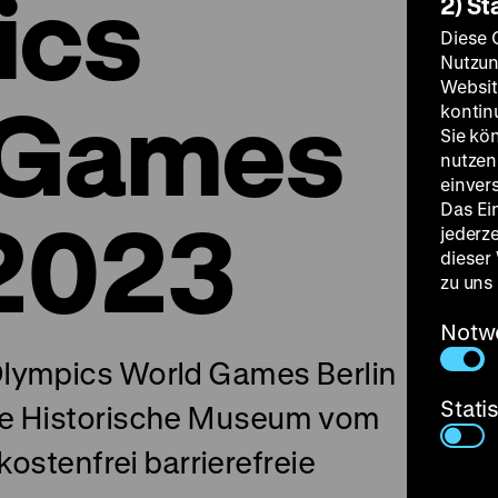
ics
2) St
Diese 
Nutzun
Websit
 Games
kontin
Sie kö
nutzen.
einver
Das Ei
 2023
jederz
dieser
zu uns
Notw
Olympics World Games Berlin
Stati
he Historische Museum vom
kostenfrei barrierefreie