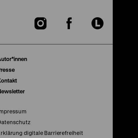
Zu
Zu
Zu
unserer
unserer
unser
Instagram
Facebook
Lette
Autor*innen
Seite
Seite
Seite
Presse
Kontakt
Newsletter
Impressum
Datenschutz
rklärung digitale Barrierefreiheit