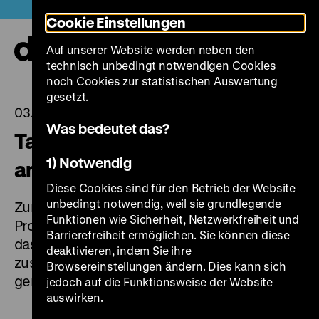
Direkt
Heute +
Cookie Einstellungen
zum
Seiteninhalt
Auf unserer Website werden neben den
springen
Navi
technisch unbedingt notwendigen Cookies
auf-
und
noch Cookies zur statistischen Auswertung
zuk
gesetzt.
03.04.2024
Was bedeutet das?
Tag der Provenienzforschung
1) Notwendig
am 10. April
Diese Cookies sind für den Betrieb der Website
unbedingt notwendig, weil sie grundlegende
Zum 6. Internationalen Tag der
Funktionen wie Sicherheit, Netzwerkfreiheit und
Provenienzforschung am 10. April 2024 bietet
Barrierefreiheit ermöglichen. Sie können diese
das Deutsche Historische Museum (DHM)
deaktivieren, indem Sie ihre
zusammen mit weiteren Institutionen ein
Browsereinstellungen ändern. Dies kann sich
gemeinsames Programm an.
jedoch auf die Funktionsweise der Website
auswirken.