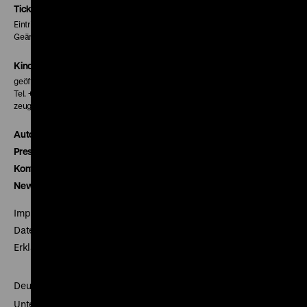
Seite
Seite
Seite
Tickets
Eintritt 5 €
Geänderte Preise sind im Programm vermerkt.
Kinokasse
geöffnet 30 Minuten vor Beginn der ersten Vorstellung
Tel. + 49 30 20304-770
zeughauskino@dhm.de
Autor*innen
Presse
Kontakt
Newsletter
Impressum
Datenschutz
Erklärung digitale Barrierefreiheit
Deutsches Historisches Museum
Unter den Linden 2