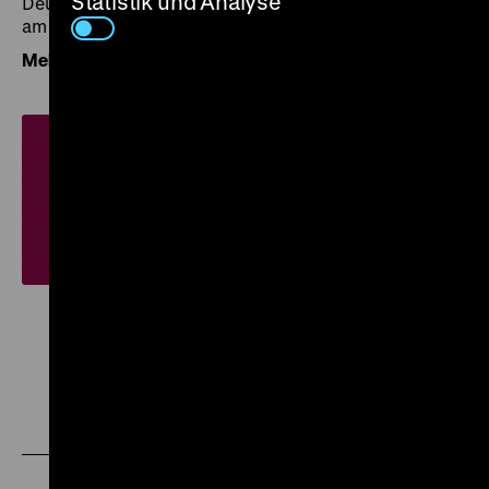
Statistik und Analyse
Deutschen Historischen Museums” (Veröffentlichung
am 10. April 2024).
Mehr über die Provenienzforschung am DHM
Zu
Zu
Zu
unserer
unserer
unserer
Instagram
Facebook
Letterboxd