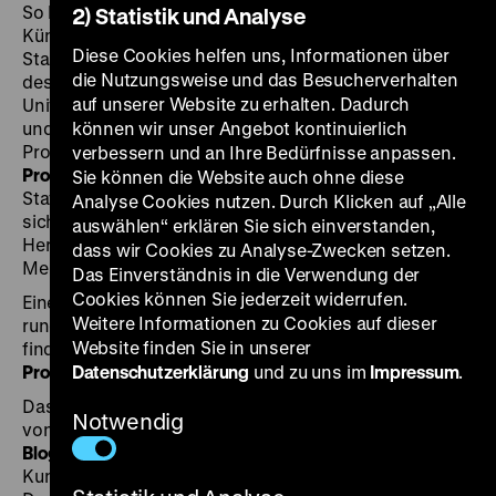
So beteiligen sich neben dem DHM die Akademie der
2) Statistik und Analyse
Künste, das Jüdische Museum Berlin, die
Diese Cookies helfen uns, Informationen über
Staatsbibliothek zu Berlin, die Stiftung Topographie
die Nutzungsweise und das Besucherverhalten
des Terrors, die Universitätsbibliothek der Humboldt-
auf unserer Website zu erhalten. Dadurch
Universität, das Zentralarchiv der Staatlichen Museen
und die Zentral- und Landesbibliothek an dem
können wir unser Angebot kontinuierlich
Programm: Im Rahmen von vier geführten
verbessern und an Ihre Bedürfnisse anpassen.
Provenienzspaziergängen
wird an verschiedenen
Sie können die Website auch ohne diese
Stationen im heutigen Berliner Stadtbild auf die noch
Analyse Cookies nutzen. Durch Klicken auf „Alle
sichtbaren Spuren des kolonialen Erbes sowie der NS-
auswählen“ erklären Sie sich einverstanden,
Herrschaft und die Schicksale von verfolgten
dass wir Cookies zu Analyse-Zwecken setzen.
Menschen und Institutionen hingewiesen.
Das Einverständnis in die Verwendung der
Cookies können Sie jederzeit widerrufen.
Eine Übersicht und Informationen zu allen Aktionen
Weitere Informationen zu Cookies auf dieser
rund um den Tag der Provenienzforschung 2024
Website finden Sie in unserer
finden Sie auf der
Webseite des Arbeitskreises
Provenienzforschung
Datenschutzerklärung
.
und zu uns im
Impressum
.
Das DHM beteiligt sich ebenso mit einem Beitrag
Notwendig
von Provenienzforscher Christopher Jütte auf dem
Blog
unter dem Titel „Allerlei Aufkleber – Spuren der
Kunst und Antiquitäten GmbH auf Objekten des