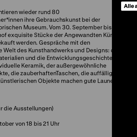
Alle
ntieren wieder rund 80
r*innen ihre Gebrauchskunst bei der
rischen Museum. Vom 30. September bis 3.
of exquisite Stücke der Angewandten Künste
ekauft werden. Gespräche mit den
ie Welt des Kunsthandwerks und Designs: den
aterialien und die Entwicklungsgeschichte der
ndividuelle Keramik, der außergewöhnliche
te, die zauberhaftenTaschen, die auffälligen
künstlerischen Objekte machen gute Laune.
für die Ausstellungen)
tober von 18 bis 21 Uhr