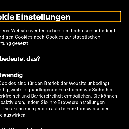
Leichte
Gebärdensprache
Suche
Heute +
Deutsch
Englisch
DHM
Dunklen
De
En
Sprache
Modus
kie Einstellungen
umschalten
Spielplan
Filmreihen
Über uns
serer Website werden neben den technisch unbedingt
digen Cookies noch Cookies zur statistischen
tung gesetzt.
bedeutet das?
otwendig
Cookies sind für den Betrieb der Website unbedingt
dig, weil sie grundlegende Funktionen wie Sicherheit,
e
rkfreiheit und Barrierefreiheit ermöglichen. Sie können
deaktivieren, indem Sie ihre Browsereinstellungen
. Dies kann sich jedoch auf die Funktionsweise der
e auswirken.