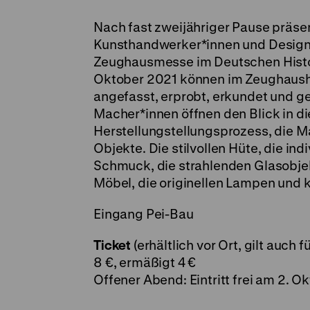
Nach fast zweijähriger Pause präse
Kunsthandwerker*innen und Designe
Zeughausmesse im Deutschen Histo
Oktober 2021 können im Zeughaush
angefasst, erprobt, erkundet und g
Macher*innen öffnen den Blick in d
Herstellungstellungsprozess, die M
Objekte. Die stilvollen Hüte, die i
Schmuck, die strahlenden Glasobjek
Möbel, die originellen Lampen und 
Eingang Pei-Bau
Ticket
(erhältlich vor Ort, gilt auch 
8 €, ermäßigt 4 €
Offener Abend: Eintritt frei am 2. Ok