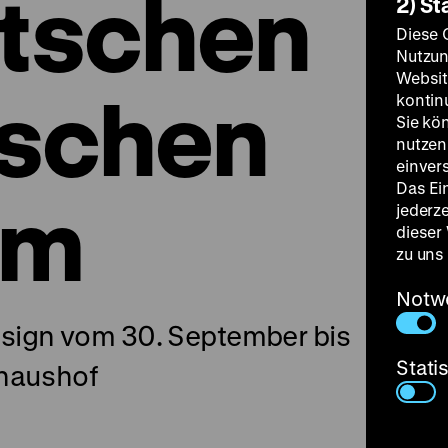
tschen
2) St
Diese 
Nutzun
Websit
ischen
kontin
Sie kö
nutzen.
einver
Das Ei
um
jederz
dieser
zu uns
Notw
sign vom 30. September bis
Stati
ghaushof