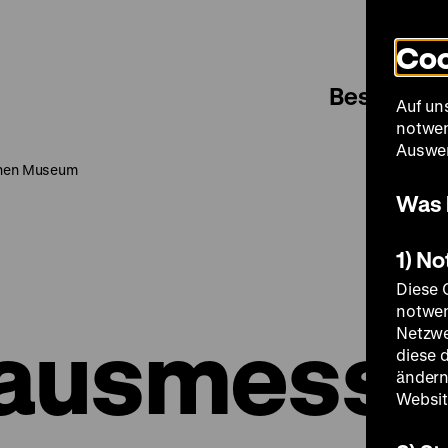
Coo
Besuch
Auf un
notwen
Auswer
chen Museum
Was 
1) N
Diese 
notwen
ausmess
Netzwe
diese 
ändern
Websit