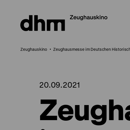
Direkt
zum
Seiteninhalt
springen
Zeughauskino
Zeughausmesse im Deutschen Historis
20.09.2021
Zeugh