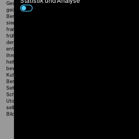
Statistik und Analyse
Georg Wilhelm Pabst mit Pathos und unfassbar virtuos
gedrehten Bildern aus im Studio nachgebauten
Bergstollen zu Humanismus und Solidarität auf. Er
siedelt seinen Film über den Einsturz eines
französischen Bergstollens in der Gegenwart der
frühen 1930er an und plädiert damit vehement gegen
den aufkeimenden Nazismus. Die deutschen Arbeiter
entscheiden sich trotz mancher Ressentiments dafür,
ihren Kumpels auf der anderen Seite der Grenze zu
helfen. „Kumpel ist Kumpel“, sagen sie. Der Film
bewegt sich von Schnitt zu Schnitt zwischen den
Kulturen, als gäbe es keine Grenzen. Dass sich
Bergwerke in Grenzregionen befinden, ist keine
Seltenheit. Pabst zeigt die damit einhergehenden
Schwierigkeiten und zeichnet eine nachhallende
Utopie der Gemeinschaft der Bergleute, deren Kraft er
selbst im unheilvollen und leider prophetischen letzten
Bild des Films in Frage stellt. (ph)