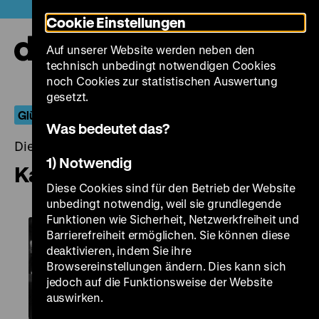
Direkt
Heute +
Cookie Einstellungen
zum
Seiteninhalt
Auf unserer Website werden neben den
springen
Navi
technisch unbedingt notwendigen Cookies
auf-
und
noch Cookies zur statistischen Auswertung
zuk
gesetzt.
Glück auf!
Was bedeutet das?
Dienstag, 29. August 2023, 19.00 Uhr
1) Notwendig
Kameradschaft
Diese Cookies sind für den Betrieb der Website
unbedingt notwendig, weil sie grundlegende
Funktionen wie Sicherheit, Netzwerkfreiheit und
Barrierefreiheit ermöglichen. Sie können diese
deaktivieren, indem Sie ihre
Browsereinstellungen ändern. Dies kann sich
jedoch auf die Funktionsweise der Website
auswirken.