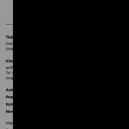
Zu
Zu
Zu
unserer
unserer
unserer
Instagram
Facebook
Letterboxd
Seite
Seite
Seite
Tickets
Eintritt 5 €
Geänderte Preise sind im Programm vermerkt.
Kinokasse
geöffnet 30 Minuten vor Beginn der ersten Vorstellung
Tel. + 49 30 20304-770
zeughauskino@dhm.de
Autor*innen
Presse
Kontakt
Newsletter
Impressum