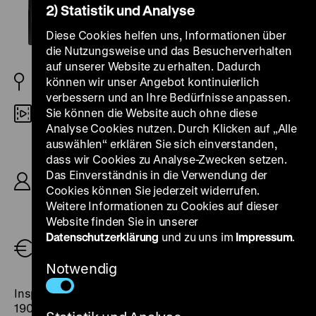
2) Statistik und Analyse
Diese Cookies helfen uns, Informationen über
die Nutzungsweise und das Besucherverhalten
auf unserer Website zu erhalten. Dadurch
können wir unser Angebot kontinuierlich
D/FR 1931
verbessern und an Ihre Bedürfnisse anpassen.
Sie können die Website auch ohne diese
DCP
Analyse Cookies nutzen. Durch Klicken auf „Alle
auswählen“ erklären Sie sich einverstanden,
R: Georg Wilhelm Pabst, B: Ladislaus Vajda,
dass wir Cookies zu Analyse-Zwecken setzen.
Herbert Rappaport, Karl Otten, Peter Martin
Lampel, Anna Gmeyner (ungenannt), K: Fritz Arno
Das Einverständnis in die Verwendung der
Wagner, Robert Baberske, D: Alexander Granach,
Cookies können Sie jederzeit widerrufen.
Andrée Ducret, Fritz Kampers, Ernst Busch, Daniel
Weitere Informationen zu Cookies auf dieser
Mendaille, Elisabeth Wendt, 89‘
Website finden Sie in unserer
Datenschutzerklärung
und zu uns im
Impressum
.
Tickets
Notwendig
Inspiriert vom Grubenunglück von Courrières, bei dem
1906 über 1.200 Bergleute verschüttet wurden, ruft