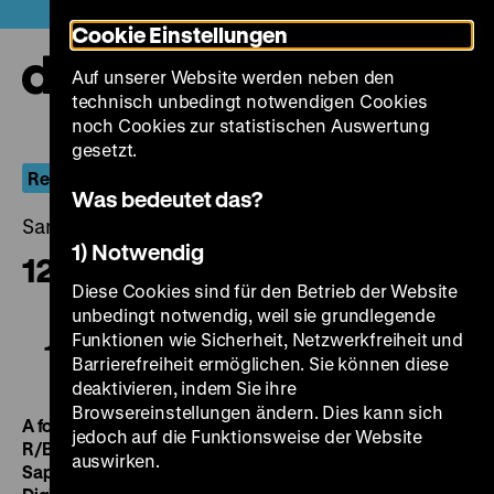
Direkt
Heute +
Cookie Einstellungen
zum
Seiteninhalt
Auf unserer Website werden neben den
springen
Navi
technisch unbedingt notwendigen Cookies
auf-
und
noch Cookies zur statistischen Auswertung
zuk
gesetzt.
Rekonstruktion. Filmland Rumänien III
Was bedeutet das?
Samstag, 22. November 2014, 21.00 - 00.00 Uhr
1) Notwendig
12:08 östlich von Bukarest
Diese Cookies sind für den Betrieb der Website
unbedingt notwendig, weil sie grundlegende
Funktionen wie Sicherheit, Netzwerkfreiheit und
12:08 östlich von Bukarest
Barrierefreiheit ermöglichen. Sie können diese
deaktivieren, indem Sie ihre
Browsereinstellungen ändern. Dies kann sich
A fost sau n-a fost? /12:08 östlich von Bukarest
RO 2006,
jedoch auf die Funktionsweise der Website
R/B: Corneliu Porumboiu, K: Marius Panduru, D: Ion
auswirken.
Sapdaru, Mircea Andreescu, Teodor Corban, 89'
·