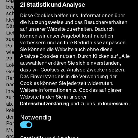
DigiBeta, OmeU
Wörtlich „War es oder war es nicht",
2) Statistik und Analyse
beginnt Porumboius beglückend ironische, grausam
scharfsinnige und befreiend kluge Komödie im
Diese Cookies helfen uns, Informationen über
kleinstädtischen Morgengrauen und endet in der
die Nutzungsweise und das Besucherverhalten
Dämmerung mit der Erleuchtung durch das elektrische
auf unserer Website zu erhalten. Dadurch
Licht. Film- und Realzeit fallen über weite Strecken
können wir unser Angebot kontinuierlich
zusammen: 16 Jahre nach 1989 sind in V?slui,
verbessern und an Ihre Bedürfnisse anpassen.
Porumboius moldauischer Geburts- und Filmstadt,
Sie können die Website auch ohne diese
wieder Weihnachtsvorbereitungen im Gange. Es ist der
Analyse Cookies nutzen. Durch Klicken auf „Alle
22. Dezember und Jderescu, der einen schäbigen
auswählen“ erklären Sie sich einverstanden,
Lokalsender betreibt, läßt den saufenden
dass wir Cookies zu Analyse-Zwecken setzen.
Geschichtslehrer M?nescu und den verwahrlosten
Das Einverständnis in die Verwendung der
Rentner Pi?coci ins Studio kommen, um live der Frage
Cookies können Sie jederzeit widerrufen.
nachzugehen, ob es eine Revolution gegeben habe in
Weitere Informationen zu Cookies auf dieser
ihrer Stadt. 12:08 sind die Koordinaten dieses Aktes,
Website finden Sie in unserer
zu diesem Zeitpunkt hob Ceau?escus Hubschrauber
Datenschutzerklärung
und zu uns im
Impressum
.
ab. Nach 12:08 auf der Straße gewesen zu sein, war
kein Kunststück. M?nescu will davor vor dem Rathaus
demonstriert haben, niemand aber will es bezeugen.
Notwendig
Porumboius Debüt schrieb Film- und auch
Mentalitätsgeschichte, „ein Meisterwerk an sorgfältig
orchestriertem Chaos", schreibt die
New York Times
.