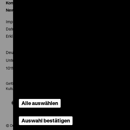
Kontakt
Newsletter
Impressum
Datenschutz
Erklärung digitale Barrierefreiheit
Deutsches Historisches Museum
Unter den Linden 2
10117 Berlin
Gefördert mit Mitteln des Beauftragten der Bundesregierung für
Kultur und Medien
Alle auswählen
Auswahl bestätigen
© Deutsches Historisches Museum, 2026