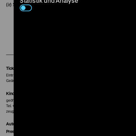
Statistik und Analyse
(ir) SA 22.11. um 21 Uhr
Zu
Zu
Zu
unserer
unserer
unserer
Instagram
Facebook
Letterboxd
Seite
Seite
Seite
Tickets
Eintritt 5 €
Geänderte Preise sind im Programm vermerkt.
Kinokasse
geöffnet 30 Minuten vor Beginn der ersten Vorstellung
Tel. + 49 30 20304-770
zeughauskino@dhm.de
Autor*innen
Presse