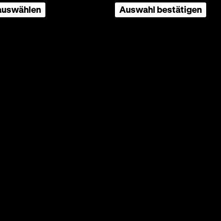
 auswählen
Auswahl bestätigen
Hedy
istel
ar, Paul
chte:
ument
sdorf,