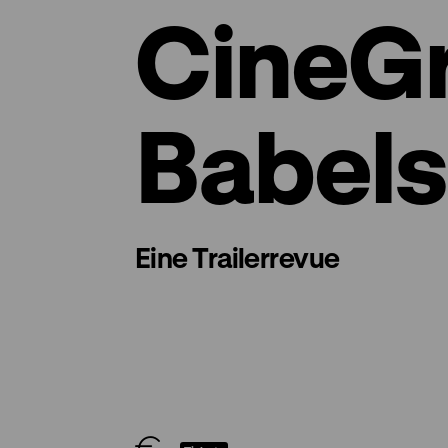
CineG
Babel
Eine Trailerrevue