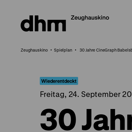
Direkt
zum
Seiteninhalt
springen
Zeughauskino
Spielplan
30 Jahre CineGraph Babels
Wiederentdeckt
Freitag, 24. September 20
30 Jah