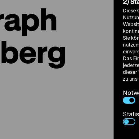
2) St
raph
Diese 
Nutzun
Websit
kontin
sberg
Sie kö
nutzen.
einver
Das Ei
jederz
dieser
zu uns
Notw
Stati