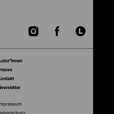
Zu
Zu
Zu
unserer
unserer
unser
Instagram
Facebook
Lette
Autor*innen
Seite
Seite
Seite
Presse
Kontakt
Newsletter
Impressum
Datenschutz