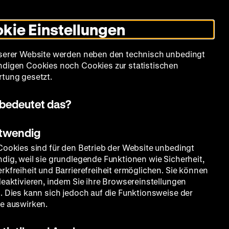
Leichte
Gebärdensprache
Suche
Heute +
Deutsch
Englisch
DHM
Dunklen
De
En
Sprache
Modus
kie Einstellungen
umschalten
Spielplan
Filmreihen
Über uns
serer Website werden neben den technisch unbedingt
digen Cookies noch Cookies zur statistischen
tung gesetzt.
bedeutet das?
otwendig
Cookies sind für den Betrieb der Website unbedingt
dig, weil sie grundlegende Funktionen wie Sicherheit,
rkfreiheit und Barrierefreiheit ermöglichen. Sie können
deaktivieren, indem Sie ihre Browsereinstellungen
. Dies kann sich jedoch auf die Funktionsweise der
e auswirken.