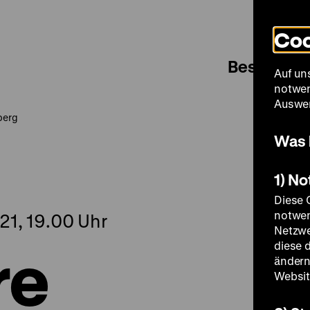
Coo
Besuch
Auf un
notwen
Auswer
berg
Was 
1) N
Diese 
notwen
21, 19.00 Uhr
Netzwe
re
diese 
ändern
Websit