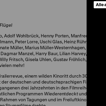
Alle
Flügel
ugo, Adolf Wohlbrück, Henny Porten, Manfred Krug, 
lmann, Peter Lorre, Uschi Glas, Heinz Rühmann, Chr
nate Müller, Marius Müller-Westernhagen, Hilde
Dagmar Manzel, Harry Baur, Lilian Harvey, Winfried
lly Fritsch, Gisela Uhlen, Gustav Fröhlich, Gitta Alp
vielen mehr!
Trailerrevue, einem wilden Kinoritt durch 30 Jahre
t der deutschen und deutschsprachigen Filmgeschi
rgangenen drei Jahrzehnten in den Filmreihen von
atlichen Programmen
Wiederentdeckt
und
FilmDok
 Rahmen von Tagungen und im Freiluftkino in Wolter
en Stummfilme drehte.