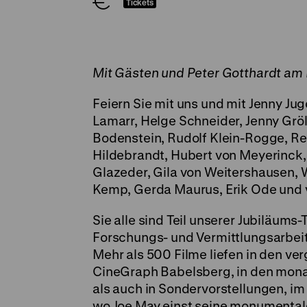
Tickets
Mit Gästen und Peter Gotthardt am 
Feiern Sie mit uns und mit Jenny J
Lamarr, Helge Schneider, Jenny Gröl
Bodenstein, Rudolf Klein-Rogge, Re
Hildebrandt, Hubert von Meyerinck, 
Glazeder, Gila von Weitershausen, Wi
Kemp, Gerda Maurus, Erik Ode und 
Sie alle sind Teil unserer Jubiläums-
Forschungs- und Vermittlungsarbei
Mehr als 500 Filme liefen in den ve
CineGraph Babelsberg, in den mon
als auch in Sondervorstellungen, im
wo Joe May einst seine monumental