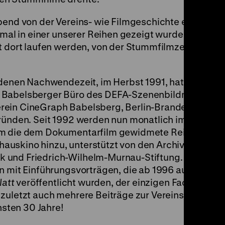
bend von der Vereins- wie Filmgeschichte erzählen,
nmal in einer unserer Reihen gezeigt wurden, oder –
t dort laufen werden, von der Stummfilmzeit bis ins
rdenen Nachwendezeit, im Herbst 1991, hatten sich
 Babelsberger Büro des DEFA-Szenenbildners Alfre
rein CineGraph Babelsberg, Berlin-Brandenburgis
gründen. Seit 1992 werden nun monatlich im Zeugha
kam die dem Dokumentarfilm gewidmete Reihe
auskino hinzu, unterstützt von den Archivpartnern
 und Friedrich-Wilhelm-Murnau-Stiftung. Von Anfa
n mit Einführungsvorträgen, die ab 1996 auch als
latt
veröffentlicht wurden, der einzigen Fachzeitsch
 zuletzt auch mehrere Beiträge zur Vereinsgeschich
hsten 30 Jahre!