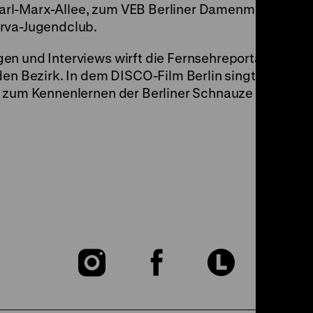
arl-Marx-Allee, zum VEB Berliner Damenmoden, de
arva-Jugendclub.
n und Interviews wirft die Fernsehreportage Berlin
den Bezirk. In dem DISCO-Film Berlin singt Uschi Br
 zum Kennenlernen der Berliner Schnauze ein. (jg)
Zu
Zu
Zu
unserer
unserer
unser