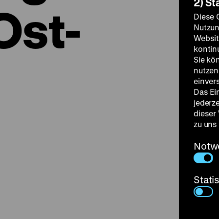
2) St
Ost-
Diese 
Nutzun
Websit
kontin
Sie kö
nutzen.
einver
Das Ei
jederz
dieser
zu uns
Notw
Stati