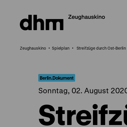
Direkt
zum
Seiteninhalt
springen
Zeughauskino
Spielplan
Streifzüge durch Ost-Berlin
Berlin.Dokument
Sonntag, 02. August 2020
Streif