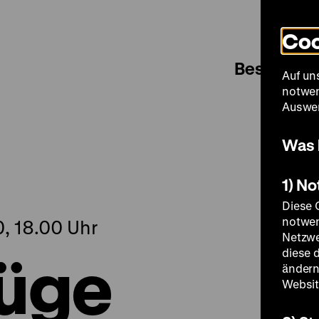
Coo
Besuch
Auf un
notwen
Auswer
Was 
1) N
Diese 
notwen
, 18.00 Uhr
Netzwe
züge
diese 
ändern
Websit