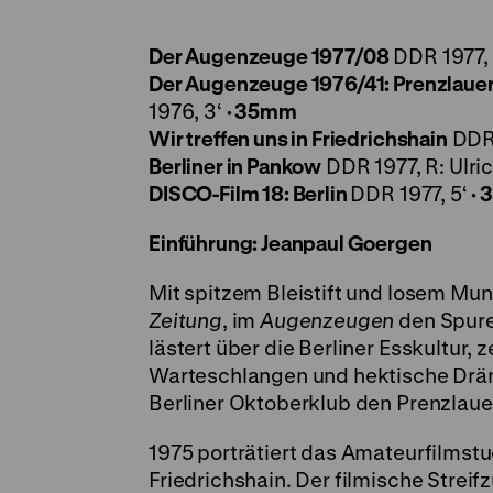
Der Augenzeuge 1977/08
DDR 1977,
Der Augenzeuge 1976/41: Prenzlauer
1976, 3‘
· 35mm
Wir treffen uns in Friedrichshain
DDR 
Berliner in Pankow
DDR 1977, R: Ulric
DISCO-Film 18: Berlin
DDR 1977, 5‘
·
Einführung: Jeanpaul Goergen
Mit spitzem Bleistift und losem Mu
Zeitung
, im
Augenzeugen
den Spuren
lästert über die Berliner Esskultur,
Warteschlangen und hektische Drän
Berliner Oktoberklub den Prenzlaue
1975 porträtiert das Amateurfilms
Friedrichshain. Der filmische Strei