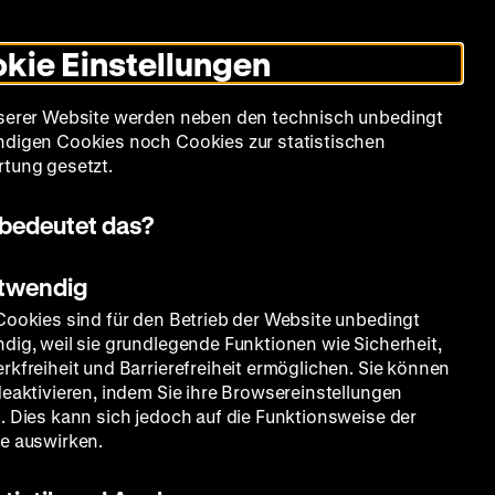
Leichte
Gebärdensprache
Suche
Heute +
Deutsch
Englisch
DHM
Dunklen
De
En
Sprache
Modus
kie Einstellungen
umschalten
Spielplan
Filmreihen
Über uns
serer Website werden neben den technisch unbedingt
digen Cookies noch Cookies zur statistischen
tung gesetzt.
bedeutet das?
otwendig
Cookies sind für den Betrieb der Website unbedingt
dig, weil sie grundlegende Funktionen wie Sicherheit,
rkfreiheit und Barrierefreiheit ermöglichen. Sie können
deaktivieren, indem Sie ihre Browsereinstellungen
. Dies kann sich jedoch auf die Funktionsweise der
e auswirken.