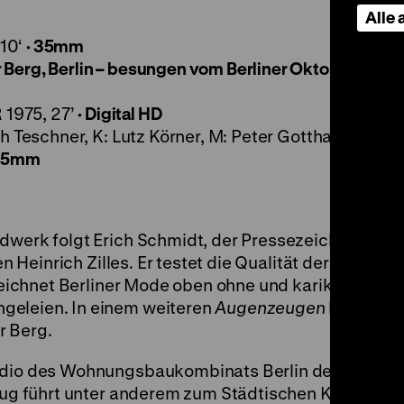
Alle
 10‘
· 35mm
 Berg, Berlin – besungen vom Berliner Oktoberklub
D
1975, 27’
· Digital HD
h Teschner, K: Lutz Körner, M: Peter Gotthardt, 42’
·
 35mm
ndwerk folgt Erich Schmidt, der Pressezeichner der
 Heinrich Zilles. Er testet die Qualität der Berliner L
 zeichnet Berliner Mode oben ohne und karikiert lang
geleien. In einem weiteren
Augenzeugen
besingt d
r Berg.
tudio des Wohnungsbaukombinats Berlin den Bezirk
fzug führt unter anderem zum Städtischen Krankenha