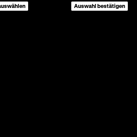
 auswählen
Auswahl bestätigen
DR
 35mm
Berliner
uft,
e
er
us, in