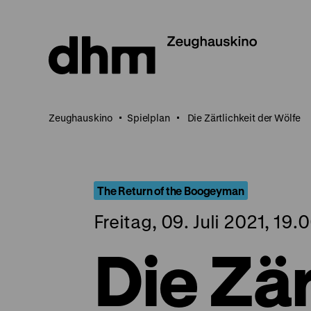
Direkt
zum
Seiteninhalt
springen
Zeughauskino
Spielplan
Die Zärtlichkeit der Wölfe
The Return of the Boogeyman
Freitag, 09. Juli 2021, 19.
Die Zär