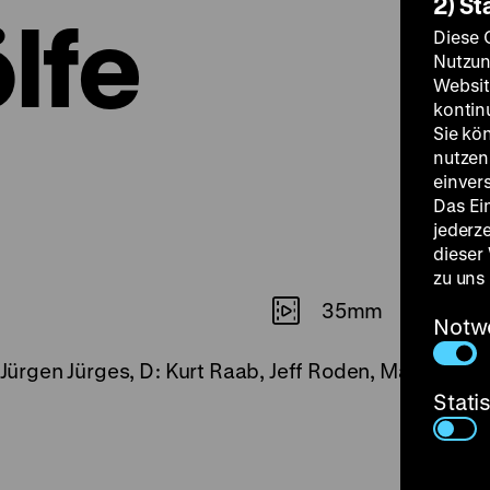
2) St
lfe
Diese 
Nutzun
Websit
kontin
Sie kö
nutzen.
einver
Das Ei
jederz
dieser
zu uns
35mm
Notw
: Jürgen Jürges, D: Kurt Raab, Jeff Roden, Margit Ca
Stati