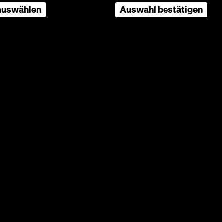
 auswählen
Auswahl bestätigen
nmörder
0
 ist
cht, das
att die
m
okus
ren
enen im
n
eßende