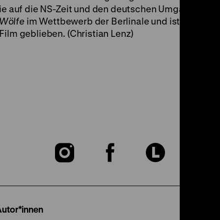
rie auf die NS-Zeit und den deutschen Umgang mit ih
 Wölfe
im Wettbewerb der Berlinale und ist seitdem
Film geblieben. (Christian Lenz)
Zu
Zu
Zu
unserer
unserer
unser
Instagram
Facebook
Lette
Autor*innen