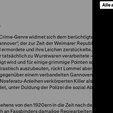
Alle
n
e Crime-Genre widmet sich dem berüchtigten Serie
nnover“, der zur Zeit der Weimarer Republik über 2
ermordete und ihre Leichen zerstückelte. Bis heute
 tatsächlich zu Wurstwaren verarbeitete – ein Gerü
igt wird und für einige grimmige Pointen sorgt. Anst
 drastisch auszubeuten, rückt Lommel aber vor alle
gegenüber einem verbandelten Gannoven in den F
Nosferatu
-Anleihen verkörperten Killer als autoritä
det, unter Duldung der Polizei die sozial Abgehang
ehens von den 1920ern in die Zeit nach dem Zweite
lich an Fassbinders damalige Regiearbeiten anschli