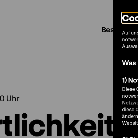
Coo
Besuch
Auf un
notwen
Auswer
Was 
1) N
Diese 
notwen
00 Uhr
Netzwe
tlichkeit
diese 
ändern
Websit