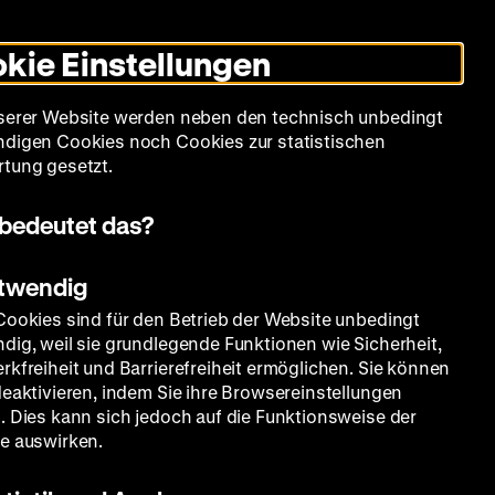
Leichte
Gebärdensprache
Suche
Heute +
Deutsch
Englisch
DHM
Dunklen
De
En
Sprache
Modus
kie Einstellungen
umschalten
Spielplan
Filmreihen
Über uns
serer Website werden neben den technisch unbedingt
digen Cookies noch Cookies zur statistischen
tung gesetzt.
bedeutet das?
otwendig
Cookies sind für den Betrieb der Website unbedingt
dig, weil sie grundlegende Funktionen wie Sicherheit,
rkfreiheit und Barrierefreiheit ermöglichen. Sie können
deaktivieren, indem Sie ihre Browsereinstellungen
. Dies kann sich jedoch auf die Funktionsweise der
e auswirken.