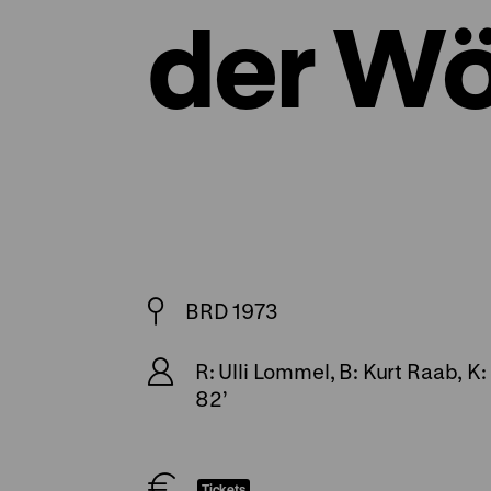
der Wö
BRD 1973
R: Ulli Lommel, B: Kurt Raab, K
82’
Tickets