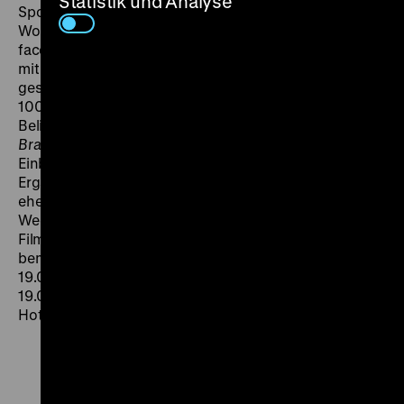
Statistik und Analyse
Sport- und Kulturzentrum SESC Pompéia oder dem
Wohnhaus Casa de Vidro. Ausgangspunkt ihrer
facettenreichen Arbeit war die Auseinandersetzung
mit der Kultur, den handwerklichen Traditionen und der
gesellschaftlichen Situation vor Ort. Anlässlich des
100. Geburtstages von Bò Bardi reiste die Regisseurin
Belinda Rukschcio zu ihren zentralen Bauwerken in
Brasilien
und führt uns neben ihrer städtischen
Einbindung auch die Details der Gebäude vor Augen.
Ergänzt werden die Aufnahmen mit Kommentaren von
ehemaligen Mitarbeitern, Freunden und
Wegbegleitern. Entstanden ist ein wunderbar ruhiger
Film, der die Poesie der Architektur Bò Bardis und ihre
bemerkenswerte Persönlichkeit in Erinnerung ruft. FR
19.09. um 21 Uhr + SA 27.09. um 19 Uhr · Zu Gast am
19.09.: Belinda Rukschcio im Gespräch mit Benedikt
Hotze (Baunetz)