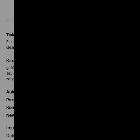
Zu
Zu
Zu
unserer
unserer
unserer
Instagram
Facebook
Letterboxd
Seite
Seite
Seite
Tickets
Eintritt 5 €
Geänderte Preise sind im Programm vermerkt.
Kinokasse
geöffnet 30 Minuten vor Beginn der ersten Vorstellung
Tel. + 49 30 20304-770
zeughauskino@dhm.de
Autor*innen
Presse
Kontakt
Newsletter
Impressum
Datenschutz