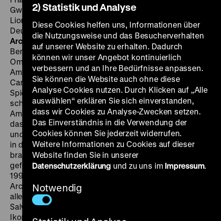
2) Statistik und Analyse
Gwaz, Erzähler: Juliette Schardt, Aglaia Kauss, Ricardo
Lion, P: Daniela Moreira, 30’ · Blu-ray, OmeU,
Diese Cookies helfen uns, Informationen über
Deutschlandpremiere
Precise Poetry – Lina Bò Bardi's
die Nutzungsweise und das Besucherverhalten
Architecture
D/A/BR 2014, R/P: Belinda Rukschcio, K:
auf unserer Website zu erhalten. Dadurch
Benjamin Paya, S: Steffen Bergmeister, 53' · HD-File,
können wir unser Angebot kontinuierlich
OmeU Ein Zeitungsbericht über eine von Indios in den
verbessern und an Ihre Bedürfnisse anpassen.
Amazonas verschleppte weiße Frau brachte Flávio de
Sie können die Website auch ohne diese
Carvalho (1899-1973) auf die Idee für seinen ersten
Analyse Cookies nutzen. Durch Klicken auf „Alle
Spielfilm. Der brasilianische Künstler und Architekt
auswählen“ erklären Sie sich einverstanden,
schloss sich 1958 einer Expedition in den Urwald an.
dass wir Cookies zu Analyse-Zwecken setzen.
Am Ziel angekommen, begeisterte sich de Carvalho für
Das Einverständnis in die Verwendung der
das Leben der Ureinwohner, Orchideen, Froschlaute
Cookies können Sie jederzeit widerrufen.
und die Eingeborenensprache – das Filmprojekt gerät
Weitere Informationen zu Cookies auf dieser
in den Hintergrund. Viele Jahrzehnte später fügt der
brasilianische Regisseur Alfeu Franca das damals
Website finden Sie in unserer
gefilmte Material neu zusammen. Lina Bò Bardi (1914-
Datenschutzerklärung
und zu uns im
Impressum
.
1992) war eine der wenigen stilprägenden
Architektinnen und Designerinnen der Moderne. Vor
Notwendig
allem ihre Wahlheimat
São Paulo
und die Küstenstadt
Salvador da Bahia bereicherte sie mit Architektur-
Ikonen wie dem Kunstmuseum von
São
Paulo, dem