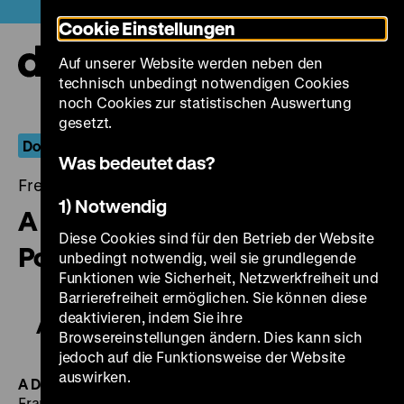
Direkt
Heute +
Cookie Einstellungen
zum
Seiteninhalt
Auf unserer Website werden neben den
springen
Navi
technisch unbedingt notwendigen Cookies
auf-
und
noch Cookies zur statistischen Auswertung
zuk
gesetzt.
Doku.Arts
Was bedeutet das?
Freitag, 19. September 2014, 21.00 - 00.00 Uhr
1) Notwendig
A Deusa Branca / Precise
Diese Cookies sind für den Betrieb der Website
Poetry
unbedingt notwendig, weil sie grundlegende
Funktionen wie Sicherheit, Netzwerkfreiheit und
Barrierefreiheit ermöglichen. Sie können diese
deaktivieren, indem Sie ihre
A Deusa Branca / Precise Poetry
Browsereinstellungen ändern. Dies kann sich
jedoch auf die Funktionsweise der Website
auswirken.
A Deusa Branca / The White Goddess
BR 2013, R: Alfeu
França, B: Alfeu França, Daniela Moreira, S: Alexandre