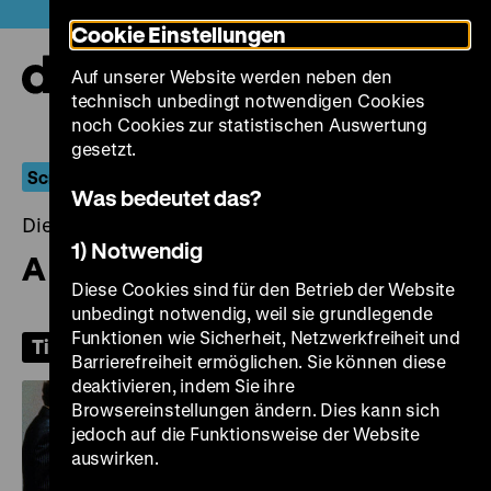
Direkt
Heute +
Cookie Einstellungen
zum
Seiteninhalt
Auf unserer Website werden neben den
springen
Navi
technisch unbedingt notwendigen Cookies
auf-
und
noch Cookies zur statistischen Auswertung
zuk
gesetzt.
Screwball
Was bedeutet das?
Dienstag, 02. Juni 2026, 19.00 Uhr
1) Notwendig
A New Leaf
Diese Cookies sind für den Betrieb der Website
unbedingt notwendig, weil sie grundlegende
Funktionen wie Sicherheit, Netzwerkfreiheit und
Tickets
Barrierefreiheit ermöglichen. Sie können diese
deaktivieren, indem Sie ihre
Browsereinstellungen ändern. Dies kann sich
jedoch auf die Funktionsweise der Website
auswirken.