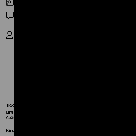
DCP
OF
R/B: Elaine May, K: Gayne Rescher, D: Walter
Matthau, Elaine May, Jack Weston, George Rose,
James Coco, 102'
Zu
Zu
Zu
unserer
unserer
unserer
Instagram
Facebook
Letterboxd
Seite
Seite
Seite
Tickets
Eintritt 5 €
Geänderte Preise sind im Programm vermerkt.
Kinokasse