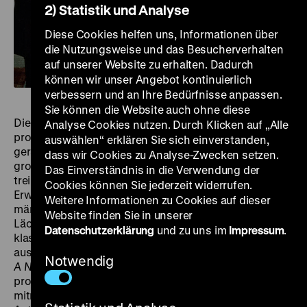
2) Statistik und Analyse
Diese Cookies helfen uns, Informationen über
die Nutzungsweise und das Besucherverhalten
auf unserer Website zu erhalten. Dadurch
können wir unser Angebot kontinuierlich
verbessern und an Ihre Bedürfnisse anpassen.
Sie können die Website auch ohne diese
Die Screwball-Komödie gilt als geschlechterpolitisch
Analyse Cookies nutzen. Durch Klicken auf „Alle
progressives Genre, das seinen weiblichen Figuren –
auswählen“ erklären Sie sich einverstanden,
gerade im Vergleich zur romantischen Komödie – ein
dass wir Cookies zu Analyse-Zwecken setzen.
großes Maß an Handlungsmacht zugestand. Sie
Das Einverständnis in die Verwendung der
treiben die Handlung voran, entziehen sich
Cookies können Sie jederzeit widerrufen.
Erwartungen, setzen Tempo und Regeln, während
Weitere Informationen zu Cookies auf dieser
männliche Selbstbilder ins Wanken geraten und der
Website finden Sie in unserer
Lächerlichkeit preisgegeben werden. Waren die
Datenschutzerklärung
und zu uns im
Impressum
.
klassischen Screwball Comedys jedoch fast
ausnahmslos von Männern inszeniert, ist Elaine Mays
Notwendig
A New Leaf
nicht nur ein Screwball-Update, das den
proto-feministischen Schwung der Klassiker
mitnimmt, sondern auch genuines Beispiel weiblicher