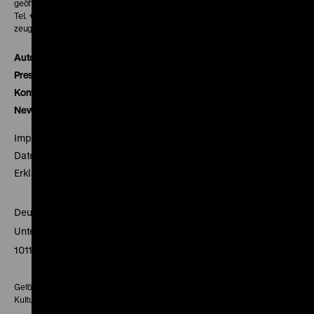
geöffnet 30 Minuten vor Beginn der ersten Vorstellung
Tel. + 49 30 20304-770
zeughauskino@dhm.de
Autor*innen
Presse
Kontakt
Newsletter
Impressum
Datenschutz
Erklärung digitale Barrierefreiheit
Deutsches Historisches Museum
Unter den Linden 2
10117 Berlin
Gefördert mit Mitteln des Beauftragten der Bundesregierung für
Kultur und Medien