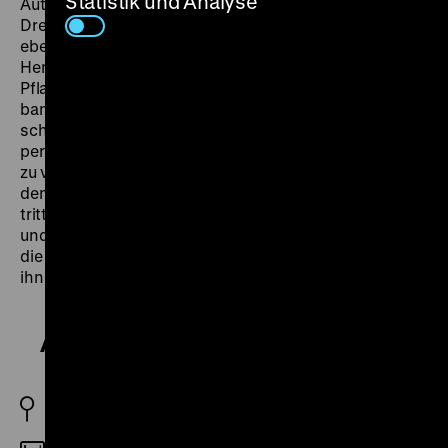
Statistik und Analyse
Autorinnenschaft. May führte Regie, schrieb das
Drehbuch und übernahm die weibliche Hauptrolle: die
ebenso unbeholfene wie leidenschaftliche Botanikerin
Henrietta, deren Lebensziel es ist, eine neue
Pflanzenart zu entdecken. Für den charmanten, aber
bankrotten Millionär Henry Graham (Walter Matthau)
scheint sie deshalb das perfekte Opfer für seinen
perfiden Plan, eine reiche Frau zu heiraten, um sie dann
zu vergiften, um an ihr Vermögen zu kommen. Diese für
den Screwball ungewöhnlich düstere Ausgangslage
tritt jedoch in dem Maße in den Hintergrund, wie Henry
und Henrietta über Umwege zueinander finden. Und
die Lösung des Konflikts ist die Einsicht, dass es um
ihn längst nicht mehr gehen muss. (tk)
A New Leaf
USA 1971