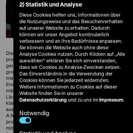
2) Statistik und Analyse
Diese Cookies helfen uns, Informationen über
die Nutzungsweise und das Besucherverhalten
auf unserer Website zu erhalten. Dadurch
können wir unser Angebot kontinuierlich
verbessern und an Ihre Bedürfnisse anpassen.
Sie können die Website auch ohne diese
Die Screwball-Komödie gilt als geschlechterpolitisch
Analyse Cookies nutzen. Durch Klicken auf „Alle
progressives Genre, das seinen weiblichen Figuren –
auswählen“ erklären Sie sich einverstanden,
gerade im Vergleich zur romantischen Komödie – ein
dass wir Cookies zu Analyse-Zwecken setzen.
großes Maß an Handlungsmacht zugestand. Sie
Das Einverständnis in die Verwendung der
treiben die Handlung voran, entziehen sich
Cookies können Sie jederzeit widerrufen.
Erwartungen, setzen Tempo und Regeln, während
Weitere Informationen zu Cookies auf dieser
männliche Selbstbilder ins Wanken geraten und der
Website finden Sie in unserer
Lächerlichkeit preisgegeben werden. Waren die
Datenschutzerklärung
und zu uns im
Impressum
.
klassischen Screwball Comedys jedoch fast
ausnahmslos von Männern inszeniert, ist Elaine Mays
Notwendig
A New Leaf
nicht nur ein Screwball-Update, das den
proto-feministischen Schwung der Klassiker
mitnimmt, sondern auch genuines Beispiel weiblicher