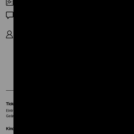
DCP
OF
R/B: Elaine May, K: Gayne Rescher, D: Walter
Matthau, Elaine May, Jack Weston, George Rose,
James Coco, 102'
Zu
Zu
Zu
unserer
unserer
unserer
Instagram
Facebook
Letterboxd
Seite
Seite
Seite
Tickets
Eintritt 5 €
Geänderte Preise sind im Programm vermerkt.
Kinokasse