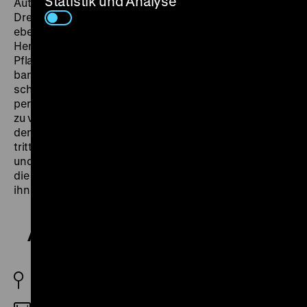
Statistik und Analyse
Autorinnenschaft. May führte Regie, schrieb das
Drehbuch und übernahm die weibliche Hauptrolle: die
ebenso unbeholfene wie leidenschaftliche Botanikerin
Henrietta, deren Lebensziel es ist, eine neue
Pflanzenart zu entdecken. Für den charmanten, aber
bankrotten Millionär Henry Graham (Walter Matthau)
scheint sie deshalb das perfekte Opfer für seinen
perfiden Plan, eine reiche Frau zu heiraten, um sie dann
zu vergiften, um an ihr Vermögen zu kommen. Diese für
den Screwball ungewöhnlich düstere Ausgangslage
tritt jedoch in dem Maße in den Hintergrund, wie Henry
und Henrietta über Umwege zueinander finden. Und
die Lösung des Konflikts ist die Einsicht, dass es um
ihn längst nicht mehr gehen muss. (tk)
A New Leaf
USA 1971