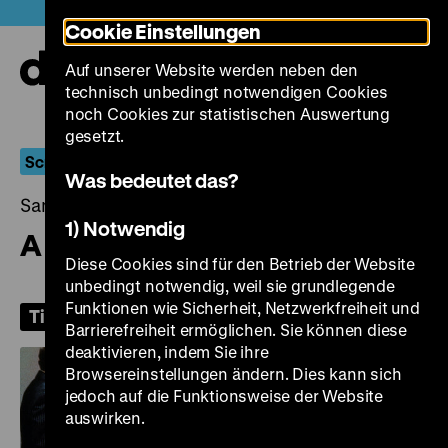
Direkt
Heute +
Cookie Einstellungen
zum
Seiteninhalt
Auf unserer Website werden neben den
springen
Navi
technisch unbedingt notwendigen Cookies
auf-
und
noch Cookies zur statistischen Auswertung
zuk
gesetzt.
Screwball
Was bedeutet das?
Samstag, 06. Juni 2026, 20.00 Uhr
1) Notwendig
A New Leaf
Diese Cookies sind für den Betrieb der Website
unbedingt notwendig, weil sie grundlegende
Funktionen wie Sicherheit, Netzwerkfreiheit und
Tickets
Barrierefreiheit ermöglichen. Sie können diese
deaktivieren, indem Sie ihre
Browsereinstellungen ändern. Dies kann sich
jedoch auf die Funktionsweise der Website
auswirken.