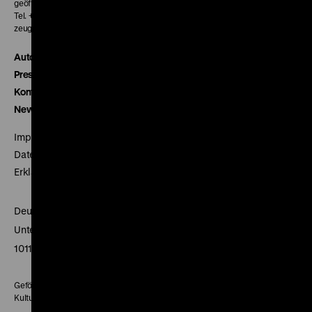
geöffnet 30 Minuten vor Beginn der ersten Vorstellung
Tel. + 49 30 20304-770
zeughauskino@dhm.de
Autor*innen
Presse
Kontakt
Newsletter
Impressum
Datenschutz
Erklärung digitale Barrierefreiheit
Deutsches Historisches Museum
Unter den Linden 2
10117 Berlin
Gefördert mit Mitteln des Beauftragten der Bundesregierung für
Kultur und Medien