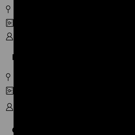
DDR 1987
35mm
R: Peter Vatter, K: Winfried Goldner, 30‘
DEFA Kinobox 1987/56
DDR 1987
35mm
R: Christian Klemke, Volker Steinkopff, Klaus
Wendler, 16‘
Chausseestraße 126