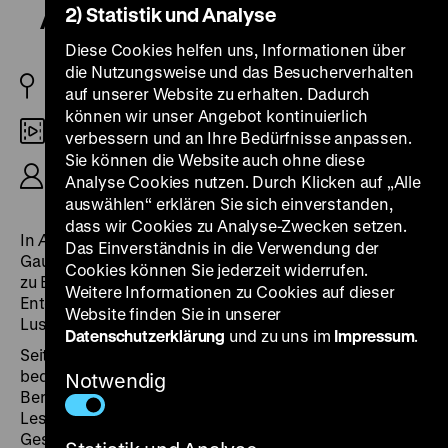
2) Statistik und Analyse
Aber das kennt man doch alles!
Diese Cookies helfen uns, Informationen über
die Nutzungsweise und das Besucherverhalten
DDR 1984
auf unserer Website zu erhalten. Dadurch
können wir unser Angebot kontinuierlich
35mm
verbessern und an Ihre Bedürfnisse anpassen.
Sie können die Website auch ohne diese
R: Heide Gauert, K: Hansjoachim Sommer, 27‘
Analyse Cookies nutzen. Durch Klicken auf „Alle
auswählen“ erklären Sie sich einverstanden,
dass wir Cookies zu Analyse-Zwecken setzen.
In
Aber das kennt man doch alles!
(1984) erzählt Heide
Das Einverständnis in die Verwendung der
Gauert bekannte und weniger bekannte Geschichten
Cookies können Sie jederzeit widerrufen.
zu Berliner Baudenkmälern, während die Kamera auf
Weitere Informationen zu Cookies auf dieser
Entdeckungsreise Unter den Linden und am
Website finden Sie in unserer
Lustgarten geht.
Datenschutzerklärung
und zu uns im
Impressum
.
Seit 1787 war das Wohn- und Verlagshaus Nicolai ein
bedeutendes offenes Bürgerhaus im friderizianischen
Notwendig
Berlin der Aufklärung. 1910 beherbergte es ein
Lessing-Museum.
Berlin – Brüderstraße 13
stellt
Geschichte und Gegenwart des Hauses vor, in dem