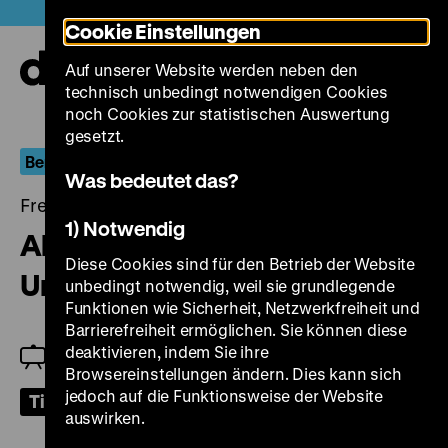
Direkt
Heute +
Cookie Einstellungen
zum
Seiteninhalt
Auf unserer Website werden neben den
springen
Navi
technisch unbedingt notwendigen Cookies
auf-
und
noch Cookies zur statistischen Auswertung
zuk
gesetzt.
Berlin.Dokument
Was bedeutet das?
Freitag, 17. März 2023, 18.00 Uhr
1) Notwendig
Aber das kennt man doch alles!
Diese Cookies sind für den Betrieb der Website
Unterwegs in Ost-Berlin
unbedingt notwendig, weil sie grundlegende
Funktionen wie Sicherheit, Netzwerkfreiheit und
Barrierefreiheit ermöglichen. Sie können diese
deaktivieren, indem Sie ihre
Jeanpaul Goergen
Browsereinstellungen ändern. Dies kann sich
jedoch auf die Funktionsweise der Website
Tickets
auswirken.