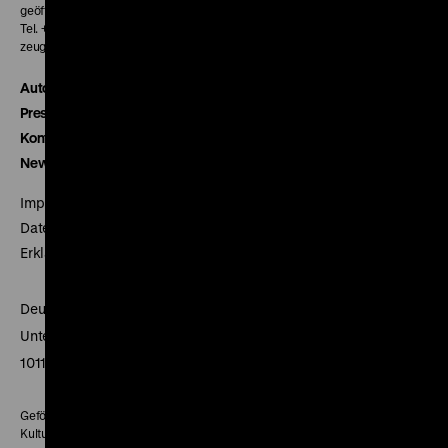
geöffnet 30 Minuten vor Beginn der ersten Vorstellung
Tel. + 49 30 20304-770
zeughauskino@dhm.de
Autor*innen
Presse
Kontakt
Newsletter
Impressum
Datenschutz
Erklärung digitale Barrierefreiheit
Deutsches Historisches Museum
Unter den Linden 2
10117 Berlin
Gefördert mit Mitteln des Beauftragten der Bundesregierung für
Kultur und Medien