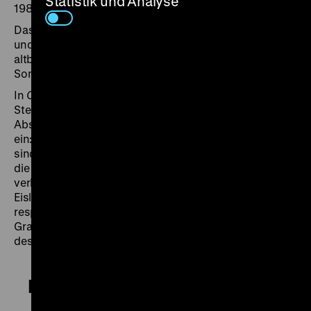
Statistik und Analyse
1987 das Institut für Denkmalpflege arbeitete.
Das Magazin
DEFA Kinobox 1987/56
präsentiert Fotos
und Zeichnungen von Heinrich Zille, besucht die
altberliner Eckkneipe „Bötzow privat“ und bringt den
Song
Berlin
der Rockgruppe
Mona Lise
.
In
Chausseestraße 126
(1988) flaniert Volker
Steinkopff über den Dorotheenstädtischen Friedhof.
Abseits des Großstadtlärms lädt er zum Nachdenken
ein: „Was wird aus den Träumen derer, die gestorben
sind?“ Die Kamera von Christian Lehmann beobachtet
die blühende Natur, in der sich die wenigen Besucher
verlieren, verweilt auf den Gräbern von Brecht, Borsig,
Eisler, Heartfield, Hegel, Seghers und Schinkel, wahrt
respektvolle Distanz. Friedhofsarbeiter richten die
Grabstele des Bildhauers Schadow wieder auf. Ein Ort
des Innehaltens, aber „kein Ort der Trostlosigkeit“. (jg)
Berlin – Brüderstraße 13