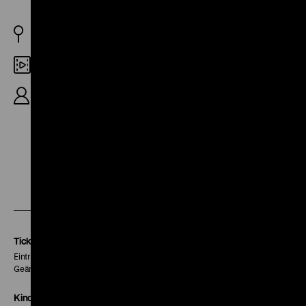
DDR 1988
35mm
R: Volker Steinkopff, K: Christan Lehmann, 11‘
Zu
Zu
Zu
unserer
unserer
unserer
Instagram
Facebook
Letterboxd
Seite
Seite
Seite
Tickets
Eintritt 5 €
Geänderte Preise sind im Programm vermerkt.
Kinokasse