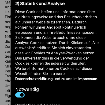
Mangelsdorff, D: Max Haufler, Angelika Hurwicz,
2) Statistik und Analyse
Andrea Grosske, Peter Nestler, Ingrid Mannstaedt,
Diese Cookies helfen uns, Informationen über
Heinz Meier, 72’
·
Digital SD
SA 05.10. um 19 Uhr
·
Einführung: Jan Gympel
die Nutzungsweise und das Besucherverhalten
Günter Herburger hatte sich
bereits als Schriftsteller einen Namen gemacht, als er
auf unserer Website zu erhalten. Dadurch
begann, Filmstoffe und Drehbücher zu schreiben. Am
können wir unser Angebot kontinuierlich
Anfang dieser Schaffensphase stand
Abschied
, der
verbessern und an Ihre Bedürfnisse anpassen.
1965 in West-Berlin gedreht wurde und ein Beispiel für
Sie können die Website auch ohne diese
die realistischeren Fernseharbeiten Lilienthals ist.
Analyse Cookies nutzen. Durch Klicken auf „Alle
Zunächst werden weitgehend wortlos die Aktivitäten
auswählen“ erklären Sie sich einverstanden,
von Hinterbliebenen einer kürzlich Verstorbenen
dass wir Cookies zu Analyse-Zwecken setzen.
geschildert. Die zweite Hälfte des Films stellt
Das Einverständnis in die Verwendung der
kammerspielartig das von Missverständnissen und
Cookies können Sie jederzeit widerrufen.
Missgunst bestimmte Aufeinandertreffen dieser
Weitere Informationen zu Cookies auf dieser
Personen bei der armseligen kleinen privaten
Website finden Sie in unserer
Trauerfeier dar. Herburger-typisch wird die Geschichte
Datenschutzerklärung
und zu uns im
Impressum
.
eher bruchstückhaft erzählt und an Hand des
Umgangs der Menschen miteinander ein sehr
Notwendig
kritisches Bild der Gesellschaft gezeichnet. Wenn die
Figuren überhaupt etwas sagen, reden sie oft
aneinander vorbei. Kurt Habernoll urteilte: „Lilienthal