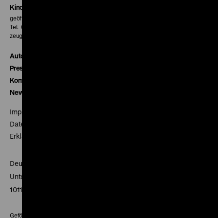
Kinokasse
geöffnet 30 Minuten vor Beginn der ersten Vorstellung
Tel. + 49 30 20304-770
zeughauskino@dhm.de
Autor*innen
Presse
Kontakt
Newsletter
Impressum
Datenschutz
Erklärung digitale Barrierefreiheit
Deutsches Historisches Museum
Unter den Linden 2
10117 Berlin
Gefördert mit Mitteln des Beauftragten der Bundesregierung für