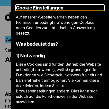
Direkt
Heute +
Cookie Einstellungen
zum
Seiteninhalt
Auf unserer Website werden neben den
springen
Navi
technisch unbedingt notwendigen Cookies
auf-
und
noch Cookies zur statistischen Auswertung
zuk
gesetzt.
Aus dem Fernseharchiv
Was bedeutet das?
Samstag, 05. Oktober 2019, 19.00 - 00.00 Uhr
1) Notwendig
Abschied
Diese Cookies sind für den Betrieb der Website
unbedingt notwendig, weil sie grundlegende
Funktionen wie Sicherheit, Netzwerkfreiheit und
Abschied
Barrierefreiheit ermöglichen. Sie können diese
deaktivieren, indem Sie ihre
Browsereinstellungen ändern. Dies kann sich
Abschied
jedoch auf die Funktionsweise der Website
BRD 1966, R: Peter Lilienthal, B: Günter Herburger,
auswirken.
Peter Lilienthal, K: Michael Ballhaus, M: Albert