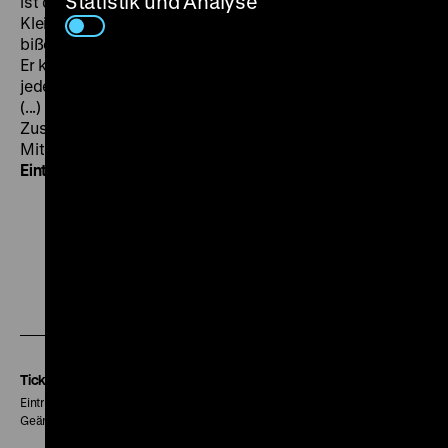
Statistik und Analyse
ist da in eine sehr trübselige, jämmerliche, verklemmte
Kleinbürgerwelt eingedrungen. Er hält sich in ihr ein
bißchen mit der Lust des Schmetterlingssammlers auf.
Er kostet jede Schwäche seiner menschlichen Opfer,
jedes trübe Detail ihrer kümmerlichen Existenzen aus.
(...) Bewundernswert jedoch, wie der Regisseur den
Zuschauer zum Hinsehen, zum Mitdenken,
Mitempfinden nötigt.“ (
Der Abend
, 4.3.1966) (gym)
Der
Eintritt ist frei.
Zu
Zu
Zu
unserer
unserer
unserer
Instagram
Facebook
Letterboxd
Seite
Seite
Seite
Tickets
Eintritt 5 €
Geänderte Preise sind im Programm vermerkt.