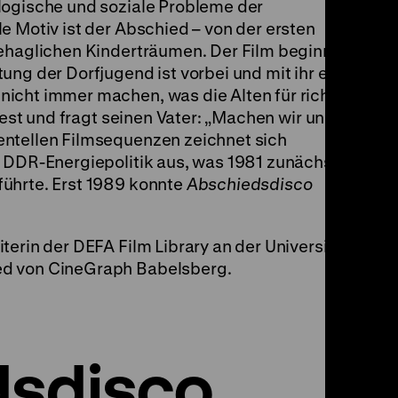
logische und soziale Probleme der
e Motiv ist der Abschied – von der ersten
behaglichen Kinderträumen. Der Film beginnt
ung der Dorfjugend ist vorbei und mit ihr eine
icht immer machen, was die Alten für richtig
 fest und fragt seinen Vater: „Machen wir unsere
entellen Filmsequenzen zeichnet sich
r DDR-Energiepolitik aus, was 1981 zunächst
ührte. Erst 1989 konnte
Abschiedsdisco
terin der DEFA Film Library an der Universität
ed von CineGraph Babelsberg.
dsdisco