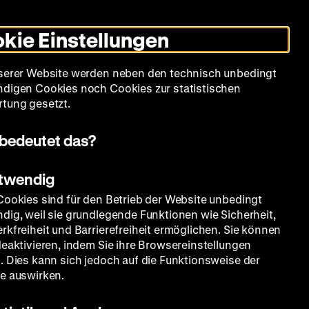
Leichte
Gebärdensprache
Suche
Heute +
Deutsch
Englisch
DHM
Dunklen
De
En
Sprache
Modus
kie Einstellungen
umschalten
Spielplan
Filmreihen
Über uns
serer Website werden neben den technisch unbedingt
digen Cookies noch Cookies zur statistischen
tung gesetzt.
bedeutet das?
otwendig
Cookies sind für den Betrieb der Website unbedingt
dig, weil sie grundlegende Funktionen wie Sicherheit,
rkfreiheit und Barrierefreiheit ermöglichen. Sie können
deaktivieren, indem Sie ihre Browsereinstellungen
. Dies kann sich jedoch auf die Funktionsweise der
e auswirken.