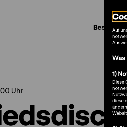
Coo
Besuch
Auf un
notwen
Auswer
Was 
1) N
Diese 
notwen
.00 Uhr
Netzwe
iedsdisco
diese 
ändern
Websit