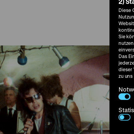
2) St
Diese 
Nutzun
Websit
kontin
Sie kö
nutzen.
einver
Das Ei
jederz
dieser
zu uns
Notw
Stati