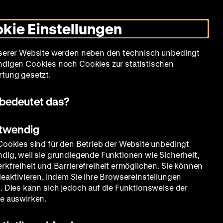
Leichte
Gebärdensprache
Suche
Heute +
Deutsch
Englisch
DHM
Dunklen
De
En
Sprache
Modus
kie Einstellungen
umschalten
Spielplan
Filmreihen
Über uns
serer Website werden neben den technisch unbedingt
digen Cookies noch Cookies zur statistischen
tung gesetzt.
bedeutet das?
otwendig
Cookies sind für den Betrieb der Website unbedingt
dig, weil sie grundlegende Funktionen wie Sicherheit,
rkfreiheit und Barrierefreiheit ermöglichen. Sie können
deaktivieren, indem Sie ihre Browsereinstellungen
. Dies kann sich jedoch auf die Funktionsweise der
e auswirken.