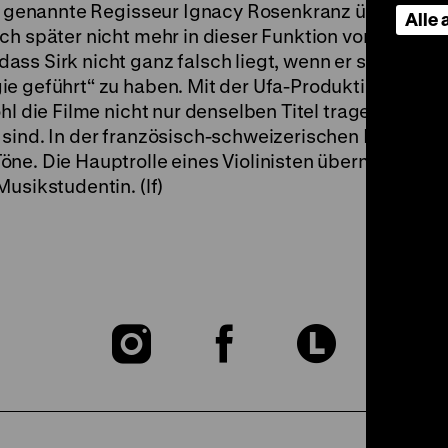
ll genannte Regisseur Ignacy Rosenkranz über keine
Alle
ch später nicht mehr in dieser Funktion von sich re
ss Sirk nicht ganz falsch liegt, wenn er sich erinne
ie geführt“ zu haben. Mit der Ufa-Produktion Schl
hl die Filme nicht nur denselben Titel tragen, sond
 sind. In der französisch-schweizerischen Produkti
öne. Die Hauptrolle eines Violinisten übernimmt Ge
usikstudentin. (lf)
Zu
Zu
Zu
unserer
unserer
unser