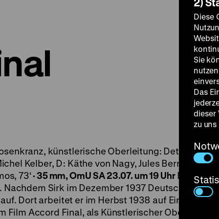
2) St
Diese 
Nutzun
Websit
inal
kontin
Sie kö
nutzen.
einver
Das Ei
jederz
dieser
zu uns
Notw
senkranz, künstlerische Oberleitung: Detlef Sierck
chel Kelber, D: Käthe von Nagy, Jules Berry, Georg
os, 73‘
·
35 mm, OmU
SA 23.07. um 19 Uhr
Eine Rarit
Stati
it. Nachdem Sirk im Dezember 1937 Deutschland verl
 auf. Dort arbeitet er im Herbst 1938 auf Einladung 
Film Accord Final, als Künstlerischer Oberleiter (