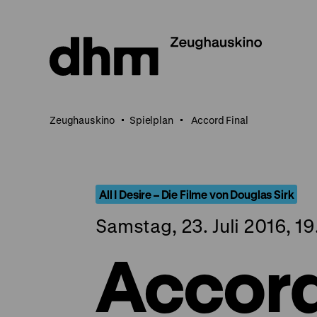
Direkt
zum
Seiteninhalt
springen
Zeughauskino
Spielplan
Accord Final
All I Desire – Die Filme von Douglas Sirk
Samstag, 23. Juli 2016, 1
Accord