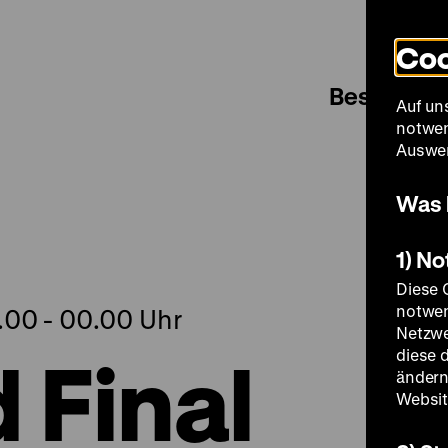
Coo
Besuch
Auf un
notwen
Auswer
Was 
1) N
Diese 
notwen
9.00 - 00.00 Uhr
Netzwe
 Final
diese 
ändern
Websit