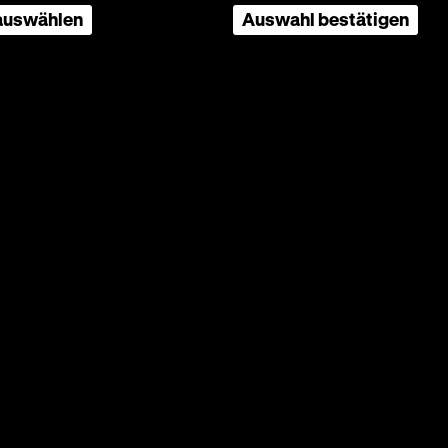
rlei
 auswählen
Auswahl bestätigen
den
rt,
ußakkord
ern auch
on
orge
er