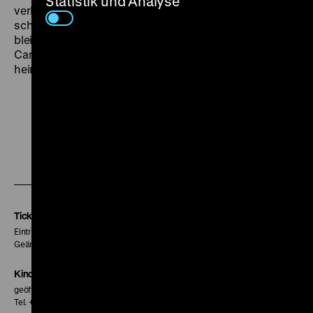
Statistik und Analyse
verkleidet und nach Divan riechend, wie Mitchievici
schreibt. Pandurus brillante Schwarz/Weiß-Fotografie
bleibt bei Constandin und seinem Recht, als dieses mit
Carfin gebrochen wird, hier kehrt keiner unbeschadet
heim. (ir)
Zu
Zu
Zu
unserer
unserer
unserer
Instagram
Facebook
Letterboxd
Seite
Seite
Seite
Tickets
Eintritt 5 €
Geänderte Preise sind im Programm vermerkt.
Kinokasse
geöffnet 30 Minuten vor Beginn der ersten Vorstellung
Tel. + 49 30 20304-770