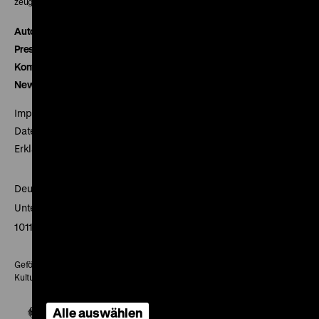
zeughauskino@dhm.de
Autor*innen
Presse
Kontakt
Newsletter
Impressum
Datenschutz
Erklärung digitale Barrierefreiheit
Deutsches Historisches Museum
Unter den Linden 2
10117 Berlin
Gefördert mit Mitteln des Beauftragten der Bundesregierung für
Kultur und Medien
Alle auswählen