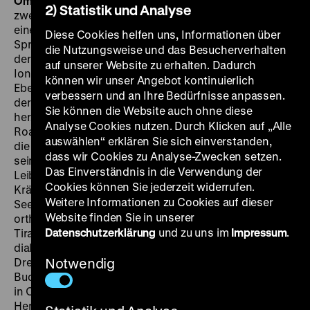
OmeU
SA 30.03. um 21 Uhr
Ob man sich ihrer in
2) Statistik und Analyse
zweihundert Jahren noch erinnern würde und wie sie
einem den Weg geebnet hätten, fragt Constandin, der
Diese Cookies helfen uns, Informationen über
Sprichworte sprühende Gendarm und Steuereintreiber,
die Nutzungsweise und das Besucherverhalten
der mit seinem heranwachsenden Infanteristensohn
auf unserer Website zu erhalten. Dadurch
Ionita rittlings das lichte Gestrüpp der walachischen
können wir unser Angebot kontinuierlich
Ebene teilt, behäbig, am frondienstreichen Kloster, an
verbessern und an Ihre Bedürfnisse anpassen.
der flusswärts campierenden Roma-Familie und am
Sie können die Website auch ohne diese
herzzerreißenden Sklavenmarkt vorbei. Ein
Analyse Cookies nutzen. Durch Klicken auf „Alle
Roadmovie, das 1835 spielt, ein autochtoner Western:
auswählen“ erklären Sie sich einverstanden,
die Diener des abstrakten Gesetzes, dem Bojaren und
dass wir Cookies zu Analyse-Zwecken setzen.
seinem Recht noch untertan, dessen flüchtigen
Das Einverständnis in die Verwendung der
Leibeigenen Carfin jagend – Carfin, die Krähe, wie alle
Cookies können Sie jederzeit widerrufen.
Krähen, sprich: Zigeuner, unfrei geboren, aber als
Weitere Informationen zu Cookies auf dieser
Seelenmensch über dem Juden stehend, wie der
Website finden Sie in unserer
orthodoxe Pope am Wegrand in weltumspannender
Datenschutzerklärung
und zu uns im
Impressum
.
Tirade predigt. Es steckt, szenisch, linguistisch,
dialektologisch, die ganze alte rumänische Literatur im
Drehbuch, darunter die größten, Anton Pann, Ion
Notwendig
Budai-Deleanu, Vasile Alecsandri und Ion Creanga, und
in Carfils Erzählung von der Verführung durch seine
Herrin ein Stück des Dekamerons, muntenisch