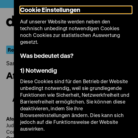
Direkt
Heute +
Cookie Einstellungen
zum
Seiteninhalt
Auf unserer Website werden neben den
springen
Navi
technisch unbedingt notwendigen Cookies
auf-
und
noch Cookies zur statistischen Auswertung
zuk
gesetzt.
Rekonstruktion: Filmland Rumänien IV
Was bedeutet das?
Samstag, 30. März 2019, 21.00 - 00.00 Uhr
1) Notwendig
Aferim!
Diese Cookies sind für den Betrieb der Website
unbedingt notwendig, weil sie grundlegende
Funktionen wie Sicherheit, Netzwerkfreiheit und
Aferim!
Barrierefreiheit ermöglichen. Sie können diese
deaktivieren, indem Sie ihre
Browsereinstellungen ändern. Dies kann sich
Aferim!
RO/BG/CZ/FR 2015, R: Radu Jude, B: Radu
jedoch auf die Funktionsweise der Website
Jude, Florin Lazarescu, K: Marius Panduru, D: Teodor
auswirken.
Corban, Mihai Comanoiu, Cuzin Toma, 108'
· Blu-ray,